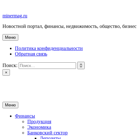
Перейти
к
minermag.ru
содержимому
Новостной портал, финансы, недвижимость, общество, бизнес
Меню
Политика конфиденциальности
Обратная связь
Поиск:
×
minermag.ru
Новостной портал, финансы, недвижимость, общество, бизнес
Меню
Финансы
Продукция
Экономика
Банковский сектор
Депозиты