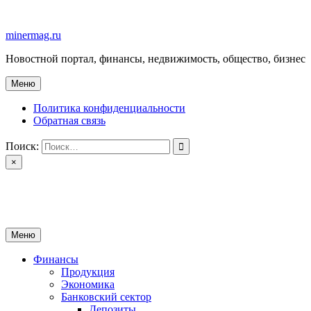
Перейти
к
minermag.ru
содержимому
Новостной портал, финансы, недвижимость, общество, бизнес
Меню
Политика конфиденциальности
Обратная связь
Поиск:
×
minermag.ru
Новостной портал, финансы, недвижимость, общество, бизнес
Меню
Финансы
Продукция
Экономика
Банковский сектор
Депозиты