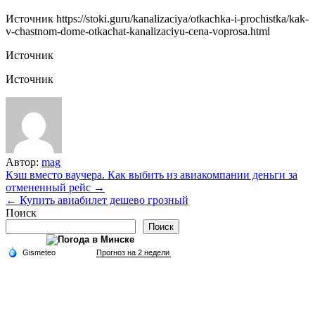
Источник
https://stoki.guru/kanalizaciya/otkachka-i-prochistka/kak-
v-chastnom-dome-otkachat-kanalizaciyu-cena-voprosa.html
Источник
Источник
Автор:
mag
Навигация
Кэш вместо ваучера. Как выбить из авиакомпании деньги за
отмененный рейс →
по
← Купить авиабилет дешево грозный
записям
Поиск
Поиск