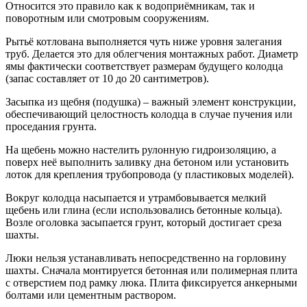
Относится это правило как к водоприёмникам, так и
поворотным или смотровым сооружениям.
Рытьё котлована выполняется чуть ниже уровня залегания
труб. Делается это для облегчения монтажных работ. Диаметр
ямы фактически соответствует размерам будущего колодца
(запас составляет от 10 до 20 сантиметров).
Засыпка из щебня (подушка) – важный элемент конструкции,
обеспечивающий целостность колодца в случае пучения или
проседания грунта.
На щебень можно настелить рулонную гидроизоляцию, а
поверх неё выполнить заливку дна бетоном или установить
лоток для крепления трубопровода (у пластиковых моделей).
Вокруг колодца насыпается и утрамбовывается мелкий
щебень или глина (если использовались бетонные кольца).
Возле оголовка засыпается грунт, который достигает среза
шахты.
Люки нельзя устанавливать непосредственно на горловину
шахты. Сначала монтируется бетонная или полимерная плита
с отверстием под рамку люка. Плита фиксируется анкерными
болтами или цементным раствором.