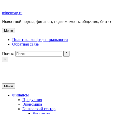
Перейти
к
minermag.ru
содержимому
Новостной портал, финансы, недвижимость, общество, бизнес
Меню
Политика конфиденциальности
Обратная связь
Поиск:
×
minermag.ru
Новостной портал, финансы, недвижимость, общество, бизнес
Меню
Финансы
Продукция
Экономика
Банковский сектор
Депозиты