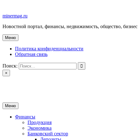
Перейти
к
minermag.ru
содержимому
Новостной портал, финансы, недвижимость, общество, бизнес
Меню
Политика конфиденциальности
Обратная связь
Поиск:
×
minermag.ru
Новостной портал, финансы, недвижимость, общество, бизнес
Меню
Финансы
Продукция
Экономика
Банковский сектор
Депозиты