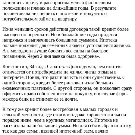
заполнить анкету и расспросила меня о финансовом
положении и планах на ближайшие годы. В результате
посоветовала не спешить с ипотекой и подумать о
потребительском займе на квартиру.
Из-за меньших сроков действия договора такой кредит более
выгоден по переплате. Но в ближайшие годы придется
напрячься и выплачивать большими суммами. Ипотека
больше подходит для семейных людей с устоявшейся жизнью.
А в молодости лучше бросить все силы на быстрое
погашение. Через 2 дня заявка была одобрена».
Константин, 34 года, Саратов: «Долго думал, чем ипотека
отличается от потребкредита на жилье, читал отзывы в
интернете. Понял, что различия есть и они существенны. С
одной стороны, кредит более рискован из-за больших
ежемесячных платежей. С другой стороны, он позволяет сразу
оформить право собственности на покупку, и в случае форс-
мажора банк не отнимет ее за долги.
К тому же кредит более востребован в малых городах и
сельской местности, где стоимость даже хорошего жилья на
порядок ниже, чем в крупных мегаполисах. Ипотека не
рассчитана на небольшие суммы. Но для себя выбрал ипотеку,
так как для семьи, взявшей ипотечный заем, важно