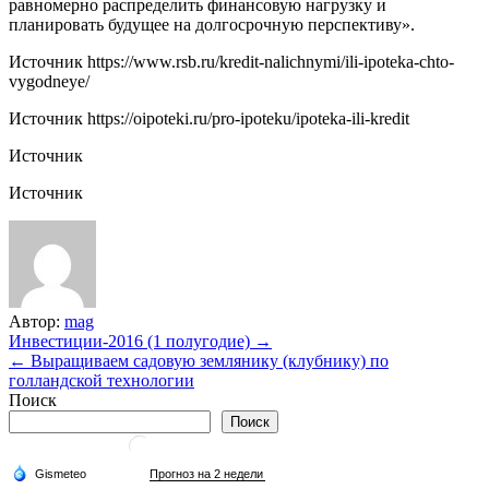
равномерно распределить финансовую нагрузку и
планировать будущее на долгосрочную перспективу».
Источник
https://www.rsb.ru/kredit-nalichnymi/ili-ipoteka-chto-
vygodneye/
Источник
https://oipoteki.ru/pro-ipoteku/ipoteka-ili-kredit
Источник
Источник
Автор:
mag
Навигация
Инвестиции-2016 (1 полугодие) →
← Выращиваем садовую землянику (клубнику) по
по
голландской технологии
записям
Поиск
Поиск