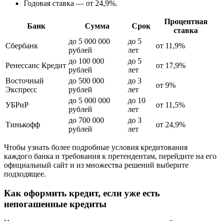
Годовая ставка — от 24,9%.
Процентная
Банк
Сумма
Срок
ставка
до 5 000 000
до 5
Сбербанк
от 11,9%
рублей
лет
до 100 000
до 5
Ренессанс Кредит
от 17,9%
рублей
лет
Восточный
до 500 000
до 3
от 9%
Экспресс
рублей
лет
до 5 000 000
до 10
УБРиР
от 11,5%
рублей
лет
до 700 000
до 3
Тинькофф
от 24,9%
рублей
лет
Чтобы узнать более подробные условия кредитования
каждого банка и требования к претендентам, перейдите на его
официальный сайт и из множества решений выберите
подходящее.
Как оформить кредит, если уже есть
непогашенные кредиты