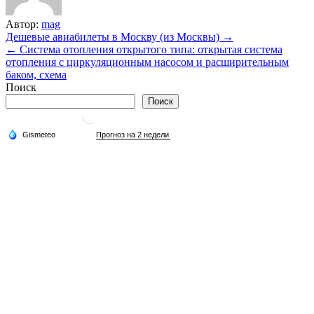
Автор:
mag
Навигация
Дешевые авиабилеты в Москву (из Москвы) →
← Система отопления открытого типа: открытая система
по
отопления с циркуляционным насосом и расширительным
записям
баком, схема
Поиск
Поиск