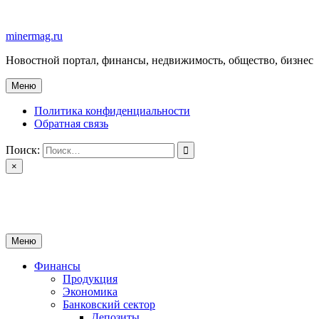
Перейти
к
minermag.ru
содержимому
Новостной портал, финансы, недвижимость, общество, бизнес
Меню
Политика конфиденциальности
Обратная связь
Поиск:
×
minermag.ru
Новостной портал, финансы, недвижимость, общество, бизнес
Меню
Финансы
Продукция
Экономика
Банковский сектор
Депозиты