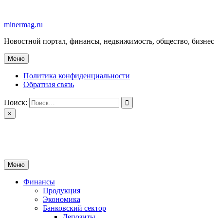
Перейти
к
minermag.ru
содержимому
Новостной портал, финансы, недвижимость, общество, бизнес
Меню
Политика конфиденциальности
Обратная связь
Поиск:
×
minermag.ru
Новостной портал, финансы, недвижимость, общество, бизнес
Меню
Финансы
Продукция
Экономика
Банковский сектор
Депозиты