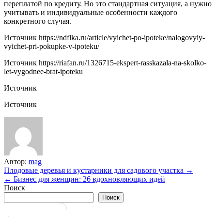
переплатой по кредиту. Но это стандартная ситуация, а нужно
учитывать и индивидуальные особенности каждого
конкретного случая.
Источник
https://ndflka.ru/article/vyichet-po-ipoteke/nalogovyiy-
vyichet-pri-pokupke-v-ipoteku/
Источник
https://riafan.ru/1326715-ekspert-rasskazala-na-skolko-
let-vygodnee-brat-ipoteku
Источник
Источник
Автор:
mag
Навигация
Плодовые деревья и кустарники для садового участка →
← Бизнес для женщин: 26 вдохновляющих идей
по
Поиск
записям
Поиск