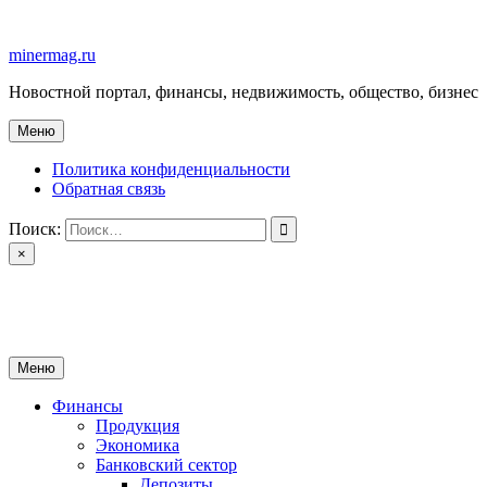
Перейти
к
minermag.ru
содержимому
Новостной портал, финансы, недвижимость, общество, бизнес
Меню
Политика конфиденциальности
Обратная связь
Поиск:
×
minermag.ru
Новостной портал, финансы, недвижимость, общество, бизнес
Меню
Финансы
Продукция
Экономика
Банковский сектор
Депозиты