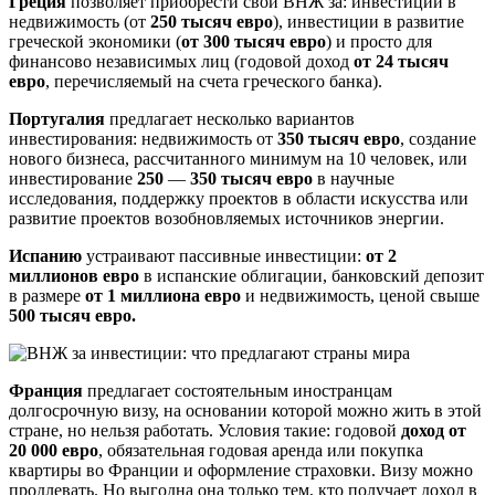
Греция
позволяет приобрести свой ВНЖ за: инвестиции в
недвижимость (от
250 тысяч евро
), инвестиции в развитие
греческой экономики (
от 300 тысяч евро
) и просто для
финансово независимых лиц (годовой доход
от 24 тысяч
евро
, перечисляемый на счета греческого банка).
Португалия
предлагает несколько вариантов
инвестирования: недвижимость от
350 тысяч евро
, создание
нового бизнеса, рассчитанного минимум на 10 человек, или
инвестирование
250
—
350 тысяч евро
в научные
исследования, поддержку проектов в области искусства или
развитие проектов возобновляемых источников энергии.
Испанию
устраивают пассивные инвестиции:
от 2
миллионов евро
в испанские облигации, банковский депозит
в размере
от 1 миллиона евро
и недвижимость, ценой свыше
500 тысяч евро.
Франция
предлагает состоятельным иностранцам
долгосрочную визу, на основании которой можно жить в этой
стране, но нельзя работать. Условия такие: годовой
доход от
20 000 евро
, обязательная годовая аренда или покупка
квартиры во Франции и оформление страховки. Визу можно
продлевать. Но выгодна она только тем, кто получает доход в