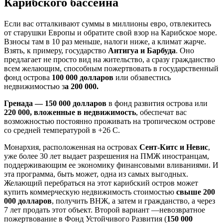
Карибского бассейна
Если вас отталкивают суммы в миллионы евро, отвлекитесь
от старушки Европы и обратите свой взор на Карибское море.
Взносы там в 10 раз меньше, налоги ниже, а климат жарче.
Взять, к примеру, государство
Антигуа и Барбуда
. Оно
предлагает не просто вид на жительство, а сразу гражданство
всем желающим, способным пожертвовать в государственный
фонд острова
100 000 долларов
или обзавестись
недвижимостью з
а 200 000.
Гренада — 150 000 долларов
в фонд развития острова или
220 000, вложенные в недвижимость
, обеспечат вас
возможностью постоянно проживать на тропическом острове
со средней температурой в +26 С.
Монархия, расположенная на островах
Сент-Китс и Невис
,
уже более 30 лет выдает разрешения на ПМЖ иностранцам,
поддерживающим ее экономику финансовыми вливаниями. И
эта программа, быть может, одна из самых выгодных.
Желающий перебраться на этот карибский остров может
купить коммерческую недвижимость стоимостью
свыше 200
000 долларов
, получить ВНЖ, а затем и гражданство, а через
7 лет продать этот объект. Второй вариант —невозвратное
пожертвование в Фонд Устойчивого Развития (
150 000