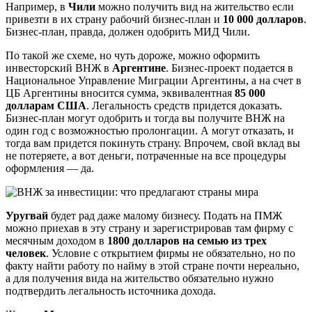
Например, в
Чили
можно получить вид на жительство если
привезти в их страну рабочий бизнес-план и
10 000 долларов
.
Бизнес-план, правда, должен одобрить МИД Чили.
По такой же схеме, но чуть дороже, можно оформить
инвесторский ВНЖ в
Аргентине
. Бизнес-проект подается в
Национальное Управление Миграции Аргентины, а на счет в
ЦБ Аргентины вносится сумма, эквивалентная
85 000
долларам США
. Легальность средств придется доказать.
Бизнес-план могут одобрить и тогда вы получите ВНЖ на
один год с возможностью пролонгации. А могут отказать, и
тогда вам придется покинуть страну. Впрочем, свой вклад вы
не потеряете, а вот деньги, потраченные на все процедуры
оформления — да.
Уругвай
будет рад даже малому бизнесу. Подать на ПМЖ
можно приехав в эту страну и зарегистрировав там фирму с
месячным доходом в
1800 долларов на семью из трех
человек
. Условие с открытием фирмы не обязательно, но по
факту найти работу по найму в этой стране почти нереально,
а для получения вида на жительство обязательно нужно
подтвердить легальность источника дохода.