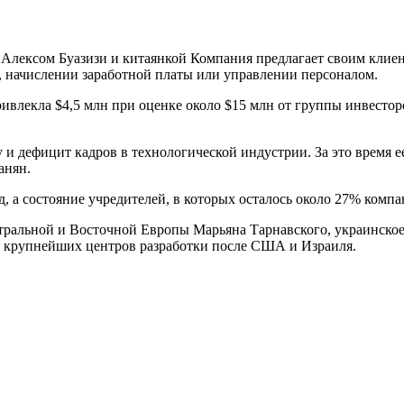
 Алексом Буазизи и китаянкой Компания предлагает своим клие
, начислении заработной платы или управлении персоналом.
ивлекла $4,5 млн при оценке около $15 млн от группы инвесторов
 и дефицит кадров в технологической индустрии. За это время е
анян.
, а состояние учредителей, в которых осталось около 27% компа
нтральной и Восточной Европы Марьяна Тарнавского, украинское 
из крупнейших центров разработки после США и Израиля.