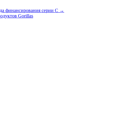
унда финансирования серии C →
дуктов Gorillas