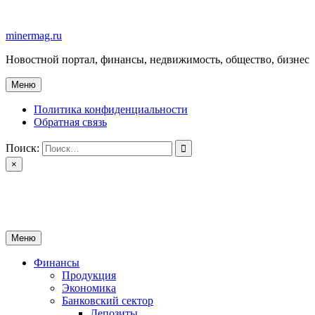
Перейти
к
minermag.ru
содержимому
Новостной портал, финансы, недвижимость, общество, бизнес
Меню
Политика конфиденциальности
Обратная связь
Поиск:
×
minermag.ru
Новостной портал, финансы, недвижимость, общество, бизнес
Меню
Финансы
Продукция
Экономика
Банковский сектор
Депозиты