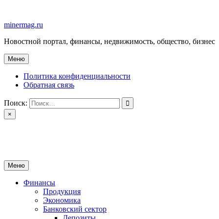
Перейти
к
minermag.ru
содержимому
Новостной портал, финансы, недвижимость, общество, бизнес
Меню
Политика конфиденциальности
Обратная связь
Поиск:
×
minermag.ru
Новостной портал, финансы, недвижимость, общество, бизнес
Меню
Финансы
Продукция
Экономика
Банковский сектор
Депозиты