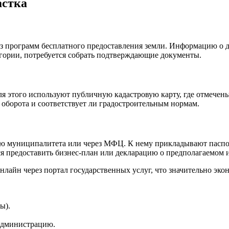
астка
у из программ бесплатного предоставления земли. Информацию о
гории, потребуется собрать подтверждающие документы.
я этого используют публичную кадастровую карту, где отмечен
из оборота и соответствует ли градостроительным нормам.
цию муниципалитета или через МФЦ. К нему прикладывают паспо
ся предоставить бизнес-план или декларацию о предполагаемом 
лайн через портал государственных услуг, что значительно экон
ы).
администрацию.