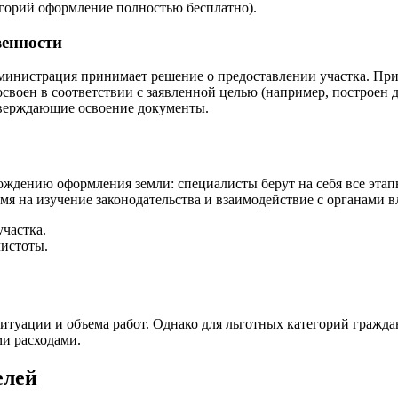
горий оформление полностью бесплатно).
венности
дминистрация принимает решение о предоставлении участка. Пр
 освоен в соответствии с заявленной целью (например, построен д
дтверждающие освоение документы.
ждению оформления земли: специалисты берут на себя все этапы
ремя на изучение законодательства и взаимодействие с органами
участка.
чистоты.
ситуации и объема работ. Однако для льготных категорий гражда
и расходами.
елей