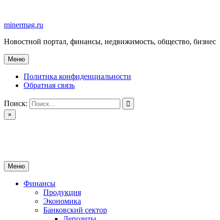
Перейти
к
minermag.ru
содержимому
Новостной портал, финансы, недвижимость, общество, бизнес
Меню
Политика конфиденциальности
Обратная связь
Поиск:
×
minermag.ru
Новостной портал, финансы, недвижимость, общество, бизнес
Меню
Финансы
Продукция
Экономика
Банковский сектор
Депозиты