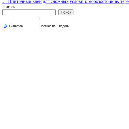
← Плиточный клей для сложных условий: морозостойкие, терм
по
Поиск
записям
Поиск