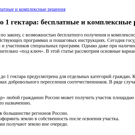
о 1 гектара: бесплатные и комплексные
по закону, с возможностью бесплатного получения и комплексно
твующих программах и пошаговых инструкциях. Сегодня госуда
н и участников специальных программ. Однако даже при наличии
вительно «под ключ». В этой статье рассмотрим основные вари
до 1 гектара предусмотрена для отдельных категорий граждан. 
ммах добровольного переселения соотечественников. В ряде слу
» любой гражданин России может получить участок площадью до 
 по назначению.
в большинстве регионов России.
формить землю в собственность после освоения участка.
ии получают землю вне очереди.