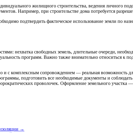
ндивидуального жилищного строительства, ведения личного подс
ментов. Например, при строительстве дома потребуется разрешен
необходимо подтвердить фактическое использование земли по на
стями: нехватка свободных земель, длительные очереди, необхо
уальность программ. Важно также внимательно относиться к под
атно и с комплексным сопровождением — реальная возможность 
рограммы, подготовить все необходимые документы и соблюдать
юрократических проволочек. Оформление земельного участка — 
оизоляции →