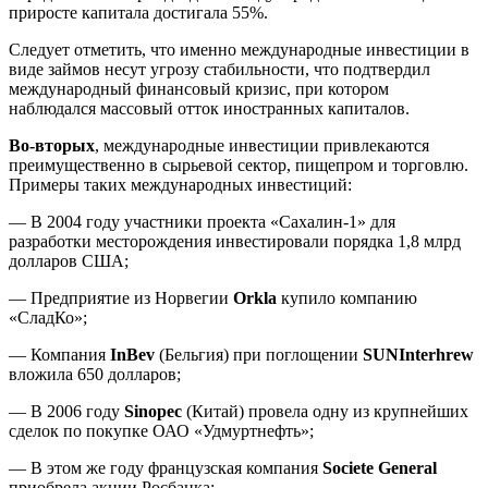
приросте капитала достигала 55%.
Следует отметить, что именно международные инвестиции в
виде займов несут угрозу стабильности, что подтвердил
международный финансовый кризис, при котором
наблюдался массовый отток иностранных капиталов.
Во-вторых
, международные инвестиции привлекаются
преимущественно в сырьевой сектор, пищепром и торговлю.
Примеры таких международных инвестиций:
— В 2004 году участники проекта «Сахалин-1» для
разработки месторождения инвестировали порядка 1,8 млрд
долларов США;
— Предприятие из Норвегии
Orkla
купило компанию
«СладКо»;
— Компания
InBev
(Бельгия) при поглощении
SUNInterhrew
вложила 650 долларов;
— В 2006 году
Sinopec
(Китай) провела одну из крупнейших
сделок по покупке ОАО «Удмуртнефть»;
— В этом же году французская компания
Societe General
приобрела акции Росбанка;