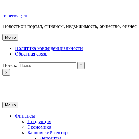
Перейти
к
minermag.ru
содержимому
Новостной портал, финансы, недвижимость, общество, бизнес
Меню
Политика конфиденциальности
Обратная связь
Поиск:
×
minermag.ru
Новостной портал, финансы, недвижимость, общество, бизнес
Меню
Финансы
Продукция
Экономика
Банковский сектор
Депозиты