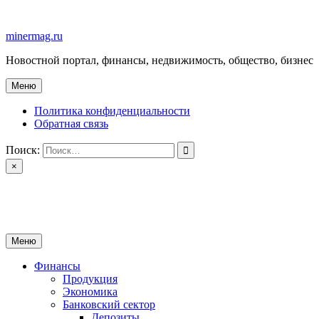
Перейти
к
minermag.ru
содержимому
Новостной портал, финансы, недвижимость, общество, бизнес
Меню
Политика конфиденциальности
Обратная связь
Поиск:
×
minermag.ru
Новостной портал, финансы, недвижимость, общество, бизнес
Меню
Финансы
Продукция
Экономика
Банковский сектор
Депозиты