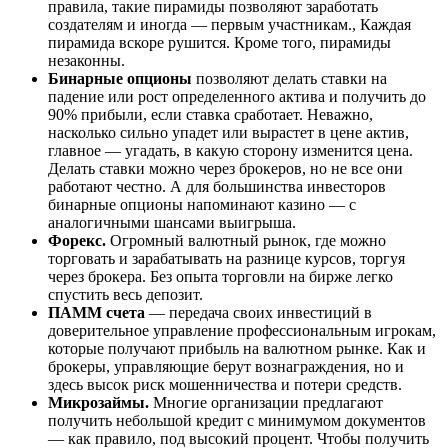
правила, такие пирамиды позволяют заработать
создателям и иногда — первым участникам., Каждая
пирамида вскоре рушится. Кроме того, пирамиды
незаконны.
Бинарные опционы
позволяют делать ставки на
падение или рост определенного актива и получить до
90% прибыли, если ставка сработает. Неважно,
насколько сильно упадет или вырастет в цене актив,
главное — угадать, в какую сторону изменится цена.
Делать ставки можно через брокеров, но не все они
работают честно. А для большинства инвесторов
бинарные опционы напоминают казино — с
аналогичными шансами выигрыша.
Форекс.
Огромный валютный рынок, где можно
торговать и зарабатывать на разнице курсов, торгуя
через брокера. Без опыта торговли на бирже легко
спустить весь депозит.
ПАММ счета
— передача своих инвестиций в
доверительное управление профессиональным игрокам,
которые получают прибыль на валютном рынке. Как и
брокеры, управляющие берут вознаграждения, но и
здесь высок риск мошенничества и потери средств.
Микрозаймы.
Многие организации предлагают
получить небольшой кредит с минимумом документов
— как правило, под высокий процент. Чтобы получить