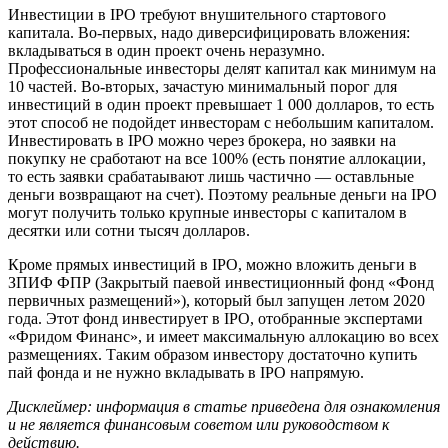
Инвестиции в IPO требуют внушительного стартового
капитала. Во-первых, надо диверсифицировать вложения:
вкладываться в один проект очень неразумно.
Профессиональные инвесторы делят капитал как минимум на
10 частей. Во-вторых, зачастую минимальный порог для
инвестиций в один проект превышает 1 000 долларов, то есть
этот способ не подойдет инвесторам с небольшим капиталом.
Инвестировать в IPO можно через брокера, но заявки на
покупку не сработают на все 100% (есть понятие аллокации,
то есть заявки срабатаывают лишь частично — оставльные
деньги возвращают на счет). Поэтому реальные деньги на IPO
могут получить только крупные инвесторы с капиталом в
десятки или сотни тысяч долларов.
Кроме прямых инвестиций в IPO, можно вложить деньги в
ЗПИФ ФПР (Закрытый паевой инвестиционный фонд «Фонд
первичных размещений»), который был запущен летом 2020
года. Этот фонд инвестирует в IPO, отобранные экспертами
«Фридом Финанс», и имеет максимальную аллокацию во всех
размещениях. Таким образом инвестору достаточно купить
пай фонда и не нужно вкладывать в IPO напрямую.
Дисклеймер: информация в статье приведена для ознакомления
и не является финансовым советом или руководством к
действию.