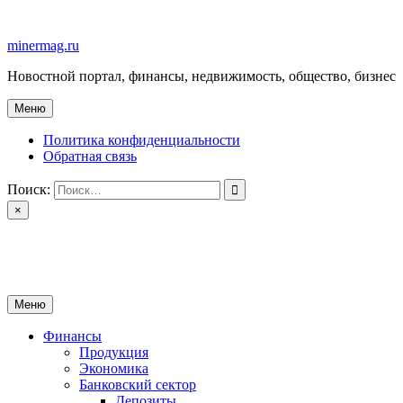
Перейти
к
minermag.ru
содержимому
Новостной портал, финансы, недвижимость, общество, бизнес
Меню
Политика конфиденциальности
Обратная связь
Поиск:
×
minermag.ru
Новостной портал, финансы, недвижимость, общество, бизнес
Меню
Финансы
Продукция
Экономика
Банковский сектор
Депозиты