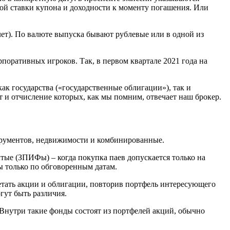
ой ставки купона и доходности к моменту погашения. Или
 лет). По валюте выпуска бывают рублевые или в одной из
поративных игроков. Так, в первом квартале 2021 года на
ак государства («государственные облигации»), так и
т и отчисление которых, как мы помним, отвечает наш брокер.
рументов, недвижимости и комбинированные.
тые (ЗПИФы) – когда покупка паев допускается только на
ы только по обговоренным датам.
етать акции и облигации, повторив портфель интересующего
гут быть различия.
 Внутри такие фонды состоят из портфелей акций, обычно