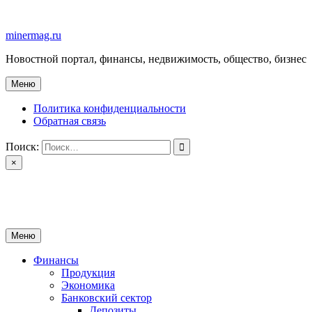
Перейти
к
minermag.ru
содержимому
Новостной портал, финансы, недвижимость, общество, бизнес
Меню
Политика конфиденциальности
Обратная связь
Поиск:
×
minermag.ru
Новостной портал, финансы, недвижимость, общество, бизнес
Меню
Финансы
Продукция
Экономика
Банковский сектор
Депозиты