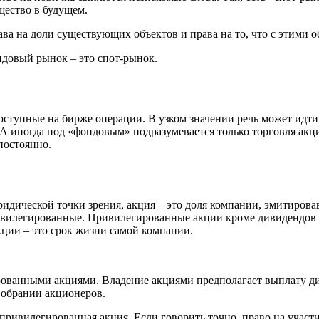
щество в будущем.
ва на доли существующих объектов и права на то, что с этими о
ндовый рынок – это спот-рынок.
тупные на бирже операции. В узком значении речь может идти 
А иногда под «фондовым» подразумевается только торговля акц
постоянно.
дической точки зрения, акция – это доля компании, эмитирова
ивилегированные. Привилегированные акции кроме дивидендов 
кции – это срок жизни самой компании.
ованными акциями. Владение акциями предполагает выплату див
Собрании акционеров.
епривилегированная акция. Если говорить точно, право на участ