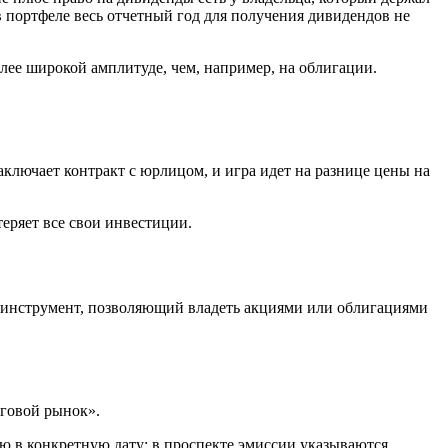
в портфеле весь отчетный год для получения дивидендов не
лее широкой амплитуде, чем, например, на облигации.
аключает контракт с юрлицом, и игра идет на разнице цены на
еряет все свои инвестиции.
 инструмент, позволяющий владеть акциями или облигациями
лговой рынок».
ю в конкретную дату: в проспекте эмиссии указываются