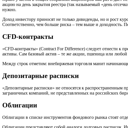
акцию на день закрытия реестра (так называемый «день отсечк
нужно.
Доход инвестору приносят не только дивиденды, но и рост кур
Соответственно, чем больше риска – тем выше и доходность. П
CFD-контракты
«CFD-контракты» (Contract For Difference) следует отнести к 
активы. Сам базовый актив – те же акции, пшеница или любой
Между строк отметим: внебиржевая торговля манит начинающего
Депозитарные расписки
«Депозитарные расписки» не относятся к распространенным п
заграничных компаний, не представленных на российских бирж
Облигации
Облигации в списке инструментов фондового рынка стоят отде
Облигации представляют собой аналоги долговых расписок. Ин