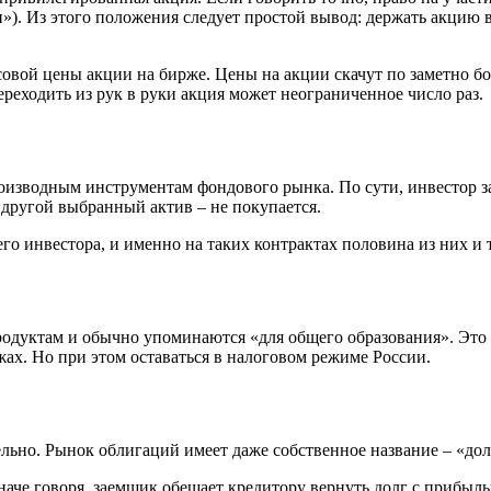
и»). Из этого положения следует простой вывод: держать акцию 
совой цены акции на бирже. Цены на акции скачут по заметно бо
ереходить из рук в руки акция может неограниченное число раз.
производным инструментам фондового рынка. По сути, инвестор з
 другой выбранный актив – не покупается.
 инвестора, и именно на таких контрактах половина из них и т
родуктам и обычно упоминаются «для общего образования». Это
ах. Но при этом оставаться в налоговом режиме России.
льно. Рынок облигаций имеет даже собственное название – «до
аче говоря, заемщик обещает кредитору вернуть долг с прибыль