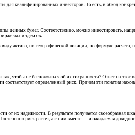
 для квалифицированных инвесторов. То есть, в обход конкрет
уппы ценных бумаг. Соответственно, можно инвестировать, нап
 биржевых индексов.
 виду актива, по географической локации, по формуле расчета, п
так, чтобы не беспокоиться об их сохранности? Ответ на этот во
и соответствует определенный риск. Причем эти понятия находя
 от их надежности. В результате получается своеобразная шкал
степенно риск растет, а с ним вместе — и ожидаемая доходнос