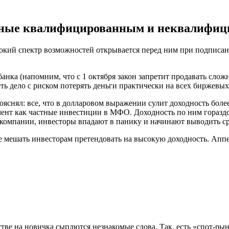
пные квалифицированным и неквалифиц
окий спектр возможностей открывается перед ним при подписан
банка (напомним, что с 1 октября закон запретит продавать с
еть дело с риском потерять деньги практически на всех биржевы
яснял: все, что в долларовом выражении сулит доходность бол
ент как частные инвестиции в МФО. Доходность по ним гораздо
омпании, инвесторы впадают в панику и начинают выводить сре
 мешать инвесторам претендовать на высокую доходность. Аппет
тве на новичка сыплются незнакомые слова. Так, есть «спот-ры