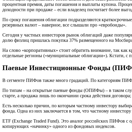
процентная премия, даты погашения и выплаты купона. Проце
доходности при продаже – если владелец посчитает более выг
По сроку погашения облигации подразделяются краткосрочные (
резервных валют – наверное, все слышали про «евробонды».
Сегодня у частных инвесторов рынок облигаций даже популярне
долю физлиц пришлась покупка 37% размещенного на Мосбирж
На слово «корпоративных» стоит обратить внимание, так как к
отдельные регионы («муниципальные облигации»). Кстати, с пр
Паевые Инвестиционные Фонды (ПИФ
В сегменте ПИФов также много градаций. По категориям ПИФ
По типам – на открытые паевые фонды (ОПИФы) – в таком случ
старте, а продажа лишь по окончании срока действия договор
Есть несколько причин, по которым частному инвестору выби
фонда. Одна из них заключается в том, что частному инвестору
ETF (Exchange Traded Fund). Это аналог российских ПИФов с 
копирующих «начинку» одного из фондовых индексов.