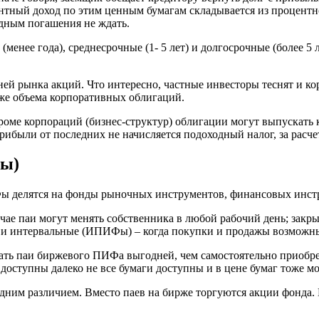
нтный доход по этим ценным бумагам складывается из процентн
одным погашения не ждать.
менее года), среднесрочные (1- 5 лет) и долгосрочные (более 5
й рынка акций. Что интересно, частные инвесторы теснят и кор
е объема корпоративных облигаций.
роме корпораций (бизнес-структур) облигации могут выпускать к
ибыли от последних не начисляется подоходный налог, за расче
ы)
ы делятся на фонды рыночных инструментов, финансовых инст
ае паи могут менять собственника в любой рабочий день; закры
а; и интервальные (ИПИФы) – когда покупки и продажы возможн
рать паи биржевого ПИФа выгодней, чем самостоятельно приобр
 доступны далеко не все бумаги доступны и в цене бумаг тоже мо
одним различием. Вместо паев на бирже торгуются акции фонда.