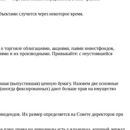
бъектами случится через некоторое время.
о торговле облигациями, акциями, паями инвестфондов,
иями и их производными. Привыкайте: с неустоявшейся
вшая (выпустившая) ценную бумагу. Назовем две основные
(иногда фиксированных) дают больше прав на имущество
идендов. Их размер определяется на Совете директоров при
ие плюс право на дивиденды есть у владельца, который держал