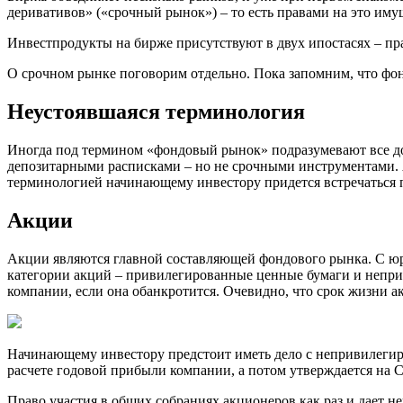
деривативов» («срочный рынок») – то есть правами на это иму
Инвестпродукты на бирже присутствуют в двух ипостасях – пра
О срочном рынке поговорим отдельно. Пока запомним, что фо
Неустоявшаяся терминология
Иногда под термином «фондовый рынок» подразумевают все дос
депозитарными расписками – но не срочными инструментами. 
терминологией начинающему инвестору придется встречаться 
Акции
Акции являются главной составляющей фондового рынка. С юри
категории акций – привилегированные ценные бумаги и непр
компании, если она обанкротится. Очевидно, что срок жизни а
Начинающему инвестору предстоит иметь дело с непривилегир
расчете годовой прибыли компании, а потом утверждается на 
Право участия в общих собраниях акционеров как раз и дает н