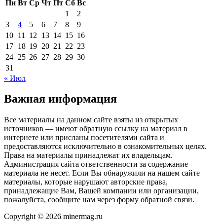
Пн
Вт
Ср
Чт
Пт
Сб
Вс
1
2
3
4
5
6
7
8
9
10
11
12
13
14
15
16
17
18
19
20
21
22
23
24
25
26
27
28
29
30
31
« Июл
Важная информация
Все материалы на данном сайте взяты из открытых
источников — имеют обратную ссылку на материал в
интернете или присланы посетителями сайта и
предоставляются исключительно в ознакомительных целях.
Права на материалы принадлежат их владельцам.
Администрация сайта ответственности за содержание
материала не несет. Если Вы обнаружили на нашем сайте
материалы, которые нарушают авторские права,
принадлежащие Вам, Вашей компании или организации,
пожалуйста, сообщите нам через форму обратной связи.
Copyright © 2026 minermag.ru