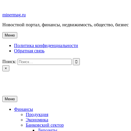
Перейти
к
minermag.ru
содержимому
Новостной портал, финансы, недвижимость, общество, бизнес
Меню
Политика конфиденциальности
Обратная связь
Поиск:
×
minermag.ru
Новостной портал, финансы, недвижимость, общество, бизнес
Меню
Финансы
Продукция
Экономика
Банковский сектор
Депозиты