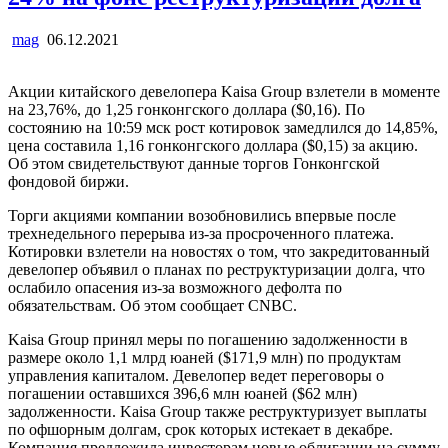
mag
06.12.2021
Акции китайского девелопера Kaisa Group взлетели в моменте
на 23,76%, до 1,25 гонконгского доллара ($0,16). По
состоянию на 10:59 мск рост котировок замедлился до 14,85%,
цена составила 1,16 гонконгского доллара ($0,15) за акцию.
Об этом свидетельствуют данные торгов Гонконгской
фондовой биржи.
Торги акциями компании возобновились впервые после
трехнедельного перерыва из-за просроченного платежа.
Котировки взлетели на новостях о том, что закредитованный
девелопер объявил о планах по реструктуризации долга, что
ослабило опасения из-за возможного дефолта по
обязательствам. Об этом сообщает CNBC.
Kaisa Group принял меры по погашению задолженности в
размере около 1,1 млрд юаней ($171,9 млн) по продуктам
управления капиталом. Девелопер ведет переговоры о
погашении оставшихся 396,6 млн юаней ($62 млн)
задолженности. Kaisa Group также реструктуризует выплаты
по офшорным долгам, срок которых истекает в декабре.
Компания предложила инвесторам новые облигации на сумму