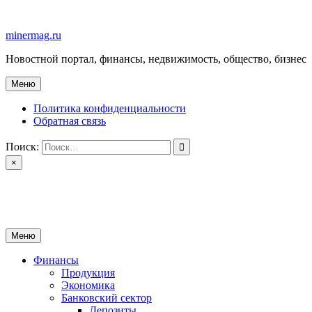
Перейти
к
minermag.ru
содержимому
Новостной портал, финансы, недвижимость, общество, бизнес
Меню
Политика конфиденциальности
Обратная связь
Поиск:
×
minermag.ru
Новостной портал, финансы, недвижимость, общество, бизнес
Меню
Финансы
Продукция
Экономика
Банковский сектор
Депозиты