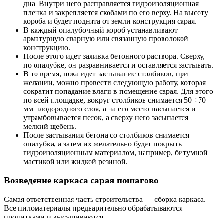
дна. Внутри него расправляется гидроизоляционная
пленка и закрепляется скобами по его верху. На высоту
короба и будет поднята от земли конструкция сарая.
В каждый опалубочный короб устанавливают
арматурную сварную или связанную проволокой
конструкцию.
После этого идет заливка бетонного раствора. Сверху,
по опалубке, он разравнивается и оставляется застывать.
В то время, пока идет застывание столбиков, при
желании, можно провести следующую работу, которая
сократит попадание влаги в помещение сарая. Для этого
по всей площадке, вокруг столбиков снимается 50 ÷70
мм плодородного слоя, а на его место насыпается и
утрамбовывается песок, а сверху него засыпается
мелкий щебень.
После застывания бетона со столбиков снимается
опалубка, а затем их желательно будет покрыть
гидроизоляционным материалом, например, битумной
мастикой или жидкой резиной.
Возведение каркаса сарая пошагово
Самая ответственная часть строительства — сборка каркаса.
Все пиломатериалы предварительно обрабатываются
пропитками и высушиваются.