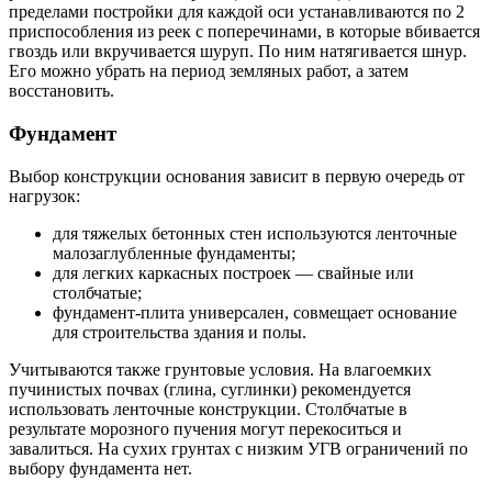
пределами постройки для каждой оси устанавливаются по 2
приспособления из реек с поперечинами, в которые вбивается
гвоздь или вкручивается шуруп. По ним натягивается шнур.
Его можно убрать на период земляных работ, а затем
восстановить.
Фундамент
Выбор конструкции основания зависит в первую очередь от
нагрузок:
для тяжелых бетонных стен используются ленточные
малозаглубленные фундаменты;
для легких каркасных построек — свайные или
столбчатые;
фундамент-плита универсален, совмещает основание
для строительства здания и полы.
Учитываются также грунтовые условия. На влагоемких
пучинистых почвах (глина, суглинки) рекомендуется
использовать ленточные конструкции. Столбчатые в
результате морозного пучения могут перекоситься и
завалиться. На сухих грунтах с низким УГВ ограничений по
выбору фундамента нет.