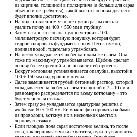
из кирпича, толщиной в полкирпича (а больше для сарая
обычно и не требуется), такой высоты основы для него
будет вполне достаточно.
На подготовленном участке нужно разрыхлить и
удалить почву на 400 ÷ 550 мм в глубину.
Затем на дне котлована нужно устроить 100-
миллиметровую песчаную подушку, которая будет
гидроизолировать фундамент снизу. Песок нужно,
поливая водой, тщательно утрамбовать.
На песок укладывается щебенка таким же слоем. Она
тоже по максимуму утрамбовывается. Щебень сделает
основу более прочной и не позволит ей просесть.
Вокруг котлована устанавливается опалубка, высотой в
100 ÷ 150 мм над уровнем почвы.
Далее замешивается грубый бетонный раствор, который
укладывается на щебень слоем толщиной в 7—10 см и
равномерно распределяется по всему котловану – это
будет черновая стяжка.
Затем сразу же укладывается арматурная решетка с
ячейками 60 ÷ 100 мм. Ее можно фиксировать скобами
из проволоки, воткнув их в нескольких местах в
черновую стяжку.
Если площадь пола сарая достаточно велика, то после
того, как черновая стяжка схватится, нужно установить