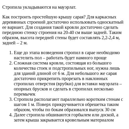
Стропила укладываются на мауэрлат.
Как построить простейшую крышу сарая? Для каркасных
деревянных строений достаточно использовать односкатный
ее вариант. Для создания такой кровли достаточно сделать
переднюю стенку строения на 20-40 см выше задней. Таким
образом, высота передней стены будет составлять 2,2-2,4 м,
задней – 2 м.
Еще до этапа возведения стропил в сарае необходимо
настелить пол – работать будет намного проще
Сложная система кровли, состоящая из большого
количества стоек и подстропильных ног, нужна лишь
для зданий длиной от 6 м. Для небольшого же сарая
достаточно прикрепить прорезать в наклонных
стропилах отверстия (врубки) для вставки мауэрлата –
опорных брусков и сделать в стропилах несколько
перемычек
Стропила располагают параллельно коротким стенам с
шагом 1 м. Поверх прикручивается обрешетка таким
образом, чтобы по бокам образовался выпуск 30 см
Далее стропила обшиваются горбылем или доской, а
затем крыша закрывается кровельным материалом