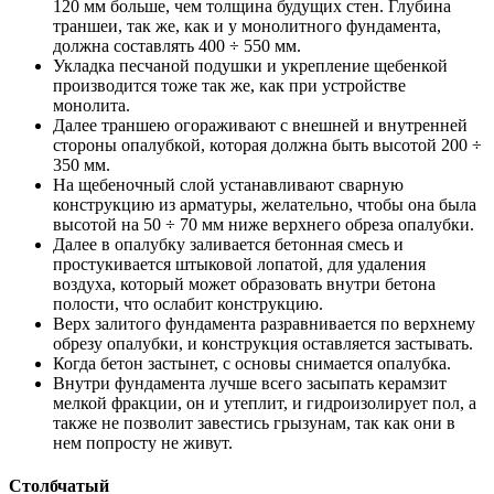
120 мм больше, чем толщина будущих стен. Глубина
траншеи, так же, как и у монолитного фундамента,
должна составлять 400 ÷ 550 мм.
Укладка песчаной подушки и укрепление щебенкой
производится тоже так же, как при устройстве
монолита.
Далее траншею огораживают с внешней и внутренней
стороны опалубкой, которая должна быть высотой 200 ÷
350 мм.
На щебеночный слой устанавливают сварную
конструкцию из арматуры, желательно, чтобы она была
высотой на 50 ÷ 70 мм ниже верхнего обреза опалубки.
Далее в опалубку заливается бетонная смесь и
простукивается штыковой лопатой, для удаления
воздуха, который может образовать внутри бетона
полости, что ослабит конструкцию.
Верх залитого фундамента разравнивается по верхнему
обрезу опалубки, и конструкция оставляется застывать.
Когда бетон застынет, с основы снимается опалубка.
Внутри фундамента лучше всего засыпать керамзит
мелкой фракции, он и утеплит, и гидроизолирует пол, а
также не позволит завестись грызунам, так как они в
нем попросту не живут.
Столбчатый