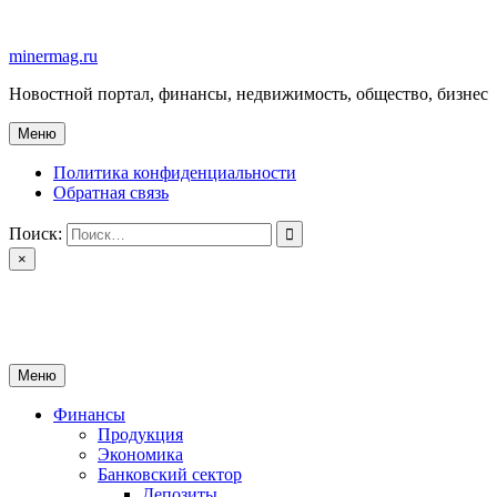
Перейти
к
minermag.ru
содержимому
Новостной портал, финансы, недвижимость, общество, бизнес
Меню
Политика конфиденциальности
Обратная связь
Поиск:
×
minermag.ru
Новостной портал, финансы, недвижимость, общество, бизнес
Меню
Финансы
Продукция
Экономика
Банковский сектор
Депозиты