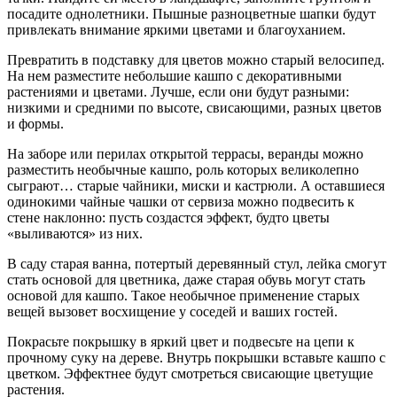
посадите однолетники. Пышные разноцветные шапки будут
привлекать внимание яркими цветами и благоуханием.
Превратить в подставку для цветов можно старый велосипед.
На нем разместите небольшие кашпо с декоративными
растениями и цветами. Лучше, если они будут разными:
низкими и средними по высоте, свисающими, разных цветов
и формы.
На заборе или перилах открытой террасы, веранды можно
разместить необычные кашпо, роль которых великолепно
сыграют… старые чайники, миски и кастрюли. А оставшиеся
одинокими чайные чашки от сервиза можно подвесить к
стене наклонно: пусть создастся эффект, будто цветы
«выливаются» из них.
В саду старая ванна, потертый деревянный стул, лейка смогут
стать основой для цветника, даже старая обувь могут стать
основой для кашпо. Такое необычное применение старых
вещей вызовет восхищение у соседей и ваших гостей.
Покрасьте покрышку в яркий цвет и подвесьте на цепи к
прочному суку на дереве. Внутрь покрышки вставьте кашпо с
цветком. Эффектнее будут смотреться свисающие цветущие
растения.