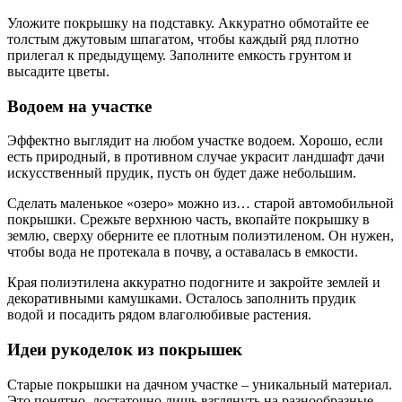
Уложите покрышку на подставку. Аккуратно обмотайте ее
толстым джутовым шпагатом, чтобы каждый ряд плотно
прилегал к предыдущему. Заполните емкость грунтом и
высадите цветы.
Водоем на участке
Эффектно выглядит на любом участке водоем. Хорошо, если
есть природный, в противном случае украсит ландшафт дачи
искусственный прудик, пусть он будет даже небольшим.
Сделать маленькое «озеро» можно из… старой автомобильной
покрышки. Срежьте верхнюю часть, вкопайте покрышку в
землю, сверху оберните ее плотным полиэтиленом. Он нужен,
чтобы вода не протекала в почву, а оставалась в емкости.
Края полиэтилена аккуратно подогните и закройте землей и
декоративными камушками. Осталось заполнить прудик
водой и посадить рядом влаголюбивые растения.
Идеи рукоделок из покрышек
Старые покрышки на дачном участке – уникальный материал.
Это понятно, достаточно лишь взглянуть на разнообразные