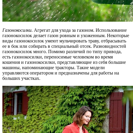
Газонокосилки
. Агрегат для ухода за газоном. Использование
газонокосилок делает газон ровным и ухоженным. Некоторые
виды газонокосилок умеют мульчировать траву, отбрасывать
ее в бок или собирать в специальный отсек. Разновидностей
газонокосилок много. Помимо различий по типу привода,
есть газонокосилки, переносимые человеком во время
кошения и газонокосилки, представляющие из себя большие
машины, напоминающие тракторы. Такие модели
управляются оператором и предназначены для работы на
больших участках.