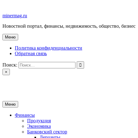
Перейти
к
minermag.ru
содержимому
Новостной портал, финансы, недвижимость, общество, бизнес
Меню
Политика конфиденциальности
Обратная связь
Поиск:
×
minermag.ru
Новостной портал, финансы, недвижимость, общество, бизнес
Меню
Финансы
Продукция
Экономика
Банковский сектор
Депозиты