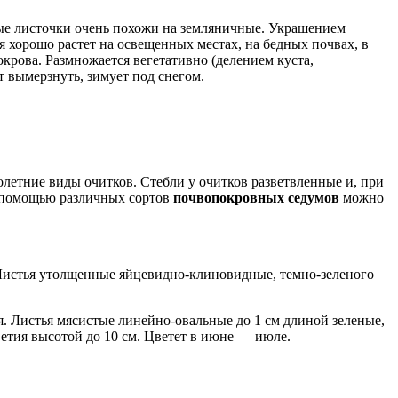
е листочки очень похожи на земляничные. Украшением
я хорошо растет на освещенных местах, на бедных почвах, в
крова. Размножается вегетативно (делением куста,
т вымерзнуть, зимует под снегом.
етние виды очитков. Стебли у очитков разветвленные и, при
С помощью различных сортов
почвопокровных седумов
можно
 Листья утолщенные яйцевидно-клиновидные, темно-зеленого
 Листья мясистые линейно-овальные до 1 см длиной зеленые,
етия высотой до 10 см. Цветет в июне — июле.