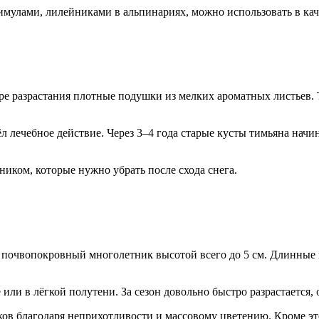
имулами, лилейниками в альпинариях, можно использовать в кач
ере разрастания плотные подушки из мелких ароматных листьев.
лечебное действие. Через 3–4 года старые кусты тимьяна начин
иком, которые нужно убрать после схода снега.
почвопокровный многолетник высотой всего до 5 см. Длинные 
или в лёгкой полутени. За сезон довольно быстро разрастается, о
ков благодаря неприхотливости и массовому цветению. Кроме эт