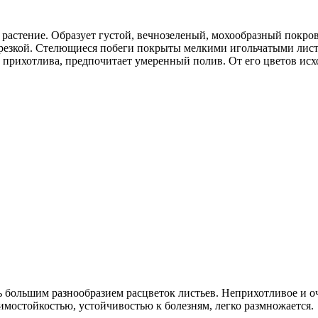
растение. Образует густой, вечнозеленый, мохообразный покров.
обрезкой. Стелющиеся побеги покрыты мелкими игольчатыми ли
не прихотлива, предпочитает умеренный полив. От его цветов ис
большим разнообразием расцветок листьев. Неприхотливое и оч
зимостойкостью, устойчивостью к болезням, легко размножается.