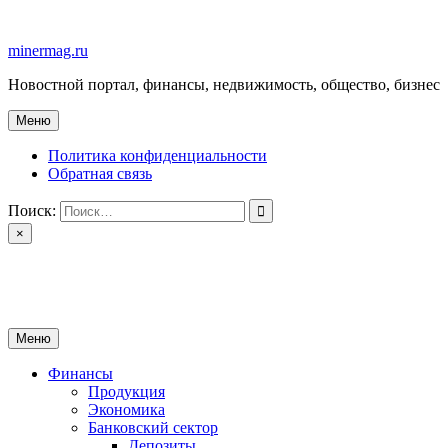
Перейти
к
minermag.ru
содержимому
Новостной портал, финансы, недвижимость, общество, бизнес
Меню
Политика конфиденциальности
Обратная связь
Поиск:
×
minermag.ru
Новостной портал, финансы, недвижимость, общество, бизнес
Меню
Финансы
Продукция
Экономика
Банковский сектор
Депозиты