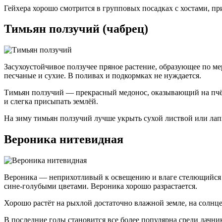
Гейхера хорошо смотрится в групповых посадках с хостами, пр
Тимьян ползучий (чабрец)
Засухоустойчивое ползучее пряное растение, образующее по м
песчаные и сухие. В поливах и подкормках не нуждается.
Тимьян ползучий — прекрасный медонос, оказывающий на пчёл 
и слегка присыпать землёй.
На зиму тимьян ползучий лучше укрыть сухой листвой или лапн
Вероника нитевидная
Вероника — неприхотливый к освещению и влаге стелющийся 
сине-голубыми цветами. Вероника хорошо разрастается.
Хорошо растёт на рыхлой достаточно влажной земле, на солнце 
В последние годы становится все более популярна среди дачни