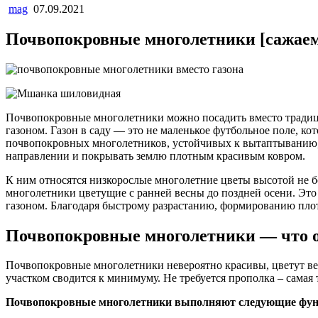
mag
07.09.2021
Почвопокровные многолетники [сажаем
Почвопокровные многолетники можно посадить вместо традицио
газоном. Газон в саду — это не маленькое футбольное поле, ко
почвопокровных многолетников, устойчивых к вытаптыванию, 
направлении и покрывать землю плотным красивым ковром.
К ним относятся низкорослые многолетние цветы высотой не б
многолетники цветущие с ранней весны до поздней осени. Это о
газоном. Благодаря быстрому разрастанию, формированию плот
Почвопокровные многолетники — что 
Почвопокровные многолетники невероятно красивы, цветут вес
участком сводится к минимуму. Не требуется прополка – самая т
Почвопокровные многолетники выполняют следующие фун