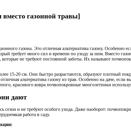
 вместо газонной травы]
нного газона. Это отличная альтернатива газону. Особенно есл
торый требует много сил и времени по уходу за ним. Вместо газо
которые не требуют постоянной заботы. Их называют почвопокр
олее 15-20 см. Они быстро разрастаются, образуют плотный пок
тличная альтернатива газону из трав. Особенно на даче, если в
ного, красивого ковра почвопокровные многолетники использую
они дают
ь сезон и не требуют особого ухода. Даже наоборот: почвопокр
рудоемкая работа в саду.
кции: