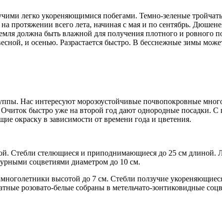
ими легко укореняющимися побегами. Темно-зеленые тройчаты
на протяжении всего лета, начиная с мая и по сентябрь. Дюшене
Земля должна быть влажной для получения плотного и ровного по
есной, и осенью. Разрастается быстро. В бесснежные зимы може
уппы. Нас интересуют морозоустойчивые почвопокровные многол
 Очиток быстро уже на второй год дают однородные посадки. 
щие окраску в зависимости от времени года и цветения.
той. Стебли стелющиеся и приподнимающиеся до 25 см длиной.
рпурными соцветиями диаметром до 10 см.
ноголетники высотой до 7 см. Стебли ползучие укореняющиеся.
атные розовато-белые собраны в метельчато-зонтиковидные соцв