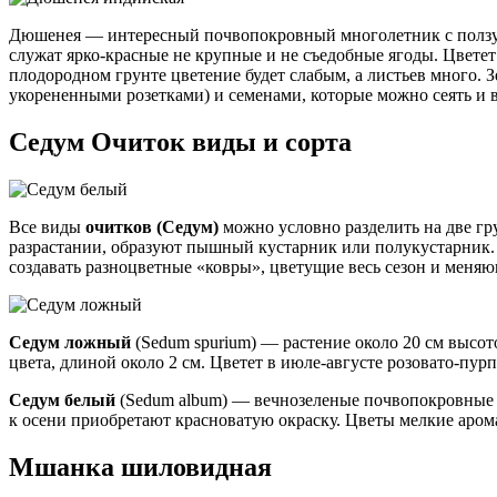
Дюшенея — интересный почвопокровный многолетник с ползуч
служат ярко-красные не крупные и не съедобные ягоды. Цветет 
плодородном грунте цветение будет слабым, а листьев много. 
укорененными розетками) и семенами, которые можно сеять и в
Седум Очиток виды и сорта
Все виды
очитков (Седум)
можно условно разделить на две гр
разрастании, образуют пышный кустарник или полукустарник.
создавать разноцветные «ковры», цветущие весь сезон и меняю
Седум ложный
(Sedum spurium) — растение около 20 см высо
цвета, длиной около 2 см. Цветет в июле-августе розовато-пу
Седум белый
(Sedum album) — вечнозеленые почвопокровные м
к осени приобретают красноватую окраску. Цветы мелкие аром
Мшанка шиловидная