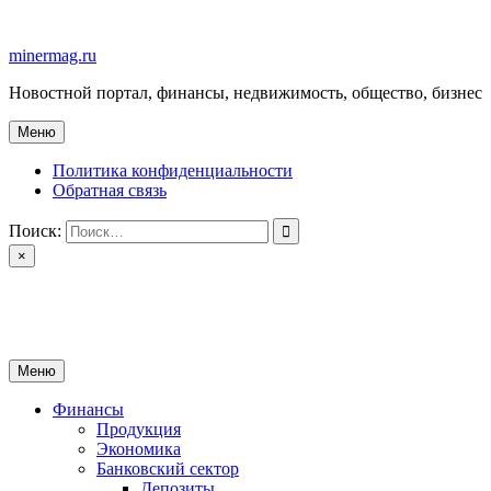
Перейти
к
minermag.ru
содержимому
Новостной портал, финансы, недвижимость, общество, бизнес
Меню
Политика конфиденциальности
Обратная связь
Поиск:
×
minermag.ru
Новостной портал, финансы, недвижимость, общество, бизнес
Меню
Финансы
Продукция
Экономика
Банковский сектор
Депозиты