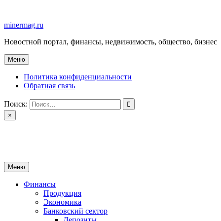
Перейти
к
minermag.ru
содержимому
Новостной портал, финансы, недвижимость, общество, бизнес
Меню
Политика конфиденциальности
Обратная связь
Поиск:
×
minermag.ru
Новостной портал, финансы, недвижимость, общество, бизнес
Меню
Финансы
Продукция
Экономика
Банковский сектор
Депозиты