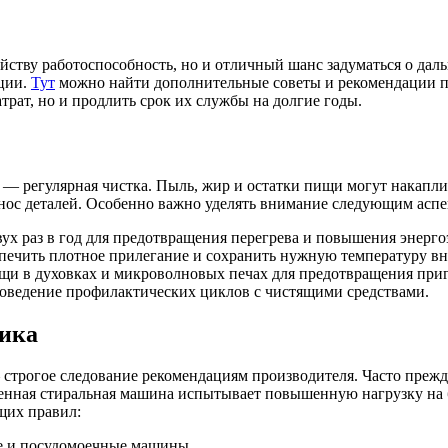
йству работоспособность, но и отличный шанс задуматься о дал
ации.
Тут
можно найти дополнительные советы и рекомендации п
трат, но и продлить срок их службы на долгие годы.
 регулярная чистка. Пыль, жир и остатки пищи могут накаплив
ос деталей. Особенно важно уделять внимание следующим аспе
ух раз в год для предотвращения перегрева и повышения энерг
спечить плотное прилегание и сохранить нужную температуру вн
щи в духовках и микроволновых печах для предотвращения приг
оведение профилактических циклов с чистящими средствами.
тика
строгое следование рекомендациям производителя. Часто прежд
енная стиральная машина испытывает повышенную нагрузку на ба
щих правил:
е и посудомоечные машины.