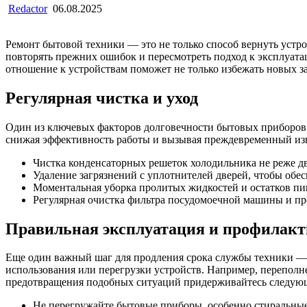
Redactor
06.08.2025
Ремонт бытовой техники — это не только способ вернуть устро
повторять прежних ошибок и пересмотреть подход к эксплуат
отношение к устройствам поможет не только избежать новых за
Регулярная чистка и уход
Один из ключевых факторов долговечности бытовых приборов —
снижая эффективность работы и вызывая преждевременный изн
Чистка конденсаторных решеток холодильника не реже дв
Удаление загрязнений с уплотнителей дверей, чтобы обе
Моментальная уборка пролитых жидкостей и остатков пи
Регулярная очистка фильтра посудомоечной машины и пр
Правильная эксплуатация и профилак
Еще один важный шаг для продления срока службы техники — 
использования или перегрузки устройств. Например, переполн
предотвращения подобных ситуаций придерживайтесь следую
Не перегружайте бытовые приборы, особенно стиральны