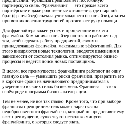
предписаний. Франшиза предполагает постоянную
партнёрскую связь. Франчайзинг — это прежде всего
партнёрские и даже родственные отношения, где старший
брат (франчайзер) сначала учит младшего (франчайзи), а затем
при возникновении трудностей протягивает руку помощи.
Для франчайзера важен успех и процветание всех его
франчайзи. Компания-франчайзер постоянно работает над
тем, чтобы сделать работу предприятий, своих и
принадлежащих франчайзи, максимально эффективной. Для
этого внедряются новые технологии, вводятся изменения в
зависимости от состояния рынка, оптимизируются бизнес-
процессы и ведётся поиск новых поставщиков.
В целом, все преимущества франчайзинга работают на одну
главную цель — уменьшить риски франчайзи, превратить его
в короткие сроки из начинающего предпринимателя в
уверенного в своих силах бизнесмена. Франшиза — это в
своём роде программа бизнес-акселерации.
Тем не менее, не всё так гладко. Кроме того, что при выборе
франшизы предприниматель может нарваться на
недобросовестного франчайзера, который не предоставит ему
всех преимуществ, существуют несколько минусов
франчайзинга, о которых следует знать.