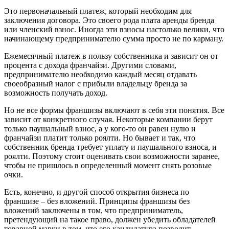
Это первоначальный платеж, который необходим для
заключения договора. Это своего рода плата аренды бренда
или членский взнос. Иногда эти взносы настолько велики, что
начинающему предпринимателю сумма просто не по карману.
Ежемесячный платеж в пользу собственника и зависит он от
процента с дохода франчайзи. Другими словами,
предпринимателю необходимо каждый месяц отдавать
своеобразный налог с прибыли владельцу бренда за
возможность получать доход.
Но не все формы франшизы включают в себя эти понятия. Все
зависит от конкретного случая. Некоторые компании берут
только паушальный взнос, а у кого-то он равен нулю и
франчайзи платит только роялти. Но бывает и так, что
собственник бренда требует уплату и паушального взноса, и
роялти. Поэтому стоит оценивать свои возможности заранее,
чтобы не пришлось в определенный момент снять розовые
очки.
Есть, конечно, и другой способ открытия бизнеса по
франшизе – без вложений. Принципы франшизы без
вложений заключены в том, что предприниматель,
претендующий на такое право, должен убедить обладателей
товарной марки в том, что его кандидатура позволит