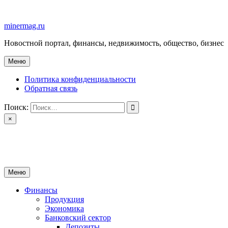
Перейти
к
minermag.ru
содержимому
Новостной портал, финансы, недвижимость, общество, бизнес
Меню
Политика конфиденциальности
Обратная связь
Поиск:
×
minermag.ru
Новостной портал, финансы, недвижимость, общество, бизнес
Меню
Финансы
Продукция
Экономика
Банковский сектор
Депозиты