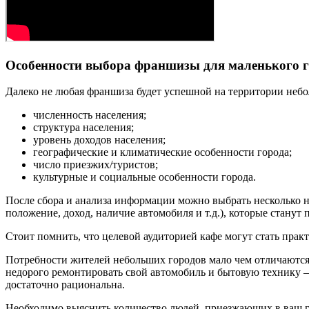
Особенности выбора франшизы для маленького г
Далеко не любая франшиза будет успешной на территории небо
численность населения;
структура населения;
уровень доходов населения;
географические и климатические особенности города;
число приезжих/туристов;
культурные и социальные особенности города.
После сбора и анализа информации можно выбрать несколько н
положение, доход, наличие автомобиля и т.д.), которые стан
Стоит помнить, что целевой аудиторией кафе могут стать практ
Потребности жителей небольших городов мало чем отличаются о
недорого ремонтировать свой автомобиль и бытовую технику –
достаточно рациональна.
Необходимо выяснить количество людей, приезжающих в ваш го