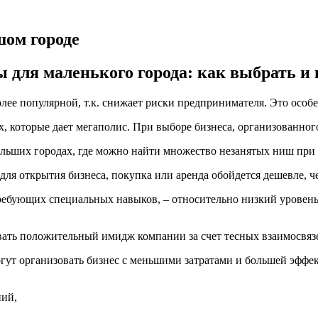
шом городе
для маленького города: как выбрать и 
олее популярной, т.к. снижает риски предпринимателя. Это особ
х, которые дает мегаполис. При выборе бизнеса, организованног
льших городах, где можно найти множество незанятых ниш при
я открытия бизнеса, покупка или аренда обойдется дешевле, ч
требующих специальных навыков, – относительно низкий уровень
ать положительный имидж компании за счет тесных взаимосвяз
огут организовать бизнес с меньшими затратами и большей эффе
ний,