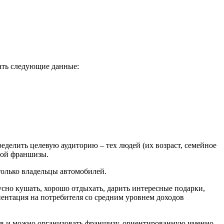
ать следующие данные:
делить целевую аудиторию – тех людей (их возраст, семейное
ной франшизы.
 только владельцы автомобилей.
усно кушать, хорошо отдыхать, дарить интересные подарки,
иентация на потребителя со средним уровнем доходов
тов и можно организовать франшизу, ориентированную именно