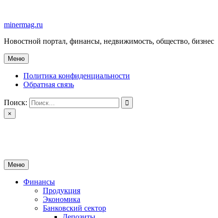
Перейти
к
minermag.ru
содержимому
Новостной портал, финансы, недвижимость, общество, бизнес
Меню
Политика конфиденциальности
Обратная связь
Поиск:
×
minermag.ru
Новостной портал, финансы, недвижимость, общество, бизнес
Меню
Финансы
Продукция
Экономика
Банковский сектор
Депозиты