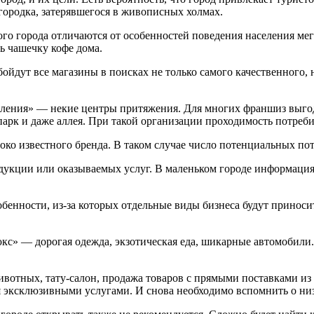
городка, затерявшегося в живописных холмах.
ого города отличаются от особенностей поведения населения ме
ь чашечку кофе дома.
йдут все магазины в поисках не только самого качественного, н
пления» — некие центры притяжения. Для многих франшиз выгод
парк и даже аллея. При такой организации проходимость потреби
 известного бренда. В таком случае число потенциальных потре
дукции или оказываемых услуг. В маленьком городе информация 
бенности, из-за которых отдельные виды бизнеса будут приноси
юкс» — дорогая одежда, экзотическая еда, шикарные автомобили.
ивотных, тату-салон, продажа товаров с прямыми поставками из
я эксклюзивными услугами. И снова необходимо вспомнить о ни