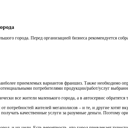
орода
льшого города. Перед организацией бизнеса рекомендуется собр
аиболее приемлемых вариантов франшиз. Также необходимо опре
ут потенциальными потребителями продукции/работ/услуг выбран
ически все жители маленького города, а в автосервис обратятся
т потребностей жителей мегаполисов – и те, и другие хотят вк
 получать качественные услуги за разумные деньги. Поэтому ор
род, и их цели. Есть вероятность, что город привлекает турис