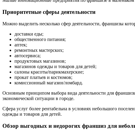
Малые инновационные предприятия по франшизе в маленьком г
Приоритетные сферы деятельности
Можно выделить несколько сфер деятельности, франшизы котор
доставки еды;
общественного питания;
аптек;
ремонтных мастерских;
автосервиса;
продуктовых магазинов;
магазинов одежды и товаров для детей;
салоны красоты/парикмахерские;
прокат платьев и костюмов;
комиссионный магазин/ломбард.
Основным принципом выбора вида деятельности для франшизы 
экономической ситуации в городе.
Сфера услуг более рентабельна в условиях небольшого поселе
одежды и товаров для детей.
Обзор выгодных и недорогих франшиз для небол