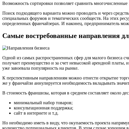
Возможность сортировки позволяет сравнить многочисленные 
Поиск подходящего варианта можно проводить и через средств
специальных форумов и тематических сообществ. На этих рес
определенных франчайзерах. И наконец, предприниматель мож
Самые востребованные направления д
Одной из самых распространенных сфер для малого бизнеса сч
получает преимущество и за счет невысокой арендной платы, 
уже завоевала популярность на рынке.
К перспективным направлениям можно отнести открытие торгов
же у франчайзи аннулируется необходимость вкладывать значит
В стоимость франшизы, которая в среднем составляет около дес
минимальный набор товаров;
консультационная поддержка;
сайт в интернете и т.д.
Но необходимо иметь в виду, что окупаемость проекта напрям
количество потенциальных клиентов. В этом случае хорошим в