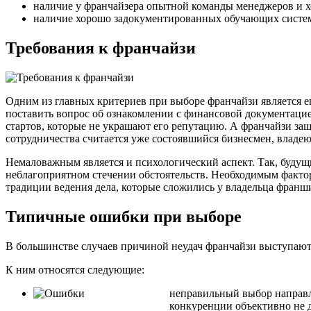
наличие у франчайзера опытной команды менеджеров и х
наличие хорошо задокументированных обучающих систем
Требования к франчайзи
Одним из главных критериев при выборе франчайзи является е
поставить вопрос об ознакомлении с финансовой документацие
стартов, которые не украшают его репутацию. А франчайзи за
сотрудничества считается уже состоявшийся бизнесмен, влад
Немаловажным является и психологический аспект. Так, буду
неблагоприятном стечении обстоятельств. Необходимым факто
традиции ведения дела, которые сложились у владельца франш
Типичные ошибки при выборе
В большинстве случаев причиной неудач франчайзи выступают
К ним относятся следующие:
неправильный выбор направл
конкуренции объективно не д