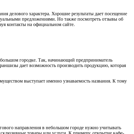
ния делового характера. Хорошие результаты дает посещение
ктуальными предложениями. Но также посмотреть отзывы об
уя контакты на официальном сайте.
небольшом городке. Так, начинающий предприниматель
франшизы дает возможность производить продукцию, которая
муществом выступает именно узнаваемость названия. К тому
ргового направления в небольшом городе нужно учитывать
ксклюзивные товары или услуги. К примеру, открытие кафе-