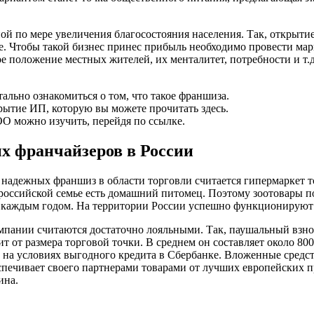
рной по мере увеличения благосостояния населения. Так, открыт
е. Чтобы такой бизнес принес прибыль необходимо провести марк
 положение местных жителей, их менталитет, потребности и т.д
ально ознакомиться о том, что такое франшиза.
крытие ИП, которую вы можете прочитать здесь.
 можно изучить, перейдя по ссылке.
х франчайзеров в России
надежных франшиз в области торговли считается гипермаркет т
 российской семье есть домашний питомец. Поэтому зоотовары 
с каждым годом. На территории России успешно функционируют 
мпании считаются достаточно лояльными. Так, паушальный взно
т от размера торговой точки. В среднем он составляет около 80
на условиях выгодного кредита в Сбербанке. Вложенные средств
печивает своего партнерами товарами от лучших европейских п
ина.