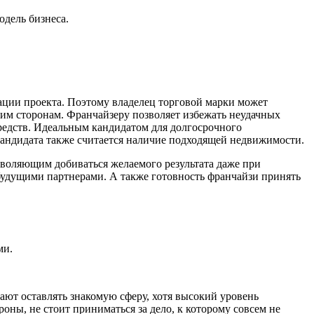
дель бизнеса.
ации проекта. Поэтому владелец торговой марки может
еим сторонам. Франчайзеру позволяет избежать неудачных
редств. Идеальным кандидатом для долгосрочного
андидата также считается наличие подходящей недвижимости.
зволяющим добиваться желаемого результата даже при
будущими партнерами. А также готовность франчайзи принять
ми.
ют оставлять знакомую сферу, хотя высокий уровень
ны, не стоит приниматься за дело, к которому совсем не