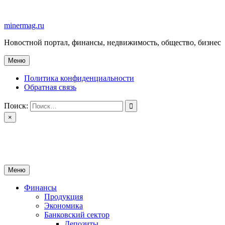
Перейти
к
minermag.ru
содержимому
Новостной портал, финансы, недвижимость, общество, бизнес
Меню
Политика конфиденциальности
Обратная связь
Поиск:
×
minermag.ru
Новостной портал, финансы, недвижимость, общество, бизнес
Меню
Финансы
Продукция
Экономика
Банковский сектор
Депозиты