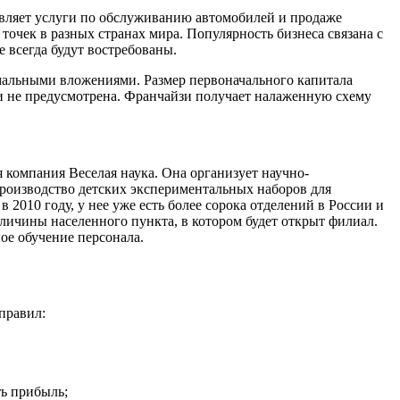
вляет услуги по обслуживанию автомобилей и продаже
точек в разных странах мира. Популярность бизнеса связана с
 всегда будут востребованы.
имальными вложениями. Размер первоначального капитала
ти не предусмотрена. Франчайзи получает налаженную схему
 компания Веселая наука. Она организует научно-
, производство детских экспериментальных наборов для
2010 году, у нее уже есть более сорока отделений в России и
личины населенного пункта, в котором будет открыт филиал.
ое обучение персонала.
правил:
ть прибыль;