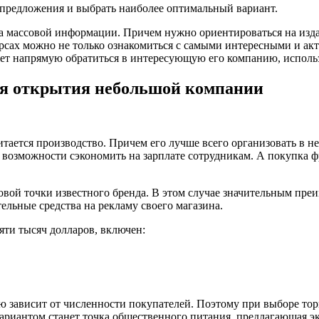
предложения и выбрать наиболее оптимальный вариант.
а массовой информации. Причем нужно ориентироваться на изда
урсах можно не только ознакомиться с самыми интересными и а
ет напрямую обратиться в интересующую его компанию, использ
ля открытия небольшой компании
итается производство. Причем его лучше всего организовать в 
и возможности сэкономить на зарплате сотрудникам. А покупка 
ой точки известного бренда. В этом случае значительным преи
ельные средства на рекламу своего магазина.
яти тысяч долларов, включен:
ую зависит от численности покупателей. Поэтому при выборе то
ариантом станет точка общественного питания, предлагающая э