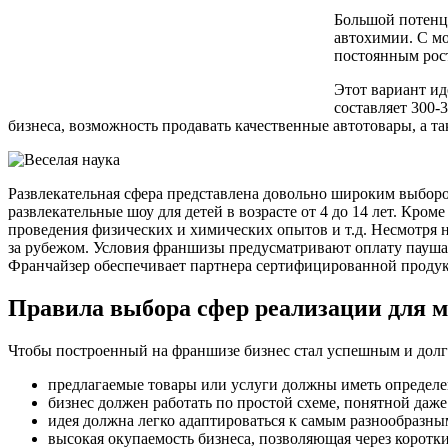
Большой потенц
автохимии. С мо
постоянным рост
Этот вариант ид
составляет 300-
бизнеса, возможность продавать качественные автотовары, а та
Развлекательная сфера представлена довольно широким выборо
развлекательные шоу для детей в возрасте от 4 до 14 лет. Кро
проведения физических и химических опытов и т.д. Несмотря на
за рубежом. Условия франшизы предусматривают оплату паушал
Франчайзер обеспечивает партнера сертифицированной продукц
Правила выбора сфер реализации для 
Чтобы построенный на франшизе бизнес стал успешным и дол
предлагаемые товары или услуги должны иметь определе
бизнес должен работать по простой схеме, понятной да
идея должна легко адаптироваться к самым разнообразн
высокая окупаемость бизнеса, позволяющая через коротк