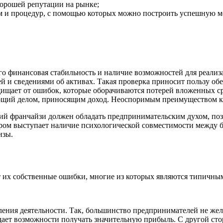
орошей репутации на рынке;
 и процедур, с помощью которых можно построить успешную мо
го финансовая стабильность и наличие возможностей для реализ
й и сведениями об активах. Такая проверка приносит пользу об
щищает от ошибок, которые оборачиваются потерей вложенных с
еющий делом, приносящим доход. Неоспоримым преимуществом к
щий франчайзи должен обладать предпринимательским духом, по
ром выступает наличие психологической совместимости между 
изы.
 их собственные ошибки, многие из которых являются типичны
ения деятельности. Так, большинство предпринимателей не жела
ает возможности получать значительную прибыль. С другой сторо