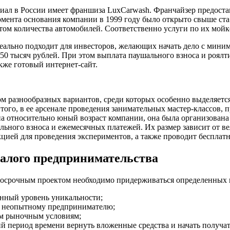
иал в России имеет франшиза LuxCarwash. Франчайзер предоста
мента основания компании в 1999 году было открыто свыше ста 
ом количества автомобилей. Соответственно услуги по их мойке
еально подходит для инвесторов, желающих начать дело с мин
350 тысяч рублей. При этом выплата паушального взноса и роял
кже готовый интернет-сайт.
м разнообразных вариантов, среди которых особенно выделяется
ме того, в ее арсенале проведения занимательных мастер-классов
 относительно юный возраст компании, она была организована в 
ьного взноса и ежемесячных платежей. Их размер зависит от ве
ией для проведения экспериментов, а также проводит бесплатн
малого предпринимательства
госрочным проектом необходимо придерживаться определенных 
нный уровень уникальности;
же неопытному предпринимателю;
ым рыночным условиям;
ий период времени вернуть вложенные средства и начать получа