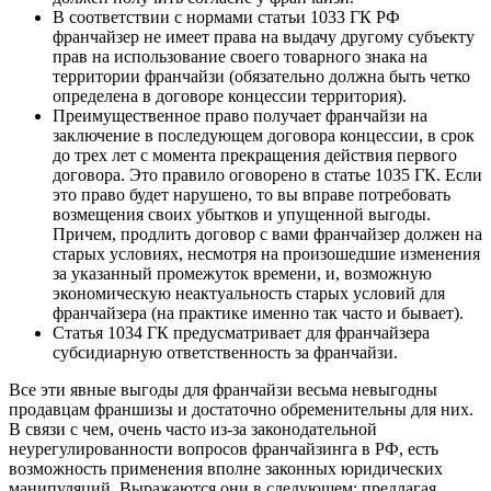
В соответствии с нормами статьи 1033 ГК РФ
франчайзер не имеет права на выдачу другому субъекту
прав на использование своего товарного знака на
территории франчайзи (обязательно должна быть четко
определена в договоре концессии территория).
Преимущественное право получает франчайзи на
заключение в последующем договора концессии, в срок
до трех лет с момента прекращения действия первого
договора. Это правило оговорено в статье 1035 ГК. Если
это право будет нарушено, то вы вправе потребовать
возмещения своих убытков и упущенной выгоды.
Причем, продлить договор с вами франчайзер должен на
старых условиях, несмотря на произошедшие изменения
за указанный промежуток времени, и, возможную
экономическую неактуальность старых условий для
франчайзера (на практике именно так часто и бывает).
Статья 1034 ГК предусматривает для франчайзера
субсидиарную ответственность за франчайзи.
Все эти явные выгоды для франчайзи весьма невыгодны
продавцам франшизы и достаточно обременительны для них.
В связи с чем, очень часто из-за законодательной
неурегулированности вопросов франчайзинга в РФ, есть
возможность применения вполне законных юридических
манипуляций. Выражаются они в следующем: предлагая