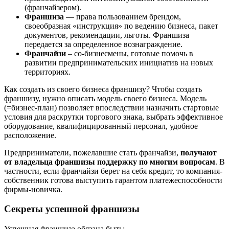
(франчайзером).
Франшиза
— права пользованием брендом,
своеобразная «инструкция» по ведению бизнеса, пакет
документов, рекомендации, льготы. Франшиза
передается за определенное вознаграждение.
Франчайзи
– со-бизнесмены, готовые помочь в
развитии предпринимательских инициатив на новых
территориях.
Как создать из своего бизнеса франшизу? Чтобы создать
франшизу, нужно описать модель своего бизнеса. Модель
(=бизнес-план) позволяет впоследствии назначить стартовые
условия для раскрутки торгового знака, выбрать эффективное
оборудование, квалифицированный персонал, удобное
расположение.
Предприниматели, пожелавшие стать франчайзи,
получают
от владельца франшизы поддержку по многим вопросам
. В
частности, если франчайзи берет на себя кредит, то компания-
собственник готова выступить гарантом платежеспособности
фирмы-новичка.
Секреты успешной франшизы
Успешная франшиза обязана быть: