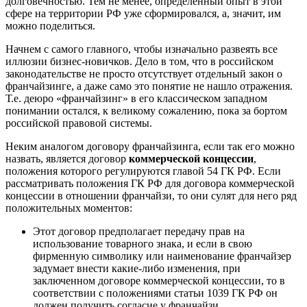
долговечностью. Тем не менее, определенный опыт в этой
сфере на территории РФ уже сформировался, а, значит, им
можно поделиться.
Начнем с самого главного, чтобы изначально развеять все
иллюзии бизнес-новичков. Дело в том, что в российском
законодательстве не просто отсутствует отдельный закон о
франчайзинге, а даже само это понятие не нашло отражения.
Т.е. деюро «франчайзинг» в его классическом западном
понимании остался, к великому сожалению, пока за бортом
российской правовой системы.
Неким аналогом договору франчайзинга, если так его можно
назвать, является договор
коммерческой концессии
,
положения которого регулируются главой 54 ГК РФ. Если
рассматривать положения ГК РФ для договора коммерческой
концессии в отношении франчайзи, то они сулят для него ряд
положительных моментов:
Этот договор предполагает передачу прав на
использование товарного знака, и если в свою
фирменную символику или наименование франчайзер
задумает внести какие-либо изменения, при
заключенном договоре коммерческой концессии, то в
соответствии с положениями статьи 1039 ГК РФ он
должен получить согласие у франчайзи.