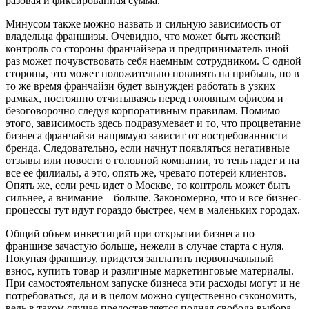
разовая и фиксированная сумма.
Минусом также можно назвать и сильную зависимость от
владельца франшизы. Очевидно, что может быть жесткий
контроль со стороны франчайзера и предприниматель иной
раз может почувствовать себя наемным сотрудником. С одной
стороны, это может положительно повлиять на прибыль, но в
то же время франчайзи будет вынужден работать в узких
рамках, постоянно отчитываясь перед головным офисом и
безоговорочно следуя корпоративным правилам. Помимо
этого, зависимость здесь подразумевает и то, что процветание
бизнеса франчайзи напрямую зависит от востребованности
бренда. Следовательно, если начнут появляться негативные
отзывы или новости о головной компании, то тень падет и на
все ее филиалы, а это, опять же, чревато потерей клиентов.
Опять же, если речь идет о Москве, то контроль может быть
сильнее, а внимание – больше. Закономерно, что и все бизнес-
процессы тут идут гораздо быстрее, чем в маленьких городах.
Общий объем инвестиций при открытии бизнеса по
франшизе зачастую больше, нежели в случае старта с нуля.
Покупая франшизу, придется заплатить первоначальный
взнос, купить товар и различные маркетинговые материалы.
При самостоятельном запуске бизнеса эти расходы могут и не
потребоваться, да и в целом можно существенно сэкономить,
ведь в таком случае предоставляется полная свобода выбора.