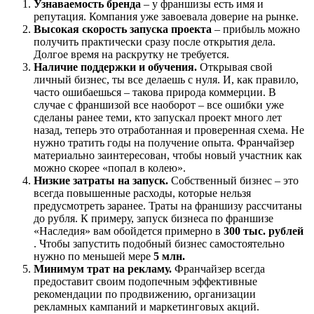
Узнаваемость бренда
– у франшизы есть имя и
репутация. Компания уже завоевала доверие на рынке.
Высокая скорость запуска проекта
– прибыль можно
получить практически сразу после открытия дела.
Долгое время на раскрутку не требуется.
Наличие поддержки и обучения.
Открывая свой
личный бизнес, ты все делаешь с нуля. И, как правило,
часто ошибаешься – такова природа коммерции. В
случае с франшизой все наоборот – все ошибки уже
сделаны ранее теми, кто запускал проект много лет
назад, теперь это отработанная и проверенная схема. Не
нужно тратить годы на получение опыта. Франчайзер
материально заинтересован, чтобы новый участник как
можно скорее «попал в колею».
Низкие затраты на запуск.
Собственный бизнес – это
всегда повышенные расходы, которые нельзя
предусмотреть заранее. Траты на франшизу рассчитаны
до рубля. К примеру, запуск бизнеса по франшизе
«Наследия» вам обойдется примерно в
300 тыс. рублей
. Чтобы запустить подобный бизнес самостоятельно
нужно по меньшей мере
5 млн.
Минимум трат на рекламу.
Франчайзер всегда
предоставит своим подопечным эффективные
рекомендации по продвижению, организации
рекламных кампаний и маркетинговых акций.