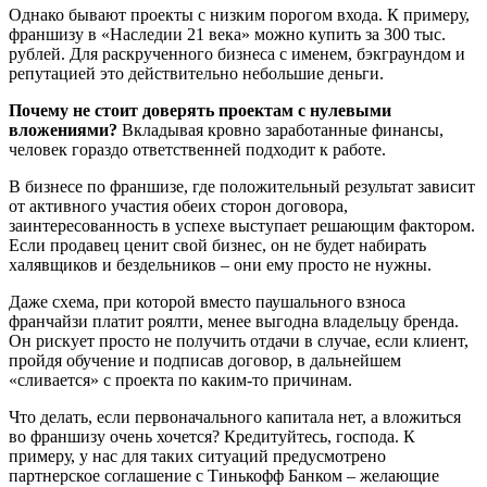
Однако бывают проекты с низким порогом входа. К примеру,
франшизу в «Наследии 21 века» можно купить за 300 тыс.
рублей. Для раскрученного бизнеса с именем, бэкграундом и
репутацией это действительно небольшие деньги.
Почему не стоит доверять проектам с нулевыми
вложениями?
Вкладывая кровно заработанные финансы,
человек гораздо ответственней подходит к работе.
В бизнесе по франшизе, где положительный результат зависит
от активного участия обеих сторон договора,
заинтересованность в успехе выступает решающим фактором.
Если продавец ценит свой бизнес, он не будет набирать
халявщиков и бездельников – они ему просто не нужны.
Даже схема, при которой вместо паушального взноса
франчайзи платит роялти, менее выгодна владельцу бренда.
Он рискует просто не получить отдачи в случае, если клиент,
пройдя обучение и подписав договор, в дальнейшем
«сливается» с проекта по каким-то причинам.
Что делать, если первоначального капитала нет, а вложиться
во франшизу очень хочется? Кредитуйтесь, господа. К
примеру, у нас для таких ситуаций предусмотрено
партнерское соглашение с Тинькофф Банком – желающие