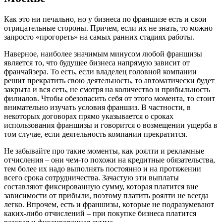
Как это ни печально, но у бизнеса по франшизе есть и свои
отрицательные стороны. Причем, если их не знать, то можно
запросто «прогореть» на самых ранних стадиях работы.
Наверное, наиболее значимым минусом любой франшизы
является то, что будущее бизнеса напрямую зависит от
франчайзера. То есть, если владелец головной компании
решит прекратить свою деятельность, то автоматически будет
закрыта и вся сеть, не смотря на количество и прибыльность
филиалов. Чтобы обезопасить себя от этого момента, то стоит
внимательно изучать условия франшиз. В частности, в
некоторых договорах прямо указывается о сроках
использования франшизы и говорится о возмещении ущерба в
том случае, если деятельность компании прекратится.
Не забывайте про такие моменты, как роялти и рекламные
отчисления – они чем-то похожи на кредитные обязательства,
тем более их надо выполнять постоянно и на протяжении
всего срока сотрудничества. Зачастую эти выплаты
составляют фиксированную сумму, которая платится вне
зависимости от прибыли, поэтому платить роялти не всегда
легко. Впрочем, есть и франшизы, которые не подразумевают
каких-либо отчислений – при покупке бизнеса платится