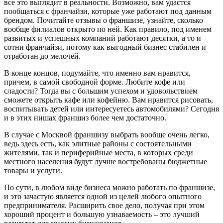
все это выглядит в реальности. Возможно, вам удастся
пообщаться с франчайзи, которые уже работают под данным
брендом. Почитайте отзывы о франшизе, узнайте, сколько
вообще филиалов открыто по ней. Как правило, под именем
развитых и успешных компаний работают десятки, а то и
сотни франчайзи, потому как выгодный бизнес стабилен и
отработан до мелочей.
В конце концов, подумайте, что именно вам нравится,
причем, в самой свободной форме. Любите кофе или
сладости? Тогда вы с большим успехом и удовольствием
сможете открыть кафе или кофейню. Вам нравится рисовать,
воспитывать детей или интересуетесь автомобилями? Сегодня
и в этих нишах франшиз более чем достаточно.
В случае с Москвой франшизу выбрать вообще очень легко,
ведь здесь есть, как элитные районы с состоятельными
жителями, так и периферийные места, в которых среди
местного населения будут лучше востребованы бюджетные
товары и услуги.
По сути, в любом виде бизнеса можно работать по франшизе,
и это зачастую является одной из целей любого опытного
предпринимателя. Расширить свое дело, получая при этом
хороший процент и большую узнаваемость – это лучший