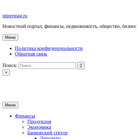
Перейти
к
minermag.ru
содержимому
Новостной портал, финансы, недвижимость, общество, бизнес
Меню
Политика конфиденциальности
Обратная связь
Поиск:
×
minermag.ru
Новостной портал, финансы, недвижимость, общество, бизнес
Меню
Финансы
Продукция
Экономика
Банковский сектор
Депозиты