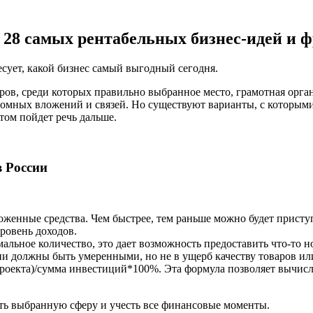
 28 самых рентабельных бизнес-идей и 
сует, какой бизнес самый выгодный сегодня.
ов, среди которых правильно выбранное место, грамотная органи
ромных вложений и связей. Но существуют варианты, с которы
том пойдет речь дальше.
 России
ложенные средства. Чем быстрее, тем раньше можно будет присту
ровень доходов.
альное количество, это дает возможность предоставить что-то н
ни должны быть умеренными, но не в ущерб качеству товаров или
 проекта)/сумма инвестиций*100%. Эта формула позволяет вычисл
ть выбранную сферу и учесть все финансовые моменты.