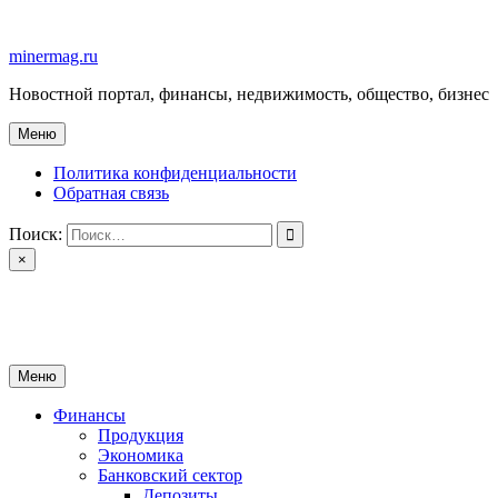
Перейти
к
minermag.ru
содержимому
Новостной портал, финансы, недвижимость, общество, бизнес
Меню
Политика конфиденциальности
Обратная связь
Поиск:
×
minermag.ru
Новостной портал, финансы, недвижимость, общество, бизнес
Меню
Финансы
Продукция
Экономика
Банковский сектор
Депозиты