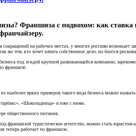
изы? Франшиза с подвохом: как ставка 
франчайзеру.
м сокращений на рабочих местах, у многих россиян возникает зак
ак же тем, кто хочет начать собственное дело, но боится рискова
 бизнеса под эгидой крупной развивающейся компании, зареком
по франшизе.
из наиболее ярких примеров такого вида бизнеса можно назвать
Старбакс», «Шоколадница» и иже с ними.
фере общественного питания.
под франшизой туристическое агентство, можно стать юристом-
в теперь работает по франшизе.