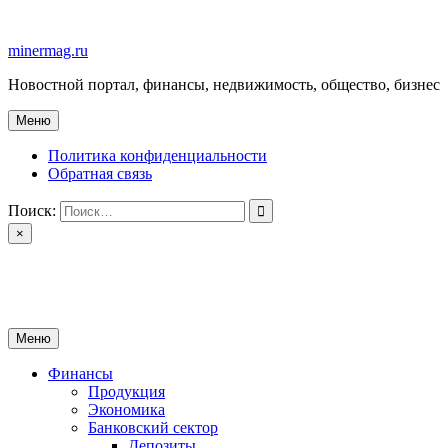
Перейти
к
minermag.ru
содержимому
Новостной портал, финансы, недвижимость, общество, бизнес
Меню
Политика конфиденциальности
Обратная связь
Поиск:
×
minermag.ru
Новостной портал, финансы, недвижимость, общество, бизнес
Меню
Финансы
Продукция
Экономика
Банковский сектор
Депозиты