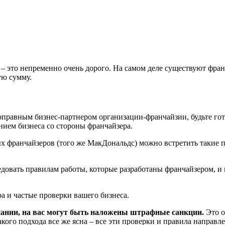
 – это непременно очень дорого. На самом деле существуют фр
ую сумму.
ноправным бизнес-партнером организации-франчайзии, будьте гот
нием бизнеса со стороны франчайзера.
х франчайзеров (того же МакДональдс) можно встретить такие п
едовать правилам работы, которые разработаны франчайзером, 
а и частые проверки вашего бизнеса.
ании, на вас могут быть наложены штрафные санкции.
Это о
кого подхода все же ясна – все эти проверки и правила направле