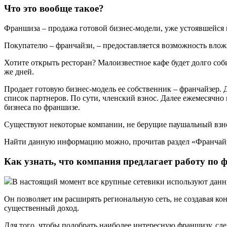
Что это вообще такое?
Франшиза
–
продажа готовой бизнес-модели, уже устоявшейся 
Покупателю – франчайзи, – предоставляется возможность вложи
Хотите открыть ресторан? Малоизвестное кафе будет долго соб
же дней.
Продает готовую бизнес-модель ее собственник – франчайзер
.
Д
список партнеров. По сути, членский взнос. Далее ежемесячно
бизнеса по франшизе.
Существуют некоторые компании, не берущие паушальный взнос
Найти данную информацию можно, прочитав раздел «Франчайзи
Как узнать, что компания предлагает работу по 
В настоящий момент все крупные сетевики используют данн
Он позволяет им расширять региональную сеть, не создавая ко
существенный доход.
Для того, чтобы подобрать наиболее интересную франшизу, сл