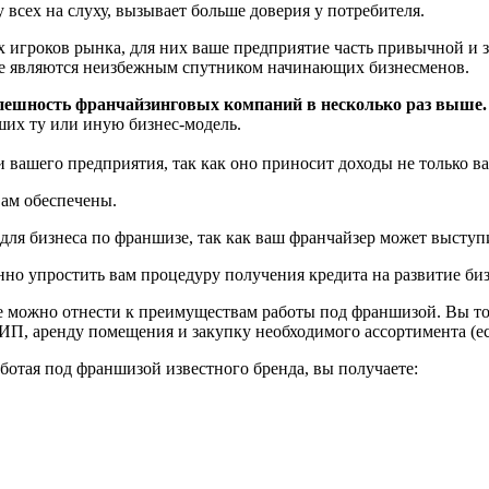
 всех на слуху, вызывает больше доверия у потребителя.
игроков рынка, для них ваше предприятие часть привычной и зн
рые являются неизбежным спутником начинающих бизнесменов.
пешность франчайзинговых компаний в несколько раз выше.
ших ту или иную бизнес-модель.
 вашего предприятия, так как оно приносит доходы не только вам
вам обеспечены.
для бизнеса по франшизе, так как ваш франчайзер может выступ
нно упростить вам процедуру получения кредита на развитие би
е можно отнести к преимуществам работы под франшизой. Вы точ
ИП, аренду помещения и закупку необходимого ассортимента (ес
ботая под франшизой известного бренда, вы получаете: