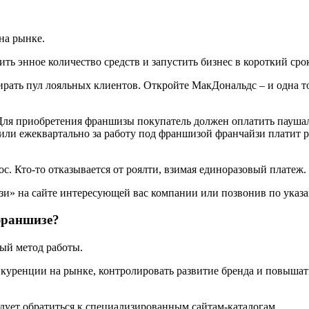
на рынке.
ть энное количество средств и запустить бизнес в короткий сро
ирать пул лояльных клиентов. Откройте МакДональдс – и одна то
ля приобретения франшизы покупатель должен оплатить паушал
 или ежеквартально за работу под франшизой франчайзи платит р
. Кто-то отказывается от роялти, взимая единоразовый платеж.
» на сайте интересующей вас компании или позвонив по указа
франшизе?
ый метод работы.
нкуренции на рынке, контролировать развитие бренда и повышат
едует обратиться к специализированным сайтам-каталогам.