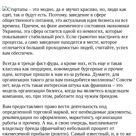
Стартапы – это модно, да и звучит красиво, но, люди как
едят, так и будут есть. Поэтому, заведение в сфере
общественного питания, это актуальная идея бизнеса на все
времена. Причем, на фоне анемичного состояния экономики
Украины, эта сфера остается одной из немногих, которые
показывают стабильный рост. Если грамотно выстроить все
процессы, а само заведение находится в месте, которое
отличается большой проходимостью людей, считайте, успех
вам обеспечен.
Всегда в тренде фаст-фуды, а кроме них, есть еще и такая
классика как пиццерии, новомодные бургерные и прочие
идеи, которые пришли к нам из-за рубежа. Думаете, для
организации такого дела вам понадобятся миллионы? Совсем
нет, ведь есть такая интересная штука как франшиза – это
модель организации бизнеса, когда вы являетесь владельцем
компании, но, при этом, работаете под чужим брендом.
Вам предоставляют право вести деятельность под
определенной торговой маркой, все необходимые документы,
рекомендации по оформлению, маркетингу, организации
работы и прочему. А вы, в свою очередь, выплачиваете
владельцу бренда (франчайзи) небольшой процент от
ежемесячной прибыли (роялти). Самый известный, и, в то же