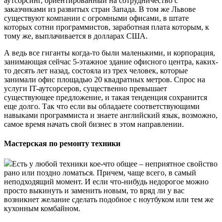
аутсорсинг, ориентированный на сотрудничество с
заказчиками из развитых стран Запада. В том же Львове
существуют компании с огромными офисами, в штате
которых сотни программистов, заработная плата которым, к
тому же, выплачивается в долларах США.
А ведь все гиганты когда-то были маленькими, и корпорация,
занимающая сейчас 5-этажное здание офисного центра, каких-
то десять лет назад, состояла из трех человек, которые
занимали офис площадью 20 квадратных метров. Спрос на
услуги IT-аутсорсеров, существенно превышает
существующее предложение, и такая тенденция сохранится
еще долго. Так что если вы обладаете соответствующими
навыками программиста и знаете английский язык, возможно,
самое время начать свой бизнес в этом направлении.
Мастерская по ремонту техники
Есть у любой техники кое-что общее – неприятное свойство
рано или поздно ломаться. Причем, чаще всего, в самый
неподходящий момент. И если что-нибудь недорогое можно
просто выкинуть и заменить новым, то вряд ли у вас
возникнет желание сделать подобное с ноутбуком или тем же
кухонным комбайном.