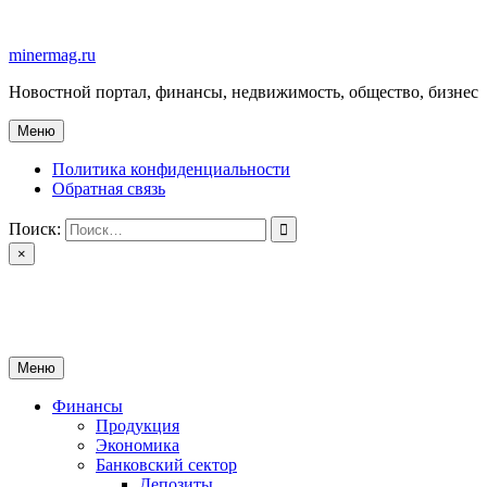
Перейти
к
minermag.ru
содержимому
Новостной портал, финансы, недвижимость, общество, бизнес
Меню
Политика конфиденциальности
Обратная связь
Поиск:
×
minermag.ru
Новостной портал, финансы, недвижимость, общество, бизнес
Меню
Финансы
Продукция
Экономика
Банковский сектор
Депозиты