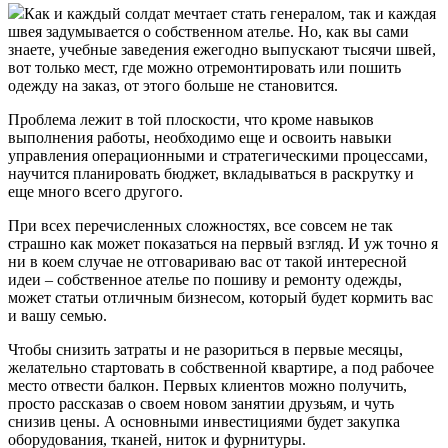
Как и каждый солдат мечтает стать генералом, так и каждая
швея задумывается о собственном ателье. Но, как вы сами
знаете, учебные заведения ежегодно выпускают тысячи швей,
вот только мест, где можно отремонтировать или пошить
одежду на заказ, от этого больше не становится.
Проблема лежит в той плоскости, что кроме навыков
выполнения работы, необходимо еще и освоить навыки
управления операционными и стратегическими процессами,
научится планировать бюджет, вкладываться в раскрутку и
еще много всего другого.
При всех перечисленных сложностях, все совсем не так
страшно как может показаться на первый взгляд. И уж точно я
ни в коем случае не отговариваю вас от такой интересной
идеи – собственное ателье по пошиву и ремонту одежды,
может статьи отличным бизнесом, который будет кормить вас
и вашу семью.
Чтобы снизить затраты и не разориться в первые месяцы,
желательно стартовать в собственной квартире, а под рабочее
место отвести балкон. Первых клиентов можно получить,
просто рассказав о своем новом занятии друзьям, и чуть
снизив цены. А основными инвестициями будет закупка
оборудования, тканей, ниток и фурнитуры.