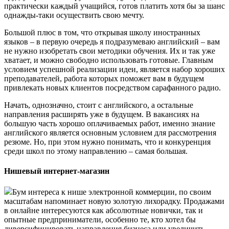
практически каждый учащийся, готов платить хотя бы за шанс
однажды-таки осуществить свою мечту.
Большой плюс в том, что открывая школу иностранных
языков – в первую очередь я подразумеваю английский – вам
не нужно изобретать свои методики обучения. Их и так уже
хватает, и можно свободно использовать готовые. Главным
условием успешной реализации идеи, является набор хороших
преподавателей, работа которых поможет вам в будущем
привлекать новых клиентов посредством сарафанного радио.
Начать, однозначно, стоит с английского, а остальные
направления расширять уже в будущем. В вакансиях на
большую часть хорошо оплачиваемых работ, именно знание
английского является основным условием для рассмотрения
резюме. Но, при этом нужно понимать, что и конкуренция
среди школ по этому направлению – самая большая.
Нишевый интернет-магазин
Бум интереса к нише электронной коммерции, по своим
масштабам напоминает новую золотую лихорадку. Продажами
в онлайне интересуются как абсолютные новички, так и
опытные предприниматели, особенно те, кто хотел бы
диверсифицировать направления бизнеса или увеличить