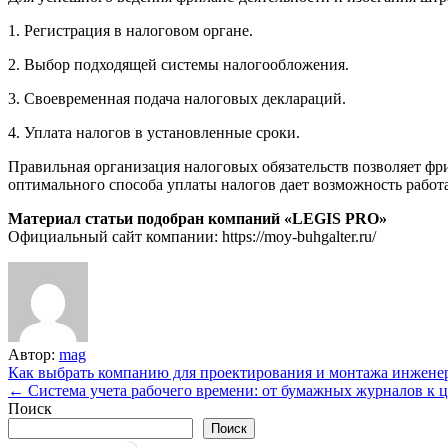
1. Регистрация в налоговом органе.
2. Выбор подходящей системы налогообложения.
3. Своевременная подача налоговых деклараций.
4. Уплата налогов в установленные сроки.
Правильная организация налоговых обязательств позволяет фри
оптимального способа уплаты налогов дает возможность работ
Материал статьи подобран компаний «LEGIS PRO»
Официальный сайт компании: https://moy-buhgalter.ru/
Автор:
mag
Навигация
Как выбрать компанию для проектирования и монтажа инжен
← Система учета рабочего времени: от бумажных журналов к
по
Поиск
записям
Поиск