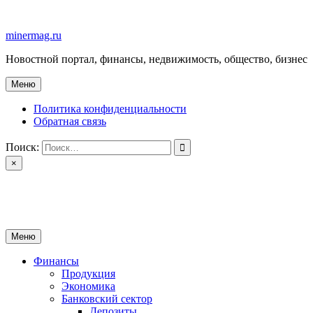
Перейти
к
minermag.ru
содержимому
Новостной портал, финансы, недвижимость, общество, бизнес
Меню
Политика конфиденциальности
Обратная связь
Поиск:
×
minermag.ru
Новостной портал, финансы, недвижимость, общество, бизнес
Меню
Финансы
Продукция
Экономика
Банковский сектор
Депозиты