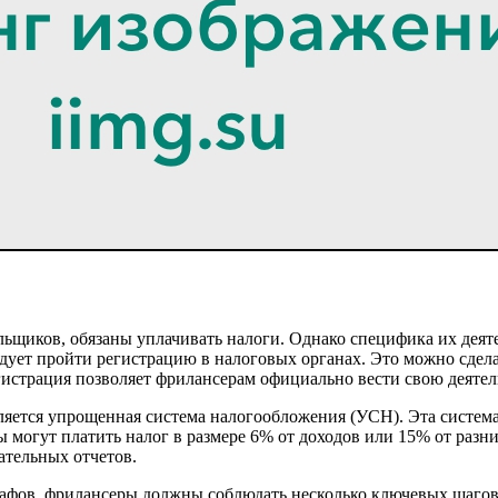
льщиков, обязаны уплачивать налоги. Однако специфика их деят
дует пройти регистрацию в налоговых органах. Это можно сдела
страция позволяет фрилансерам официально вести свою деятель
яется упрощенная система налогообложения (УСН). Эта система 
 могут платить налог в размере 6% от доходов или 15% от разн
ательных отчетов.
рафов, фрилансеры должны соблюдать несколько ключевых шагов