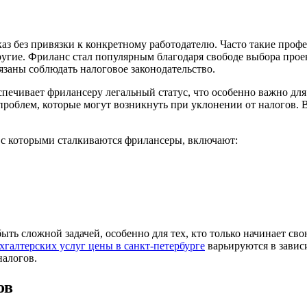
аз без привязки к конкретному работодателю. Часто такие профе
угие. Фриланс стал популярным благодаря свободе выбора проек
язаны соблюдать налоговое законодательство.
спечивает фрилансеру легальный статус, что особенно важно дл
проблем, которые могут возникнуть при уклонении от налогов. 
с которыми сталкиваются фрилансеры, включают:
ь сложной задачей, особенно для тех, кто только начинает свою
хгалтерских услуг цены в санкт-петербурге
варьируются в завис
налогов.
ов