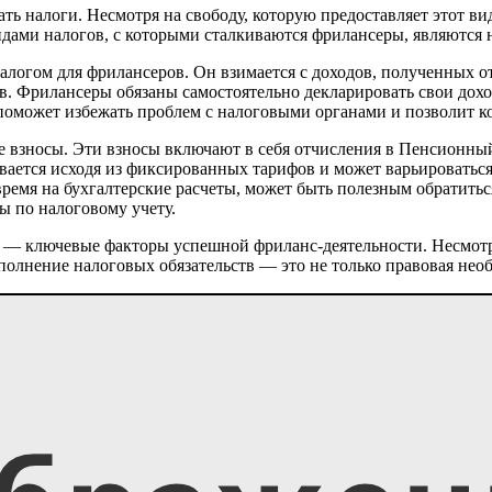
ь налоги. Несмотря на свободу, которую предоставляет этот вид
ми налогов, с которыми сталкиваются фрилансеры, являются н
логом для фрилансеров. Он взимается с доходов, полученных о
ов. Фрилансеры обязаны самостоятельно декларировать свои дох
 поможет избежать проблем с налоговыми органами и позволит 
 взносы. Эти взносы включают в себя отчисления в Пенсионный
ается исходя из фиксированных тарифов и может варьироваться в
время на бухгалтерские расчеты, может быть полезным обратитьс
ты по налоговому учету.
 — ключевые факторы успешной фриланс-деятельности. Несмотря 
нение налоговых обязательств — это не только правовая необх