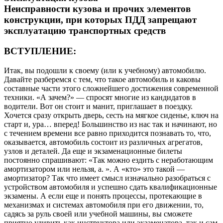
Неисправности кузова и прочих элементов
конструкции, при которых ПДД запрещают
эксплуатацию транспортных средств
ВСТУПЛЕНИЕ:
Итак, вы подошли к своему (или к учебному) автомобилю.
Давайте разберемся с тем, что такое автомобиль и каковы
составные части этого сложнейшего достижения современной
техники. «А зачем?» — спросят многие из кандидатов в
водители. Вот он стоит и манит, приглашает в поездку.
Хочется сразу открыть дверь, сесть на мягкое сиденье, ключ на
старт и, ура… вперед! Большинство из нас так и начинают, но
с течением времени все равно приходится познавать то, что,
оказывается, автомобиль состоит из различных агрегатов,
узлов и деталей. Да еще и экзаменационные билеты
постоянно спрашивают: «Так можно ездить с неработающим
амортизатором или нельзя, а. ». А «кто» это такой —
амортизатор? Так что имеет смысл изначально разобраться с
устройством автомобиля и успешно сдать квалификационные
экзамены. А если еще и понять процессы, протекающие в
механизмах и системах автомобиля при его движении, то,
садясь за руль своей или учебной машины, вы сможете
приятно удивить как инструктора или экзаменатора, так и сам