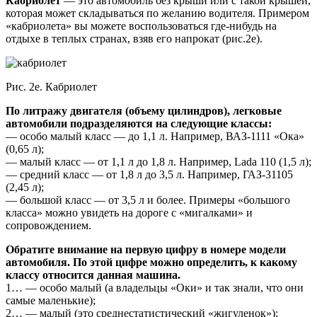
Кабриолет
— это автомобиль без крыши или с такой крышей,
которая может складываться по желанию водителя. Примером
«кабриолета» вы можете воспользоваться где-нибудь на
отдыхе в теплых странах, взяв его напрокат (рис.2е).
Рис. 2е. Кабриолет
По литражу двигателя (объему цилиндров), легковые
автомобили подразделяются на следующие классы:
— особо малый класс — до 1,1 л. Например, ВАЗ-1111 «Ока»
(0,65 л);
— малый класс — от 1,1 л до 1,8 л. Например, Lada 110 (1,5 л);
— средний класс — от 1,8 л до 3,5 л. Например, ГАЗ-31105
(2,45 л);
— большой класс — от 3,5 л и более. Примеры «большого
класса» можно увидеть на дороге с «мигалками» и
сопровождением.
Обратите внимание на первую цифру в номере модели
автомобиля. По этой цифре можно определить, к какому
классу относится данная машина.
1… — особо малый (а владельцы «Оки» и так знали, что они
самые маленькие);
2… — малый (это среднестатистический «жигуленок»);