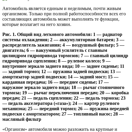
Автомобиль является единым и неделимым, почти живым
организмом. Только при полной работоспособности всех его
составляющих автомобиль может выполнять те функции,
которые возлагает на него хозяин.
Рис. 1. Общий вид легкового автомобиля: 1 — радиатор
системы охлаждения; 2 — аккумуляторная батарея; 3 —
распределитель зажигания; 4 — воздушный фильтр; 5 —
двигатель; 6 — вакуумный усилитель с главным
цилиндром гидропривода тормозов; 7 — главный цилиндр
гидропривода сцепления; 8 — рулевое колесо; 9 —
внутреннее зеркало заднего вида; 10 — заднее сиденье; 11
— задний тормоз; 12 — пружина задней подвески; 13 —
амортизатор задней подвески; 14 — задний мост; 15 —
карданная передача; 16 — переднее сиденье; 17 —
наружное зеркало заднего вида; 18 — рычаг стояночного
тормоза; 19 — рычаг переключения передач; 20 — коробка
передач; 21 — педаль сцепления; 22 — педаль тормоза; 23
— педаль акселератора («газа»); 24 — картер рулевого
механизма; 25 — передний тормоз; 26 — пружина передней
подвески с амортизатором; 27 — топливный насос; 28 —
масляный фильтр
«Организм» автомобиля можно разложить на крупные и