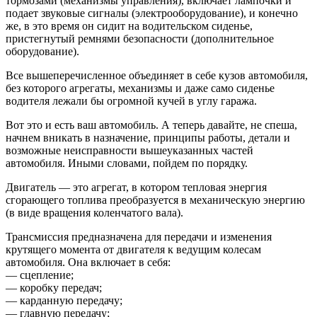
тормозами (механизмы управления), включает лампочки и
подает звуковые сигналы (электрооборудование), и конечно
же, в это время он сидит на водительском сиденье,
пристегнутый ремнями безопасности (дополнительное
оборудование).
Все вышеперечисленное объединяет в себе кузов автомобиля,
без которого агрегаты, механизмы и даже само сиденье
водителя лежали бы огромной кучей в углу гаража.
Вот это и есть ваш автомобиль. А теперь давайте, не спеша,
начнем вникать в назначение, принципы работы, детали и
возможные неисправности вышеуказанных частей
автомобиля. Иными словами, пойдем по порядку.
Двигатель — это агрегат, в котором тепловая энергия
сгорающего топлива преобразуется в механическую энергию
(в виде вращения коленчатого вала).
Трансмиссия предназначена для передачи и изменения
крутящего момента от двигателя к ведущим колесам
автомобиля. Она включает в себя:
— сцепление;
— коробку передач;
— карданную передачу;
— главную передачу;