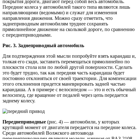
покрытия дороги, двигают перед собой весь автомобиль.
Передние колеса у автомобилей такого типа являются лишь
направляющими (ведомыми) и служат для изменения
направления движения. Можно сразу отметить, что
заднеприводным автомобилям труднее сохранять
прямолинейное движение на скользкой дороге, по сравнению
с переднеприводными.
Рис. 3. Заднеприводный автомобиль
Для подтверждения этой мысли попробуйте взять карандаш и,
толкая его сзади, заставить перемещаться прямолинейно по
плоскости стола или по любой другой поверхности. Сделать
это будет трудно, так как передняя часть карандаша будет
постоянно отклоняться от своей траектории. Для компенсации
этого отклонения придется маневрировать задней частью
карандаша. А в примере с велосипедом — это и есть обычный
велосипед, где вращение от педалей через цепь передается
заднему колесу.
Переднеприводные
(рис. 4) — автомобили, у которых
крутящий момент от двигателя передается на передние колеса.
Среди автомобилей Волжского автозавода
переднеприводными являются модели, начиная от ВАЗ-2108.