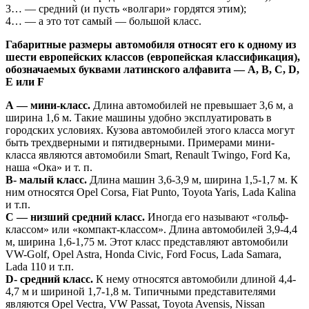
3… — средний (и пусть «волгари» гордятся этим);
4… — а это тот самый — большой класс.
Габаритные размеры автомобиля относят его к одному из
шести европейских классов (европейская классификация),
обозначаемых буквами латинского алфавита — А, В, С, D,
E или F
А — мини-класс.
Длина автомобилей не превышает 3,6 м, а
ширина 1,6 м. Такие машины удобно эксплуатировать в
городских условиях. Кузова автомобилей этого класса могут
быть трехдверными и пятидверными. Примерами мини-
класса являются автомобили Smart, Renault Twingo, Ford Ka,
наша «Ока» и т. п.
В- малый класс.
Длина машин 3,6-3,9 м, ширина 1,5-1,7 м. К
ним относятся Opel Corsa, Fiat Punto, Toyota Yaris, Lada Kalina
и т.п.
C — низший средний класс.
Иногда его называют «гольф-
классом» или «компакт-классом». Длина автомобилей 3,9-4,4
м, ширина 1,6-1,75 м. Этот класс представляют автомобили
VW-Golf, Opel Astra, Honda Civic, Ford Focus, Lada Samara,
Lada 110 и т.п.
D- средний класс.
К нему относятся автомобили длиной 4,4-
4,7 м и шириной 1,7-1,8 м. Типичными представителями
являются Opel Vectra, VW Passat, Toyota Avensis, Nissan