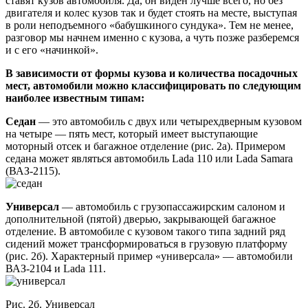
ставят кузов автомобиля. Да, он виден лучше всего, но без
двигателя и колес кузов так и будет стоять на месте, выступая
в роли неподъемного «бабушкиного сундука». Тем не менее,
разговор мы начнем именно с кузова, а чуть позже разберемся
и с его «начинкой».
В зависимости от формы кузова и количества посадочных
мест, автомобили можно классифицировать по следующим
наиболее известным типам:
Седан
— это автомобиль с двух или четырехдверным кузовом
на четыре — пять мест, который имеет выступающие
моторный отсек и багажное отделение (рис. 2а). Примером
седана может являться автомобиль Lada 110 или Lada Samara
(ВАЗ-2115).
Универсал
— автомобиль с грузопассажирским салоном и
дополнительной (пятой) дверью, закрывающей багажное
отделение. В автомобиле с кузовом такого типа задний ряд
сидений может трансформироваться в грузовую платформу
(рис. 2б). Характерный пример «универсала» — автомобили
ВАЗ-2104 и Lada 111.
Рис. 2б. Универсал