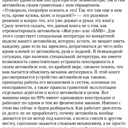
автомобиль своим грамотным с ним обращением.
«Уговорили, попробую освоить и это! Так что там еще в нем
есть, кроме кузова, колес и педалей?» — это разумное
решение и вопрос тех, кто уже держит в руках эту книгу.
Сразу хочется сказать, что данная книга не о том, как
отремонтировать автомобиль «Жигули» или «БМВ». Для
этого существует специальная литература по конкретной
модели вашего автомобиля, которую, кстати, не мешает иметь
каждому, даже если вы зареклись дотрагиваться до чего-либо
кроме ключей от автомобиля, руля и педалей. В безвыходной
ситуации, при наличии специальной литературы, вы имеете
возможность самостоятельно устранить неисправность в
своем автомобиле или, по крайней мере, сможете понять, что
вам пытается объяснить механик автосервиса. В этой книге
рассматривается устройство автомобиля как таковое,
принципы работы его механизмов и систем, основные их
неисправности, а также правила грамотной эксплуатации
отдельных агрегатов и всего автомобиля в целом. Все
машины мира на 99% имеют одинаковую конструкцию и
работают по одним и тем же физическим законам. Именно с
этим мы сейчас и будем разбираться. Как работает двигатель
(и долго ли он проработает), почему автомобиль вообще
движется (если мотор под капотом, а колеса совсем в другом
месте), сцепление окажется сложным механизмом, а не просто