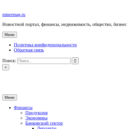
Перейти
к
minermag.ru
содержимому
Новостной портал, финансы, недвижимость, общество, бизнес
Меню
Политика конфиденциальности
Обратная связь
Поиск:
×
minermag.ru
Новостной портал, финансы, недвижимость, общество, бизнес
Меню
Финансы
Продукция
Экономика
Банковский сектор
Депозиты