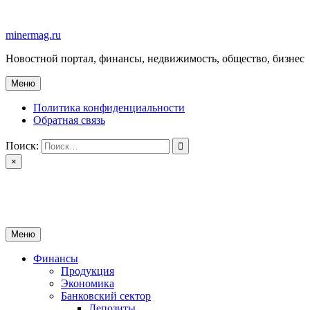
Перейти
к
minermag.ru
содержимому
Новостной портал, финансы, недвижимость, общество, бизнес
Меню
Политика конфиденциальности
Обратная связь
Поиск:
×
minermag.ru
Новостной портал, финансы, недвижимость, общество, бизнес
Меню
Финансы
Продукция
Экономика
Банковский сектор
Депозиты