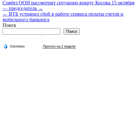
Навигация
Совбез ООН рассмотрит ситуацию вокруг Косова 15 октября
— председатель →
по
← ВТБ устранил сбой в работе сервиса оплаты счетов и
записям
мобильного банкинга
Поиск
Поиск