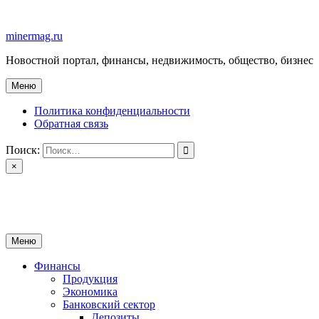
Перейти
к
minermag.ru
содержимому
Новостной портал, финансы, недвижимость, общество, бизнес
Меню
Политика конфиденциальности
Обратная связь
Поиск:
×
minermag.ru
Новостной портал, финансы, недвижимость, общество, бизнес
Меню
Финансы
Продукция
Экономика
Банковский сектор
Депозиты