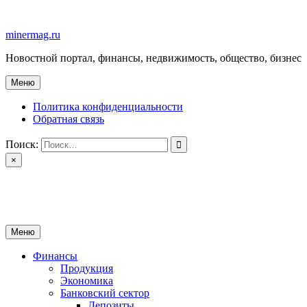
Перейти
к
minermag.ru
содержимому
Новостной портал, финансы, недвижимость, общество, бизнес
Меню
Политика конфиденциальности
Обратная связь
Поиск:
×
minermag.ru
Новостной портал, финансы, недвижимость, общество, бизнес
Меню
Финансы
Продукция
Экономика
Банковский сектор
Депозиты