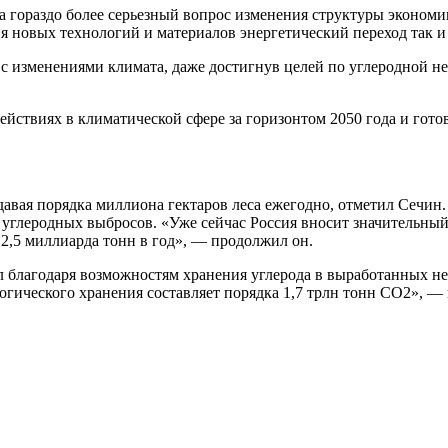
а гораздо более серьезный вопрос изменения структуры экономи
я новых технологий и материалов энергетический переход так и
я с изменениями климата, даже достигнув целей по углеродной н
ействиях в климатической сфере за горизонтом 2050 года и гот
давая порядка миллиона гектаров леса ежегодно, отметил Сечин.
леродных выбросов. «Уже сейчас Россия вносит значительный вк
 2,5 миллиарда тонн в год», — продолжил он.
 благодаря возможностям хранения углерода в выработанных не
огического хранения составляет порядка 1,7 трлн тонн CO2», —