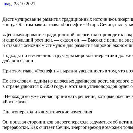
mag
28.10.2021
Дестимулирование развития традиционных источников энергии 
концу. Об этом заявил глава «Роснефти» Игорь Сечин, выступ
«Дестимулирование традиционной энергетики приводит к сокр
и еще больший рост цен, — сказал он. — Высокие цены на энер
и ставшая основным стимулом для развития мировой экономики
Подходы по изменению структуры мировой энергетики должны
добавил Сечин.
При этом глава «Роснефти» выразил уверенность в том, что в
По его словам, одним из ключевых драйверов роста мирового 
в стране удвоится к 2050 году, и этот вид углеводородов будет
«Необходимо уже сейчас принимать решения, которые обеспечат
«Роснефти».
Энергопереход и климатические изменения
Он призвал сторонников энерегоперехода задуматься об истин
переработки. Как считает Сечин, энергопереход возможен толь