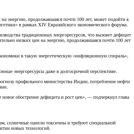
 на энергию, продолжавшаяся почти 100 лет, может подойти к
ергетики» в рамках ХIV Евразийского экономического форума.
зводства традиционных энергоресурсов, что вызовет дефицит
сительно низких цен на энергию, продолжавшаяся почти 100 лет
экономики в такую энергетическую «инфляционную спираль»,
ионные энергоресурсы даже в долгосрочной перспективе.
прогнозу профильного министерства Индии, потребление нефти
чин.
 новое обострение дефицита и рост цен», — подчеркнул глава
вам, солнечные панели токсичны и требуют специальной
витии новых технологий.