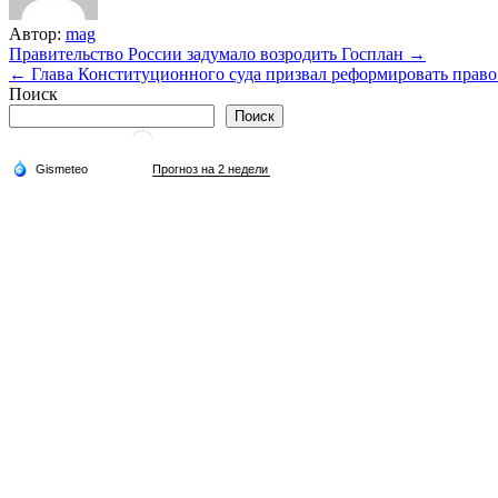
Автор:
mag
Навигация
Правительство России задумало возродить Госплан →
← Глава Конституционного суда призвал реформировать право
по
Поиск
записям
Поиск