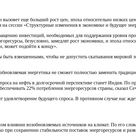
вызовет еще больший рост цен, эпоха относительно низких цен
ая на сессии «Структурные изменения в экономике и будущее эн
ащению инвестиций, необходимых для поддержания уровня прои
горесурсы, безусловно, замедлят рост экономики, и эпоха отно
, может подойти к концу».
 быть взвешенными, чтобы не допустить скатывания мировой 
озобновляемая энергетика не сможет полностью заменить традиц
спроса на нефть в долгосрочной перспективе станет Индия. По 
 обеспечивать 22% потребления энергоресурсов страны, сказал Се
 удовлетворение будущего спроса. В противном случае нас ждет
ном влиянии возобновляемых источников на климат. По его сло
ко при сохранении стабильности поставок энергоресурсов и раз