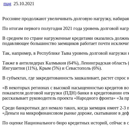
mag
25.10.2021
Россияне продолжают увеличивать долговую нагрузку, набирая 
По итогам первого полугодия 2021 года уровень долговой наг
В среднем по стране нагруженные кредитами оказались должны
подавляющее большинство заемщиков работает почти исключите
Так, например, в Республике Тыва уровень долговой нагрузки
Также в антилидерах Калмыкия (64%), Ленинградская область 
Ингушетия (11%), Крым (5%) и Севастополь (6%).
В субъектах, где закредитованность зашкаливает, растет спр
«В некоторых регионах с высокой насыщенностью кредитов всех
показателя долговой нагрузки (ПДН) банки в кредитовании от
рассказывает руководитель проекта «Народного фронта» «За п
Среди банкротных дел немало таких, когда заемщик имеет 2-3
«Деньги на микрофинансовом рынке дороже, скатывание в деф
По оценке Национального бюро кредитных историй, сейчас в ср