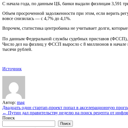
С начала года, по данным ЦБ, банки выдали физлицам 3,591 тр
Объем просроченной задолженности при этом, если верить регу
вовсе снизилась — с 4,7% до 4,1%.
Впрочем, статистика центробанка не учитывает долги, которые 
По данным Федеральной службы судебных приставов (ФССП), н
Число дел на физлиц у ФССП выросло с 8 миллионов в начале г
тысячи рублей.
Источник
Автор:
mag
Навигация
Двадцать один стартап-проект попал в акселерационную прог
← Путин дал правительству неделю на поиск рецепта от инфл
по
Поиск
записям
Поиск