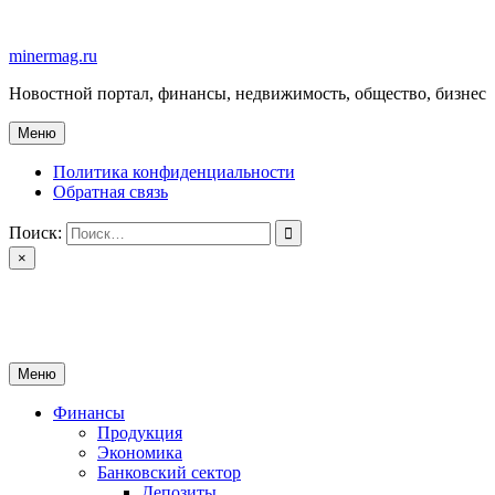
Перейти
к
minermag.ru
содержимому
Новостной портал, финансы, недвижимость, общество, бизнес
Меню
Политика конфиденциальности
Обратная связь
Поиск:
×
minermag.ru
Новостной портал, финансы, недвижимость, общество, бизнес
Меню
Финансы
Продукция
Экономика
Банковский сектор
Депозиты