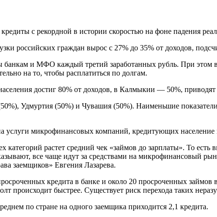
кредиты с рекордной в истории скоростью на фоне падения реал
рузки российских граждан вырос с 27% до 35% от доходов, подс
 банкам и МФО каждый третий заработанных рубль. При этом в 
льно на то, чтобы расплатиться по долгам.
 населения достиг 80% от доходов, в Калмыкии — 50%, приводя
(50%), Удмуртия (50%) и Чувашия (50%). Наименьшие показатели
ос на услуги микрофинансовых компаний, кредитующих население
 категорий растет средний чек «займов до зарплаты». То есть в
казывают, все чаще идут за средствами на микрофинансовый рын
рава заемщиков» Евгения Лазарева.
 просроченных кредита в банке и около 20 просроченных займов
олт происходит быстрее. Существует риск перехода таких нера
еднем по стране на одного заемщика приходится 2,1 кредита.