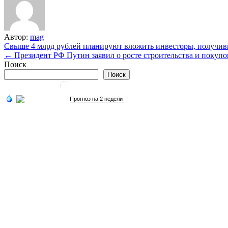
Автор:
mag
Навигация
Свыше 4 млрд рублей планируют вложить инвесторы, получив
← Президент РФ Путин заявил о росте строительства и покупо
по
Поиск
записям
Поиск