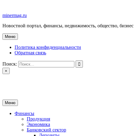
Перейти
к
minermag.ru
содержимому
Новостной портал, финансы, недвижимость, общество, бизнес
Меню
Политика конфиденциальности
Обратная связь
Поиск:
×
minermag.ru
Новостной портал, финансы, недвижимость, общество, бизнес
Меню
Финансы
Продукция
Экономика
Банковский сектор
Депозиты