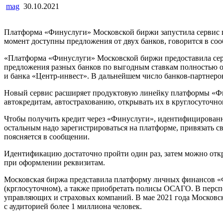
mag
30.10.2021
Платформа «Финуслуги» Московской биржи запустила сервис п
момент доступны предложения от двух банков, говорится в со
«Платформа «Финуслуги» Московской биржи предоставила серв
предложения разных банков по выгодным ставкам полностью 
и банка «Центр-инвест». В дальнейшем число банков-партнеров
Новый сервис расширяет продуктовую линейку платформы «Фин
автокредитам, автострахованию, открывать их в круглосуточно
Чтобы получить кредит через «Финуслуги», идентифицированны
остальным надо зарегистрироваться на платформе, привязать с
поясняется в сообщении.
Идентификацию достаточно пройти один раз, затем можно откр
при оформлении реквизитам.
Московская биржа представила платформу личных финансов «Ф
(крглосуточном), а также приобретать полисы ОСАГО. В перспе
управляющих и страховых компаний. В мае 2021 года Московс
с аудиторией более 1 миллиона человек.