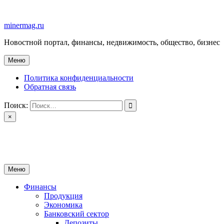
Перейти
к
minermag.ru
содержимому
Новостной портал, финансы, недвижимость, общество, бизнес
Меню
Политика конфиденциальности
Обратная связь
Поиск:
×
minermag.ru
Новостной портал, финансы, недвижимость, общество, бизнес
Меню
Финансы
Продукция
Экономика
Банковский сектор
Депозиты