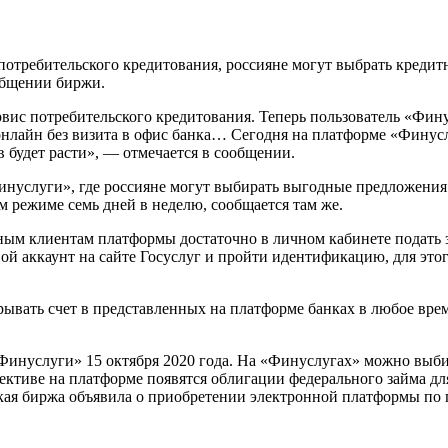
отребительского кредитования, россияне могут выбрать кредит
общении биржи.
ис потребительского кредитования. Теперь пользователь «Фин
онлайн без визита в офис банка… Сегодня на платформе «Фину
 будет расти», — отмечается в сообщении.
услуги», где россияне могут выбирать выгодные предложения 
м режиме семь дней в неделю, сообщается там же.
м клиентам платформы достаточно в личном кабинете подать за
вой аккаунт на сайте Госуслуг и пройти идентификацию, для это
ывать счет в представленных на платформе банках в любое врем
инуслуги» 15 октября 2020 года. На «Финуслугах» можно выбир
ктиве на платформе появятся облигации федерального займа для
кая биржа объявила о приобретении электронной платформы по