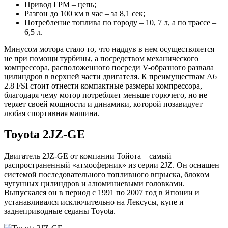
Привод ГРМ – цепь;
Разгон до 100 км в час – за 8,1 сек;
Потребление топлива по городу – 10, 7 л, а по трассе –
6,5 л.
Минусом мотора стало то, что наддув в нем осуществляется
не при помощи турбины, а посредством механического
компрессора, расположенного посреди V-образного развала
цилиндров в верхней части двигателя. К преимуществам A6
2.8 FSI стоит отнести компактные размеры компрессора,
благодаря чему мотор потребляет меньше горючего, но не
теряет своей мощности и динамики, которой позавидует
любая спортивная машина.
Toyota 2JZ-GE
Двигатель 2JZ-GE от компании Тойота – самый
распространенный «атмосферник» из серии 2JZ. Он оснащен
системой последовательного топливного впрыска, блоком
чугунных цилиндров и алюминиевыми головками.
Выпускался он в период с 1991 по 2007 год в Японии и
устанавливался исключительно на Лексусы, купе и
заднеприводные седаны Toyota.