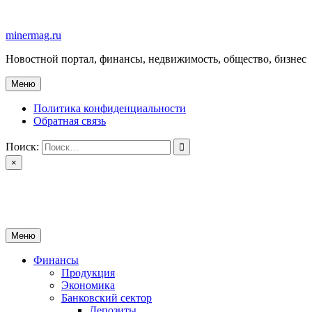
Перейти
к
minermag.ru
содержимому
Новостной портал, финансы, недвижимость, общество, бизнес
Меню
Политика конфиденциальности
Обратная связь
Поиск:
×
minermag.ru
Новостной портал, финансы, недвижимость, общество, бизнес
Меню
Финансы
Продукция
Экономика
Банковский сектор
Депозиты