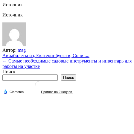
Источник
Источник
Автор:
mag
Навигация
Авиабилеты из; Екатеринбурга в; Сочи →
← Самые необходимые садовые инструменты и инвентарь для
по
работы на участке
записям
Поиск
Поиск