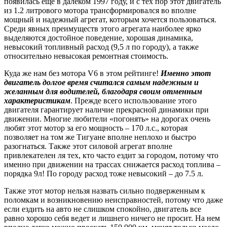
появилась еще в далеком 1997 году, и с тех пор этот двигатель
из 1.2 литрового мотора трансформировался во вполне
мощный и надежный агрегат, которым хочется пользоваться.
Среди явных преимуществ этого агрегата наиболее ярко
выделяются достойное поведение, хорошая динамика,
невысокий топливный расход (9,5 л по городу), а также
относительно невысокая ремонтная стоимость.
Куда же нам без мотора V6 в этом рейтинге!
Именно этот
двигатель долгое время считался самым надежным и
желанным для водителей, благодаря своим отменным
характеристикам
. Прежде всего использование этого
двигателя гарантирует наличие прекрасной динамики при
движении. Многие любители «погонять» на дорогах очень
любят этот мотор за его мощность – 170 л.с., которая
позволяет на том же Тигуане вполне неплохо и быстро
разогнаться. Также этот силовой агрегат вполне
привлекателен ля тех, кто часто ездит за городом, потому что
именно при движении на трассах снижается расход топлива –
порядка 9л! По городу расход тоже невысокий – до 7.5 л.
Также этот мотор нельзя назвать сильно подверженным к
поломкам и возникновению неисправностей, потому что даже
если ездить на авто не слишком спокойно, двигатель все
равно хорошо себя ведет и лишнего ничего не просит. На нем