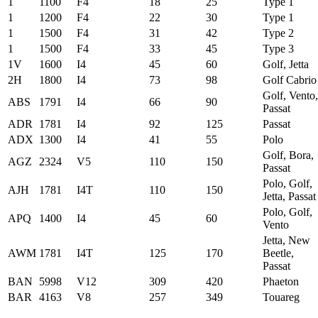
1
1100
F4
18
25
Type 1
1
1200
F4
22
30
Type 1
1
1500
F4
31
42
Type 2
1
1500
F4
33
45
Type 3
1V
1600
I4
45
60
Golf, Jetta
2H
1800
I4
73
98
Golf Cabrio
Golf, Vento,
ABS
1791
I4
66
90
Passat
ADR
1781
I4
92
125
Passat
ADX
1300
I4
41
55
Polo
Golf, Bora,
AGZ
2324
V5
110
150
Passat
Polo, Golf,
AJH
1781
I4T
110
150
Jetta, Passat
Polo, Golf,
APQ
1400
I4
45
60
Vento
Jetta, New
AWM
1781
I4T
125
170
Beetle,
Passat
BAN
5998
V12
309
420
Phaeton
BAR
4163
V8
257
349
Touareg