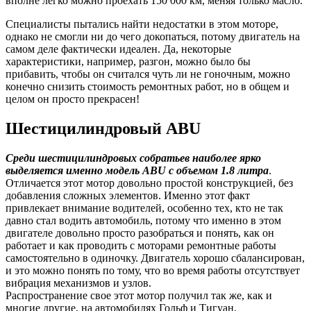
вполне легко можно проехать 150 000 км, меняя только масло.
Специалисты пытались найти недостатки в этом моторе,
однако не смогли ни до чего докопаться, потому двигатель на
самом деле фактически идеален. Да, некоторые
характеристики, например, разгон, можно было бы
прибавить, чтобы он считался чуть ли не гоночным, можно
конечно снизить стоимость ремонтных работ, но в общем и
целом он просто прекрасен!
Шестицилиндровый ABU
Среди шестицилиндровых собратьев наиболее ярко
выделяется именно модель
ABU с объемом 1.8 литра
.
Отличается этот мотор довольно простой конструкцией, без
добавления сложных элементов. Именно этот факт
привлекает внимание водителей, особенно тех, кто не так
давно стал водить автомобиль, потому что именно в этом
двигателе довольно просто разобраться и понять, как он
работает и как проводить с моторами ремонтные работы
самостоятельно в одиночку. Двигатель хорошо сбалансирован,
и это можно понять по тому, что во время работы отсутствует
вибрация механизмов и узлов.
Распространение свое этот мотор получил так же, как и
многие другие, на автомобилях Гольф и Тигуан.