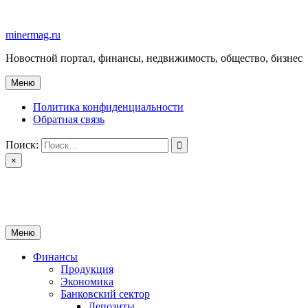
Перейти
к
minermag.ru
содержимому
Новостной портал, финансы, недвижимость, общество, бизнес
Меню
Политика конфиденциальности
Обратная связь
Поиск:
×
minermag.ru
Новостной портал, финансы, недвижимость, общество, бизнес
Меню
Финансы
Продукция
Экономика
Банковский сектор
Депозиты