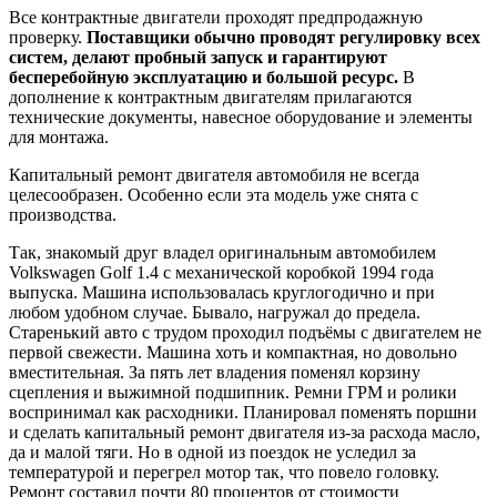
Все контрактные двигатели проходят предпродажную
проверку.
Поставщики обычно проводят регулировку всех
систем, делают пробный запуск и гарантируют
бесперебойную эксплуатацию и большой ресурс.
В
дополнение к контрактным двигателям прилагаются
технические документы, навесное оборудование и элементы
для монтажа.
Капитальный ремонт двигателя автомобиля не всегда
целесообразен. Особенно если эта модель уже снята с
производства.
Так, знакомый друг владел оригинальным автомобилем
Volkswagen Golf 1.4 с механической коробкой 1994 года
выпуска. Машина использовалась круглогодично и при
любом удобном случае. Бывало, нагружал до предела.
Старенький авто с трудом проходил подъёмы с двигателем не
первой свежести. Машина хоть и компактная, но довольно
вместительная. За пять лет владения поменял корзину
сцепления и выжимной подшипник. Ремни ГРМ и ролики
воспринимал как расходники. Планировал поменять поршни
и сделать капитальный ремонт двигателя из-за расхода масло,
да и малой тяги. Но в одной из поездок не уследил за
температурой и перегрел мотор так, что повело головку.
Ремонт составил почти 80 процентов от стоимости