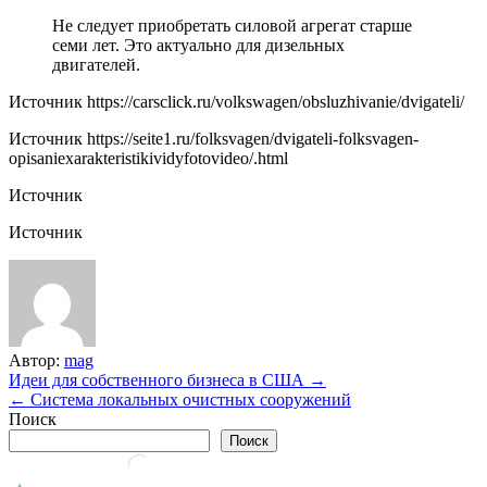
Не следует приобретать силовой агрегат старше
семи лет. Это актуально для дизельных
двигателей.
Источник
https://carsclick.ru/volkswagen/obsluzhivanie/dvigateli/
Источник
https://seite1.ru/folksvagen/dvigateli-folksvagen-
opisaniexarakteristikividyfotovideo/.html
Источник
Источник
Автор:
mag
Навигация
Идеи для собственного бизнеса в США →
← Система локальных очистных сооружений
по
Поиск
записям
Поиск