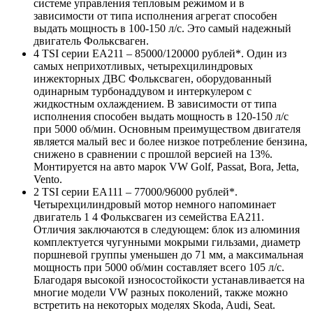
системе управления тепловым режимом и в
зависимости от типа исполнения агрегат способен
выдать мощность в 100-150 л/с. Это самый надежный
двигатель Фольксваген.
4 TSI серии ЕА211 – 85000/120000 рублей*. Один из
самых неприхотливых, четырехцилиндровых
инжекторных ДВС Фольксваген, оборудованный
одинарным турбонаддувом и интеркулером с
жидкостным охлаждением. В зависимости от типа
исполнения способен выдать мощность в 120-150 л/с
при 5000 об/мин. Основным преимуществом двигателя
является малый вес и более низкое потребление бензина,
снижено в сравнении с прошлой версией на 13%.
Монтируется на авто марок VW Golf, Passat, Bora, Jetta,
Vento.
2 TSI серии ЕА111 – 77000/96000 рублей*.
Четырехцилиндровый мотор немного напоминает
двигатель 1 4 Фольксваген из семейства EA211.
Отличия заключаются в следующем: блок из алюминия
комплектуется чугунными мокрыми гильзами, диаметр
поршневой группы уменьшен до 71 мм, а максимальная
мощность при 5000 об/мин составляет всего 105 л/с.
Благодаря высокой износостойкости устанавливается на
многие модели VW разных поколений, также можно
встретить на некоторых моделях Skoda, Audi, Seat.