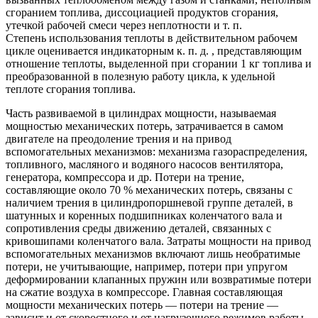
сгоранием топлива, диссоциацией продуктов сго­рания,
утечкой рабочей смеси через неплотности и т. п.
Степень использования теплоты в действительном рабочем
цикле оцени­вается индикаторным к. п. д. , пред­ставляющим
отношение теплоты, выде­ленной при сгорании 1 кг топлива и
преобразованной в полезную работу цикла, к удельной
теплоте сгорания топлива.
Часть развиваемой в цилиндрах мощ­ности, называемая
мощностью механи­ческих потерь, затрачи­вается в самом
двигателе на преодо­ление трения и на привод
вспомогательных механизмов: механизма газораспределения,
топливного, масляного и водяного насосов венти­лятора,
генератора, компрессора и др. Потери на трение,
составляющие около 70 % механических потерь, связаны с
наличием трения в цилиндропоршневой группе деталей, в
шатунных и ко­ренных подшипниках коленчатого вала и
сопротивления среды движению де­талей, связанных с
кривошипами ко­ленчатого вала. Затраты мощности на привод
вспомогательных механизмов включают лишь необратимые
потери, не учитывающие, например, потери при упругом
деформировании клапанных пружин или возвратимые потери
на сжатие воздуха в компрессоре. Главная составляющая
мощности ме­ханических потерь — потери на тре­ние —
зависит и от скоростного и от нагрузочного режимов работы