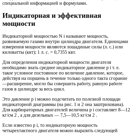
специальной информацией и формулами.
Индикаторная и эффективная
мощности
Индикаторной мощностью N i называют мощность,
развиваемую газами внутри цилиндра двигателя. Единицами
измерения мощности являются лошадиные силы (л. с.) или
киловатты (квт); 1 л. с. = 0,7355 квт.
Для определения индикаторной мощности двигателя
необходимо знать среднее индикаторное давление p i т. е.
такое условное постоянное по величине давление, которое,
действуя на поршень в течение только одного такта сгорание
—расширение, могло бы совершить работу, равную работе
газов в цилиндре за весь цикл.
Это давление p i можно подсчитать по полезной площади
индикаторной диаграммы (на рис. 1 и 2 она заштрихована).
Для карбюраторных двигателей величина р i составляет 8—12
кг/см 2 , а для дизельных — 7,5—10,5 кг/см 2 .
Если известно p i, то индикаторную мощность
четырехтактного двигателя можно выразить следующей