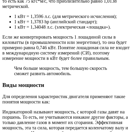
то есть как 75 кгс*м/с, что приблизительно равно 1,0138
метрической.
1 кВт = 1,3596 л.с. (для метрического исчисления);
1 кВт = 1,3783 hp (английский стандарт);
1 кВт = 1,34048 л.с. (электрическая «лошадка»).
Если же конвертировать мощность 1 лошадиной силы в
киловатты (в промышленности или энергетике), то она будет
примерно равна 0,746 кВт. Понятие лошадиная сила не входит
в международную систему измерений (СИ), поэтому
измерение мощности в кВт будет более правильным.
Чем больше мощность, тем большую скорость
сможет развить автомобиль.
Виды мощности
Для определения характеристик двигателя применяют такие
понятия мощности как:
Индикаторной называют мощность, с которой газы давят на
поршень. То есть, не учитываются никакие другие факторы, а
только давление газов в момент их сгорания. Эффективная
мощность, эта та сила, которая передается коленчатому валу и