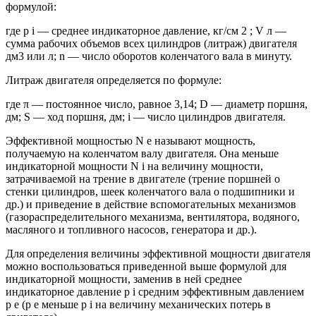
формулой:
где p i — среднее индикаторное давление, кг/см 2 ; V л —
сумма рабочих объемов всех цилиндров (литраж) двигателя
дм3 или л; n — число оборотов коленчатого вала в минуту.
Литраж двигателя определяется по формуле:
где π — постоянное число, равное 3,14; D — диаметр поршня,
дм; S — ход поршня, дм; i — число цилиндров двигателя.
Эффективной мощностью N e называют мощность,
получаемую на коленчатом валу двигателя. Она меньше
индикаторной мощности N i на величину мощности,
затрачиваемой на трение в двигателе (трение поршней о
стенки цилиндров, шеек коленчатого вала о подшипники и
др.) и приведение в действие вспомогательных механизмов
(газораспределительного механизма, вентилятора, водяного,
масляного и топливного насосов, генератора и др.).
Для определения величины эффективной мощности двигателя
можно воспользоваться приведенной выше формулой для
индикаторной мощности, заменив в ней среднее
индикаторное давление p i средним эффективным давлением
р е (р е меньше p i на величину механических потерь в