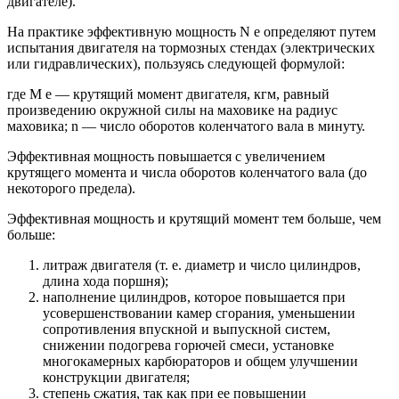
двигателе).
На практике эффективную мощность N е определяют путем
испытания двигателя на тормозных стендах (электрических
или гидравлических), пользуясь следующей формулой:
где М е — крутящий момент двигателя, кгм, равный
произведению окружной силы на маховике на радиус
маховика; n — число оборотов коленчатого вала в минуту.
Эффективная мощность повышается с увеличением
крутящего момента и числа оборотов коленчатого вала (до
некоторого предела).
Эффективная мощность и крутящий момент тем больше, чем
больше:
литраж двигателя (т. е. диаметр и число цилиндров,
длина хода поршня);
наполнение цилиндров, которое повышается при
усовершенствовании камер сгорания, уменьшении
сопротивления впускной и выпускной систем,
снижении подогрева горючей смеси, установке
многокамерных карбюраторов и общем улучшении
конструкции двигателя;
степень сжатия, так как при ее повышении