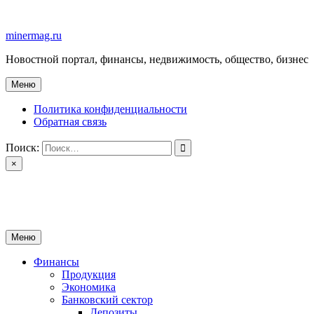
Перейти
к
minermag.ru
содержимому
Новостной портал, финансы, недвижимость, общество, бизнес
Меню
Политика конфиденциальности
Обратная связь
Поиск:
×
minermag.ru
Новостной портал, финансы, недвижимость, общество, бизнес
Меню
Финансы
Продукция
Экономика
Банковский сектор
Депозиты