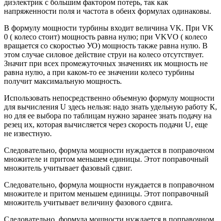
диэлектрик с большим фактором потерь, так как
напряженности поля и частота в обеих формулах одинаковы.
В формулу мощности турбины входит величина VK. При VK
0 ( колесо стоит) мощность равна нулю; при VKVO ( колесо
вращается со скоростью УО) мощность также равна нулю. В
этом случае силовое действие струи на колесо отсутствует.
Значит при всех промежуточных значениях ик мощность не
равна нулю, а при каком-то ее значении колесо турбины
получит максимальную мощность.
Использовать непосредственно объемную формулу мощности
для вычисления U здесь нельзя: надо знать удельную работу К,
но для ее выбора по таблицам нужно заранее знать подачу на
резец их, которая вычисляется через скорость подачи U, еще
не известную.
Следовательно, формула мощности нуждается в поправочном
множителе и притом меньшем единицы. Этот поправочный
множитель учитывает фазовый сдвиг.
Следовательно, формула мощности нуждается в поправочном
множителе и притом меньшем единицы. Этот поправочный
множитель учитывает величину фазового сдвига.
Следовательно, формула мощности нуждается в поправочном