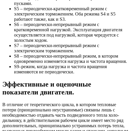
пусками.
S5 – периодически-кратковременный режим с
электрическим торможением. Оба режима S4 и S5
работают также, как и S3.
S6 – периодически-непрерывный режим с
кратковременной нагрузкой. Эксплуатация двигателя
осуществляется под нагрузкой, которая чередуется с
холостым ходом.
S7 – периодически-непрерывный режим с
электрическим торможением.
S8 – периодически-непрерывный режим, в котором
одновременно изменяется нагрузка и частота вращения.
S9–режим, когда нагрузка и частота вращения
изменяются не периодически.
Эффективные и оценочные
показатели двигателя.
В отличие от тео­ретического цикла, в котором тепловые
потери (принципиально неустранимые) связаны лишь с
необходимостью отда­вать часть подведенного тепла холо­
дильнику, в действительном рабочем цикле имеет место ряд
дополнительных, принципиально устранимых потерь теп­ла,
вызванных теплообменом между га­зом и станками, неполным