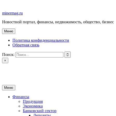
Перейти
к
minermag.ru
содержимому
Новостной портал, финансы, недвижимость, общество, бизнес
Меню
Политика конфиденциальности
Обратная связь
Поиск:
×
minermag.ru
Новостной портал, финансы, недвижимость, общество, бизнес
Меню
Финансы
Продукция
Экономика
Банковский сектор
Депозиты