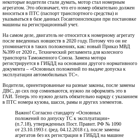
некоторые водители стали думать, мотор стал номерным
агрегатом. Это обозначает, что его номер обязательно должен
вноситься в ПТС (паспорт транспортного средства) и
указываться в базе данных Госавтоинспекции при постановке
машины на регистрационный учет.
На самом деле, двигатель не относится к номерному агрегату
после введенных новшеств в 2020 году. Потому что он не
упоминается в таких положениях, как: новый Приказ МВД
№399 от 2020 г., Технический регламента для колесного
транспорта Таможенного Союза. Замена мотора
регистрируется в ГИБДД на основании другого нормативного
документа – «Основных положений по выдаче допуска к
эксплуатации автомобильных ТС».
Водители, ориентированные на разные законы, после замены
ДВС, до сих пор сомневаются, нужно ли оформлять это в
ГАИ. Теперь это нужно делать обязательно наряду с указанием
в ПТС номера кузова, шасси, рамы и других элементов.
Важно! Согласно стандарту «Основных
положений по допуску ТС к эксплуатации»
(п.7.18), утвержденных Пост. Правит. РФ № 1090
от 23.10.1993 г. (ред. 04.12.2018 г.), после замены
агрегатов без их регистрации в ГИБДД на машине