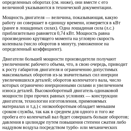
определенных оборотах (см. ниже), они вместе с его
величиной указываются в технической документации.
Мощность двигателя — величина, показывающая, какую
работу он совершает в единицу времени, измеряется в кВт
(ранее в лошадиных силах). Одна лошадиная сила (л.с.)
приблизительно равняется 0,74 кВт. Мощность равна
произведению крутящего момента на угловую скорость
коленвала (число оборотов в минуту, умноженное на
определенный коэффициент).
Двигатели большей мощности производители получают
увеличением: рабочего объема, что, в свою очередь, приводит
к росту габаритов двигателя и ограничению допустимых
максимальных оборотов из-за значительных сил инерции
увеличившихся деталей; оборотов коленчатого вала, число
которых ограничено инерционными силами и увеличением
износа деталей. Высокооборотный двигатель одинаковой
мощности (при прочих равных условиях — конструкции
двигателя, технологии изготовления, применяемых
материалах и т.д.) с низкооборотным обладает меньшим
сроком службы, так как в среднем для одного и того же
пробега его коленчатый вал будет совершать больше оборотов;
давления в цилиндре путем повышения степени сжатия либо
наддувом воздуха посредством турбо- или механических