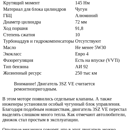
Крутящий момент
145 Нм
Материал для блока цилиндров
Чугун
ГБЦ
Алюминий
Диаметр цилиндра
72 мм
Ход поршня
91,8
Степень сжатия
10
Турбонаддув и гидрокомпенсаторы
Отсутствуют
Масло
Не менее 5W30
Экокласс
Евро 4
Фазорегуляция
Есть на впуске (VVTi)
Тип бензина
АИ 92
Жизненный ресурс
250 тыс км
Внимание! Двигатель 3SZ VE считается
ремонтнопригодным.
В этом моторе появились седельные клапаны. А также
инженеры установили особый чугунный блок управления.
Благодаря подобным новшествам, двигатель 3SZ VE перестал
выделять слишком много тепла. Как отмечают автолюбители,
движок стал простым в эксплуатации.
Опытные механики говорят, что в этот двигатель можно