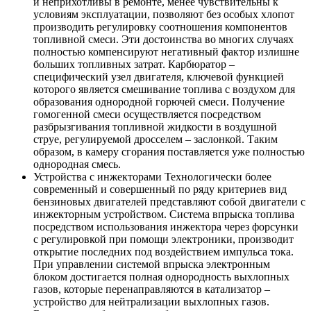
и неприхотливы в ремонте, менее чувствительны к
условиям эксплуатации, позволяют без особых хлопот
производить регулировку соотношения компонентов
топливной смеси. Эти достоинства во многих случаях
полностью компенсируют негативный фактор излишне
больших топливных затрат. Карбюратор –
специфический узел двигателя, ключевой функцией
которого является смешивание топлива с воздухом для
образования однородной горючей смеси. Получение
гомогенной смеси осуществляется посредством
разбрызгивания топливной жидкости в воздушной
струе, регулируемой дросселем – заслонкой. Таким
образом, в камеру сгорания поставляется уже полностью
однородная смесь.
Устройства с инжекторами Технологически более
современный и совершенный по ряду критериев вид
бензиновых двигателей представляют собой двигатели с
инжекторным устройством. Система впрыска топлива
посредством использования инжектора через форсунки
с регулировкой при помощи электроники, производит
открытие последних под воздействием импульса тока.
При управлении системой впрыска электронным
блоком достигается полная однородность выхлопных
газов, которые перенаправляются в катализатор –
устройство для нейтрализации выхлопных газов.