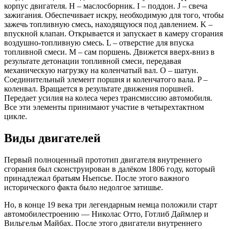
корпус двигателя. H – маслосборник. I – поддон. J – свеча
зажигания. Обеспечивает искру, необходимую для того, чтобы
зажечь топливную смесь, находящуюся под давлением. K –
впускной клапан. Открывается и запускает в камеру сгорания
воздушно-топливную смесь. L – отверстие для впуска
топливной смеси. M – сам поршень. Движется вверх-вниз в
результате детонации топливной смеси, передавая
механическую нагрузку на коленчатый вал. O – шатун.
Соединительный элемент поршня и коленчатого вала. P –
коленвал. Вращается в результате движения поршней.
Передает усилия на колеса через трансмиссию автомобиля.
Все эти элементы принимают участие в четырехтактном
цикле.
Виды двигателей
Первый полноценный прототип двигателя внутреннего
сгорания был сконструирован в далёком 1806 году, который
принадлежал братьям Ньепсье. После этого важного
исторического факта было недолгое затишье.
Но, в конце 19 века три легендарным немца положили старт
автомобилестроению — Николас Отто, Готлиб Даймлер и
Вильгельм Майбах. После этого двигатели внутреннего