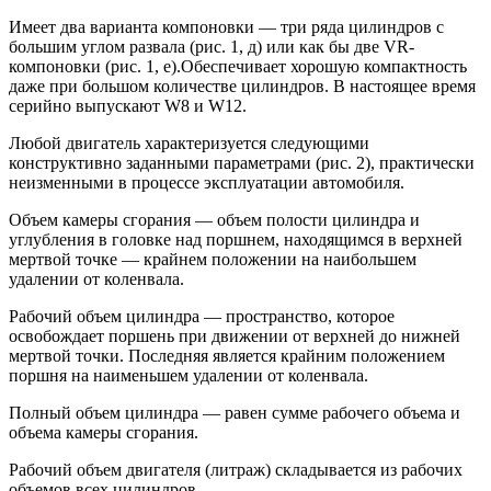
Имеет два варианта компоновки — три ряда цилиндров с
большим углом развала (рис. 1, д) или как бы две VR-
компоновки (рис. 1, е).Обеспечивает хорошую компактность
даже при большом количестве цилиндров. В настоящее время
серийно выпускают W8 и W12.
Любой двигатель характеризуется следующими
конструктивно заданными параметрами (рис. 2), практически
неизменными в процессе эксплуатации автомобиля.
Объем камеры сгорания — объем полости цилиндра и
углубления в головке над поршнем, находящимся в верхней
мертвой точке — крайнем положении на наибольшем
удалении от коленвала.
Рабочий объем цилиндра — пространство, которое
освобождает поршень при движении от верхней до нижней
мертвой точки. Последняя является крайним положением
поршня на наименьшем удалении от коленвала.
Полный объем цилиндра — равен сумме рабочего объема и
объема камеры сгорания.
Рабочий объем двигателя (литраж) складывается из рабочих
объемов всех цилиндров.