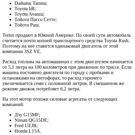
Daihatsu Taruna;
Toyota bB;
Toyota Avanza;
Тойота Пассо Сетте;
Тойота Раш.
Terios продают в Южной Америке. По своей сути автомобиль
считается почти копией транспортного средства Toyota Rush.
Поэтому на нее ставится одинаковый двигатель от этой
компании 3SZ VE.
Расход топлива на автомашинах с этим двигателем начинается
от 5,1 литра на 100 километров при движении по трассе. Если
машина постоянно двигателя по городу с пробками и
остановками на светофорах, то расход горючего
увеличивается семи с половиной литров. В смешанном же
режиме движок потребляет 6,2 литра.
На этот мотор похожи силовые агрегаты от следующих
компаний:
Дэу G15MF;
Nissan QG15DE;
Ford UEJB;
Honda L15A.