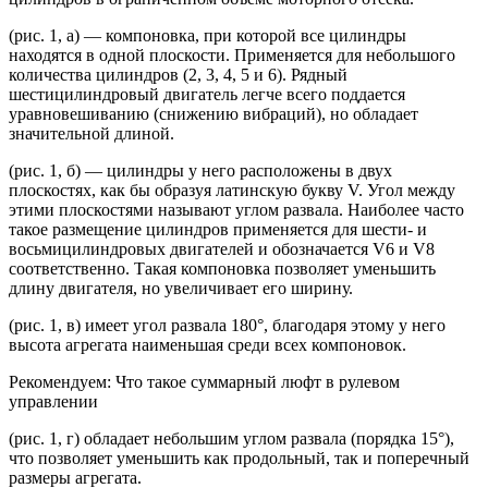
(рис. 1, а) — компоновка, при которой все цилиндры
находятся в одной плоскости. Применяется для небольшого
количества цилиндров (2, 3, 4, 5 и 6). Рядный
шестицилиндровый двигатель легче всего поддается
уравновешиванию (снижению вибраций), но обладает
значительной длиной.
(рис. 1, б) — цилиндры у него расположены в двух
плоскостях, как бы образуя латинскую букву V. Угол между
этими плоскостями называют углом развала. Наиболее часто
такое размещение цилиндров применяется для шести- и
восьмицилиндровых двигателей и обозначается V6 и V8
соответственно. Такая компоновка позволяет уменьшить
длину двигателя, но увеличивает его ширину.
(рис. 1, в) имеет угол развала 180°, благодаря этому у него
высота агрегата наименьшая среди всех компоновок.
Рекомендуем: Что такое суммарный люфт в рулевом
управлении
(рис. 1, г) обладает небольшим углом развала (порядка 15°),
что позволяет уменьшить как продольный, так и поперечный
размеры агрегата.