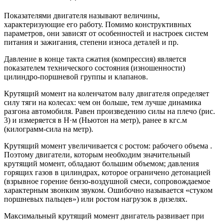
Показателями двигателя называют величины,
характеризующие его работу. Помимо конструктивных
параметров, они зависят от особенностей и настроек систем
питания и зажигания, степени износа деталей и пр.
Давление в конце такта сжатия (компрессия) является
показателем технического состояния (изношенности)
цилиндро-поршневой группы и клапанов.
Крутящий момент на коленчатом валу двигателя определяет
силу тяги на колесах: чем он больше, тем лучше динамика
разгона автомобиля. Равен произведению силы на плечо (рис.
3) и измеряется в Н·м (Ньютон на метр), ранее в кгс.м
(килограмм-сила на метр).
Крутящий момент увеличивается с ростом: рабочего объема .
Поэтому двигатели, которым необходим значительный
крутящий момент, обладают большим объемом; давления
горящих газов в цилиндрах, которое ограничено детонацией
(взрывное горение бензо-воздушной смеси, сопровождаемое
характерным звонким звуком. Ошибочно называется «стуком
поршневых пальцев») или ростом нагрузок в дизелях.
Максимальный крутящий момент двигатель развивает при