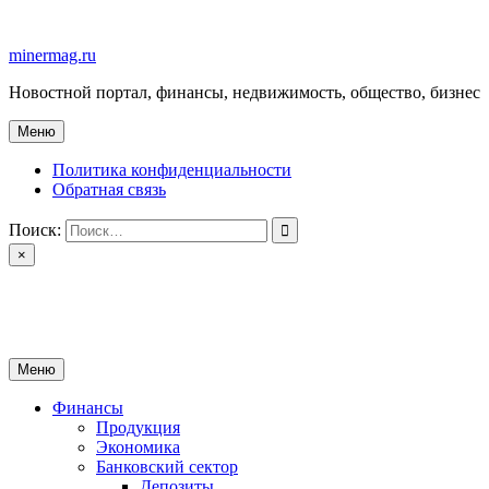
Перейти
к
minermag.ru
содержимому
Новостной портал, финансы, недвижимость, общество, бизнес
Меню
Политика конфиденциальности
Обратная связь
Поиск:
×
minermag.ru
Новостной портал, финансы, недвижимость, общество, бизнес
Меню
Финансы
Продукция
Экономика
Банковский сектор
Депозиты