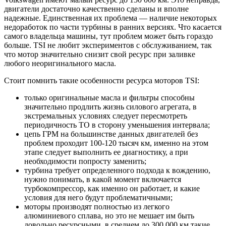
двигатели достаточно качественно сделаны и вполне
надежные. Единственная их проблема — наличие некоторых
недоработок по части турбины в ранних версиях. Что касается
самого владельца машины, тут проблем может быть гораздо
больше. TSI не любит экспериментов с обслуживанием, так
что мотор значительно снизит свой ресурс при заливке
любого неоригинального масла.
Стоит помнить такие особенности ресурса моторов TSI:
только оригинальные масла и фильтры способны
значительно продлить жизнь силового агрегата, в
экстремальных условиях следует пересмотреть
периодичность ТО в сторону уменьшения интервала;
цепь ГРМ на большинстве данных двигателей без
проблем проходит 100-120 тысяч км, именно на этом
этапе следует выполнить ее диагностику, а при
необходимости попросту заменить;
турбина требует определенного подхода к вождению,
нужно понимать, в какой момент включается
турбокомпрессор, как именно он работает, и какие
условия для него будут проблематичными;
моторы производят полностью из легкого
алюминиевого сплава, но это не мешает им быть
довольно ресурсными, в среднем до 300 000 км такие