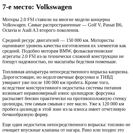
7-е место: Volkswagen
Моторы 2.0 FSI ставили на многие модели концерна
Volkswagen. Самые распространенные — Golf V, Passat B6,
Octavia и Audi A3 второго поколения.
Средний ресурс двигателей — 150 000 км. Мотористы
оценивают уровень качества изготовления их элементов как
средний. Подобно моторам BMW, фольксвагеновские
агрегаты 2.0 FSI из-за технически сложной конструкции не
блещут надежностью, но масштабы бедствия поменьше.
Топливная аппаратура непосредственного впрыска капризна.
Дорогостоящие, но недолговечные форсунки и ТНВД
умирают уже после 100 000 км пробега. Кроме того,
вследствие конструктивного недостатка системы питания
возникает неравномерный износ цилиндров: форсунка
распыляет бензин практически на противоположную стенку
цилиндра, тем самым смывая с нее масло. Уже к 120 000 км
пробега цилиндр в этой зоне из-за износа имеет отчетливую
бочкообразную форму.
Еще один недостаток непосредственного впрыска: топливо не
очищает впускные клапаны от нагара. Рано или поздно это