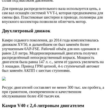
сплав под высоким давлением.
Для привода распределительного вала используется цепь, а
сам вал оснащён системой VVT-i, которая предназначена для
смены фаз. Пластиковые шестерни в приводе, полимеры для
впускного коллектора позволили облегчить мотор.
Двухлитровый движок
Камри седьмого поколения, до 2014 года комплектовалась
движком XV50, в дальнейшем он был заменён более
улучшенным 6АР-FSE. Рабочий объём для них одинаков и
равен 2,0 литра. Модернизированный двигатель получил
распределённый непосредственный впрыск. Мощность
двигателя была равна 147 л. с., затем её удалось увеличить на
3 лошадки. Привод ГРМ цепной, 4-х ступенчатый автомат
был заменён АКПП с шестью ступенями.
Ресурс двигателей составляет не менее 300 тыс. км пробега, а
при грамотном, своевременном и качественном
обслуживании более 450 тысяч км.
Камри V40 с 2,4-литровым двигателем