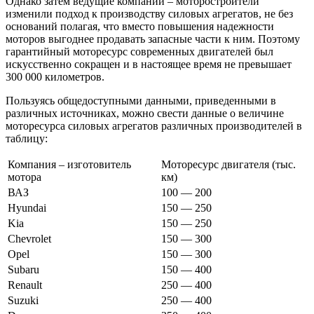
Однако затем ведущие компании – моторостроители
изменили подход к производству силовых агрегатов, не без
оснований полагая, что вместо повышения надежности
моторов выгоднее продавать запасные части к ним. Поэтому
гарантийный моторесурс современных двигателей был
искусственно сокращен и в настоящее время не превышает
300 000 километров.
Пользуясь общедоступными данными, приведенными в
различных источниках, можно свести данные о величине
моторесурса силовых агрегатов различных производителей в
таблицу:
Компания – изготовитель
Моторесурс двигателя (тыс.
мотора
км)
ВАЗ
100 — 200
Hyundai
150 — 250
Kia
150 — 250
Chevrolet
150 — 300
Opel
150 — 300
Subaru
150 — 400
Renault
250 — 400
Suzuki
250 — 400