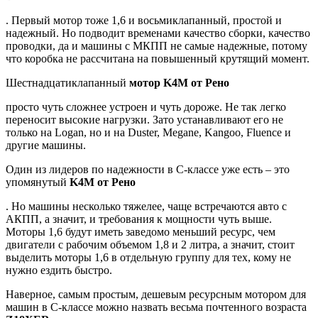
. Первый мотор тоже 1,6 и восьмиклапанный, простой и
надежный. Но подводит временами качество сборки, качество
проводки, да и машины с МКПП не самые надежные, потому
что коробка не рассчитана на повышенный крутящий момент.
Шестнадцатиклапанный
мотор K4M от Рено
просто чуть сложнее устроен и чуть дороже. Не так легко
переносит высокие нагрузки. Зато устанавливают его не
только на Logan, но и на Duster, Megane, Kangoo, Fluence и
другие машины.
Один из лидеров по надежности в С-классе уже есть – это
упомянутый
K4M от Рено
. Но машины несколько тяжелее, чаще встречаются авто с
АКПП, а значит, и требования к мощности чуть выше.
Моторы 1,6 будут иметь заведомо меньший ресурс, чем
двигатели с рабочим объемом 1,8 и 2 литра, а значит, стоит
выделить моторы 1,6 в отдельную группу для тех, кому не
нужно ездить быстро.
Наверное, самым простым, дешевым ресурсным мотором для
машин в С-классе можно назвать весьма почтенного возраста