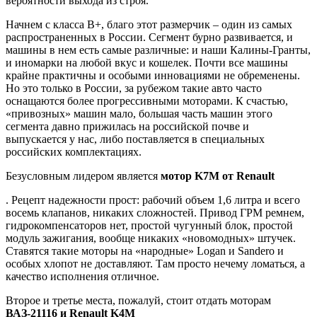
вероятности выхода из строя.
Начнем с класса В+, благо этот размерчик – один из самых
распространенных в России. Сегмент бурно развивается, и
машины в нем есть самые различные: и наши Калины-Гранты,
и иномарки на любой вкус и кошелек. Почти все машины
крайне практичны и особыми инновациями не обременены.
Но это только в России, за рубежом такие авто часто
оснащаются более прогрессивными моторами. К счастью,
«привозных» машин мало, большая часть машин этого
сегмента давно прижилась на российской почве и
выпускается у нас, либо поставляется в специальных
российских комплектациях.
Безусловным лидером является
мотор K7M от Renault
. Рецепт надежности прост: рабочий объем 1,6 литра и всего
восемь клапанов, никаких сложностей. Привод ГРМ ремнем,
гидрокомпенсаторов нет, простой чугунный блок, простой
модуль зажигания, вообще никаких «новомодных» штучек.
Ставятся такие моторы на «народные» Logan и Sandero и
особых хлопот не доставляют. Там просто нечему ломаться, а
качество исполнения отличное.
Второе и третье места, пожалуй, стоит отдать моторам
ВАЗ-21116 и Renault K4M