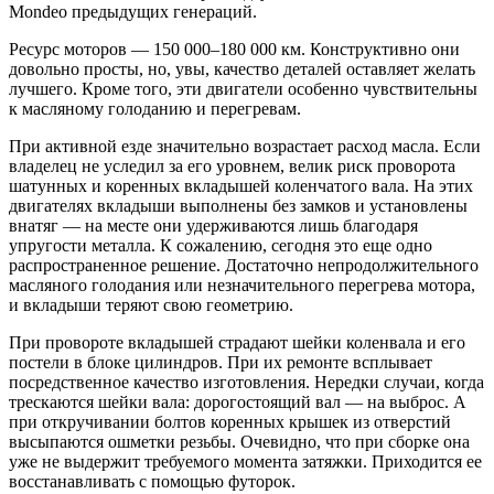
Mondeo предыдущих генераций.
Ресурс моторов — 150 000–180 000 км. Конструктивно они
довольно просты, но, увы, качество деталей оставляет желать
лучшего. Кроме того, эти двигатели особенно чувствительны
к масляному голоданию и перегревам.
При активной езде значительно возрастает расход масла. Если
владелец не уследил за его уровнем, велик риск проворота
шатунных и коренных вкладышей коленчатого вала. На этих
двигателях вкладыши выполнены без замков и установлены
внатяг — на месте они удерживаются лишь благодаря
упругости металла. К сожалению, сегодня это еще одно
распространенное решение. Достаточно непродолжительного
масляного голодания или незначительного перегрева мотора,
и вкладыши теряют свою геометрию.
При провороте вкладышей страдают шейки коленвала и его
постели в блоке цилиндров. При их ремонте всплывает
посредственное качество изготовления. Нередки случаи, когда
трескаются шейки вала: дорогостоящий вал — на выброс. А
при откручивании болтов коренных крышек из отверстий
высыпаются ошметки резьбы. Очевидно, что при сборке она
уже не выдержит требуемого момента затяжки. Приходится ее
восстанавливать с помощью футорок.