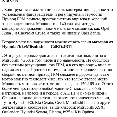
Z18XER
. Конструкция самая что ни на есть консервативная, разве что
установлены фазовращатели и регулируемый термостат.
Привод ГРМ ремнем, простая система впрыска и хороший
запас надежности. Мощности в 140 сил хватает для
комфортного движения таким нелегким машинам, как Opel
Astra J и Chevrolet Cruze, а также минивэну Opel Zafira.
Второе место по надежности можно отдать серии
моторов от
Hyundai/Kia/Mitsubishi — G4KD/4B11
. Эти двухлитровые двигатели – наследники знаменитого
Mitsubishi 4G63, в том числе и по надежности. Не обошлось
без системы регулировки фаз ГРМ, а в его приводе – вполне
надежная цепь. Простая система питания и хорошее качество
сборки, но цепной привод ГРМ сложнее и дороже, да и сам
мотор заметно технологичнее, так что только второе место.
Мощность моторов зато заметно выше, все 150-165 л.с. Этого
более чем достаточно любой машине С-класса с любой
нагрузкой, на трассе и в городе, с АКПП и с «механикой».
Ставились такие двигатели на огромное количество машин,
тут и Hyundai i30, Kia Cerato, Ceed, Mitsubishi Lancer и другие
легковушки и кроссоверы выше классом: Mitsubishi ASX,
Outlander, Hyundai Sonata, Elantra, ix35 и Kia Optima.