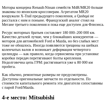
Моторы концерна Renault-Nissan семейств M4R/MR20 больше
знакомы по японским кроссоверам. Агрегатом MR20
вооружали X‑Trail предыдущего поколения, а Qashqai не
расстался с ним и поныне. Французский аналог стоял на
Мегане третьего поколения и пока еще доступен для Флюэнса.
Ресурс моторных братьев составляет 180 000–200 000 км.
Качество деталей лучше, чем у ближайших конкурентов —
моторов для автомобилей Ford и Mazda, но без слабых мест
тоже не обошлось. Иногда появляются трещины на шейках
коленчатых валов и возникает деформация четвертого
цилиндра — как правило, когда сервисмены при установке
коробки передач перетягивают болты крепления.
Недолговечна цепь ГРМ: растягивается уже к 80 000 км
пробега.
Как обычно, ремонтные размеры не предусмотрены.
Доступны оригинальные запчасти по отдельности. По
стоимости капитального ремонта эти двигатели сопоставимы
с парой Ford/Mazda.
4-е место: Mitsubishi