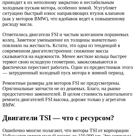
приводит к их неполному закрытию и нестабильным
холодным пускам мотора, особенно зимой. Усугубляет
ситуацию быстрый износ направляющих втулок клапанов
(как у моторов BMW), что вдобавок ведет к повышенному
расходу масла.
Отметились двигатели FSI и частым залеганием поршневых
колец. Заметное уменьшение их толщины значительно
повлияло на жесткость. Кстати, это одна из тенденций в
современном двигателестроении: снижение массы
сказывается на надежности. Менее жесткие кольца быстрее
теряют свою исходную геометрию, закоксовываются и
фактически перестают работать. Один из предвестников этого
— затрудненный холодный пуск мотора в зимний период.
Ремонтные размеры для моторов FSI не предусмотрены.
Оригинальные запчасти не из дешевых. Благо, на рынке
предостаточно заменителей. В целом стоимость капитального
ремонта двигателей FSI высока, дороже только у агрегатов
BMW.
Двигатели TSI — что с ресурсом?
Ошибочно многие полагают, что моторы TSI от корпорации
Volkswagen имеют малый ресурс до 150 000 км. Это неправда,