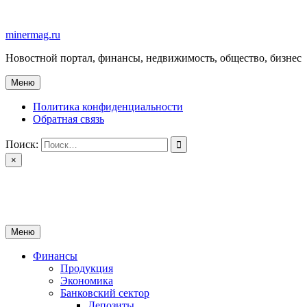
Перейти
к
minermag.ru
содержимому
Новостной портал, финансы, недвижимость, общество, бизнес
Меню
Политика конфиденциальности
Обратная связь
Поиск:
×
minermag.ru
Новостной портал, финансы, недвижимость, общество, бизнес
Меню
Финансы
Продукция
Экономика
Банковский сектор
Депозиты