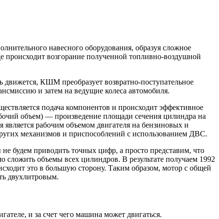
олнительного навесного оборудования, образуя сложное
де происходит возгорание полученной топливно-воздушной
нь движется, КШМ преобразует возвратно-поступательное
ансмиссию и затем на ведущие колеса автомобиля.
существляется подача компонентов и происходит эффективное
рабочий объем) — произведение площади сечения цилиндра на
я является рабочим объемом двигателя на бензиновых и
 других механизмов и приспособлений с использованием ДВС.
не будем приводить точных цифр, а просто представим, что
мо сложить объемы всех цилиндров. В результате получаем 1992
исходит это в большую сторону. Таким образом, мотор с общей
сть двухлитровым.
гателе, и за счет чего машина может двигаться.