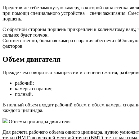
Представьте себе замкнутую камеру, в которой одна стенка яв
при помощи специального устройства – свечи зажигания. Смесь 
поршень.
С обратной стороны поршень прикреплен к коленчатому валу, ч
сильнее будет толчок.
Соответственно, большая камера сгорания обеспечит бОльшую 
факторов.
Объем двигателя
Прежде чем говорить о компрессии и степени сжатия, разберем
рабочий;
камеры сгорания;
полный.
В полный объем входит рабочий объем и объем камеры сгоран
каждого цилиндра.
Объемы цилиндра двигателя
Для расчета рабочего объема одного цилиндра, нужно умножит
точки (НМТ) до верхней мертвой точки (ВМТ), т.е. от максим