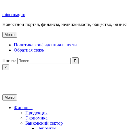
Перейти
к
minermag.ru
содержимому
Новостной портал, финансы, недвижимость, общество, бизнес
Меню
Политика конфиденциальности
Обратная связь
Поиск:
×
minermag.ru
Новостной портал, финансы, недвижимость, общество, бизнес
Меню
Финансы
Продукция
Экономика
Банковский сектор
Депозиты