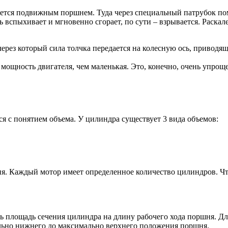
ляется подвижным поршнем. Туда через специальный патрубок поме
вспыхивает и мгновенно сгорает, по сути – взрывается. Раскале
ерез который сила толчка передается на колесную ось, приводя
мощность двигателя, чем маленькая. Это, конечно, очень упрощ
ся с понятием объема. У цилиндра существует 3 вида объемов:
ия. Каждый мотор имеет определенное количество цилиндров. Ч
ь площадь сечения цилиндра на длину рабочего хода поршня. Д
ально нижнего до максимально верхнего положения поршня.