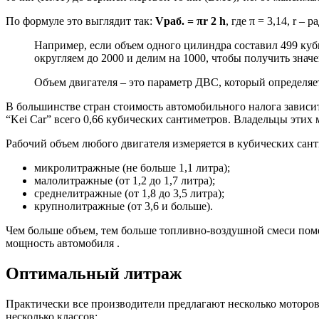
По формуле это выглядит так:
Vраб. = πr 2 h
, где π = 3,14, r –
Например, если объем одного цилиндра составил 499 куб
округляем до 2000 и делим на 1000, чтобы получить значе
Объем двигателя – это параметр ДВС, который определяе
В большинстве стран стоимость автомобильного налога зависит
“Kei Car” всего 0,66 кубических сантиметров. Владельцы этих
Рабочий объем любого двигателя измеряется в кубических сант
микролитражные (не больше 1,1 литра);
малолитражные (от 1,2 до 1,7 литра);
среднелитражные (от 1,8 до 3,5 литра);
крупнолитражные (от 3,6 и больше).
Чем больше объем, тем больше топливно-воздушной смеси помещ
мощность автомобиля .
Оптимальный литраж
Практически все производители предлагают несколько моторов 
несколько классов: