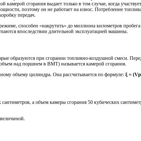
камерой сгорания выдает только в том случае, когда участвует 
мощности, поэтому он не работает на износ. Потребление топлив
коробку передач.
режиме, способен «накрутить» до миллиона километров пробега 
упаются впоследствии длительной эксплуатацией машины.
торые образуются при сгорании топливно-воздушной смеси. Пер
объем над поршнем в ВМТ) называется камерой сгорания.
лному объему цилиндра. Она рассчитывается по формуле:
ξ = (Vр
антиметров, а объем камеры сгорания 50 кубических сантиметров
 величиной.