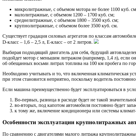
микролитражные, с объемом мотора не более 1100 куб. см
малолитражные, с объемом 1200 – 1700 куб. см;
среднелитражные, с объемом 1800 – 3500 куб. см;
крупнолитражные, с объемом более 3500 куб. см.
Существует градация силовых агрегатов по классам автомобилей
D-класс – 1,6 – 2,5 л, Е-класс – от 2 литров.
Выбирая подходящий двигатель для себя, будущий автовладелец
подойдет мотор с меньшим литражом (например, 1,4 л), если он
об обещанных восьми литрах топлива на 100 км пробега по го
Необходимо учитывать и то, что включенная климатическая ус
при этом становится неприятно, поскольку водитель постоянн
Если машина преимущественно будет эксплуатироваться в усло
Во-первых, разница в расходе будет не такой значительно
во-вторых, под капотом автомобиля постоянно будет зап
к тому же, включение кондиционера или системы климат-к
Особенности эксплуатации крупнолитражных ав
По сравнению с двигателями малого литража крупнолитражные 