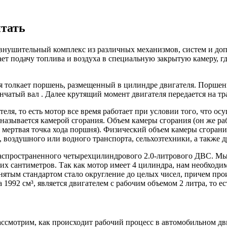
итать
 внушительный комплекс из различных механизмов, систем и доп
 подачу топлива и воздуха в специальную закрытую камеру, г
рая толкает поршень, размещенный в цилиндре двигателя. Порше
нчатый вал . Далее крутящий момент двигателя передается на тр
еля, то есть мотор все время работает при условии того, что о
а называется камерой сгорания. Объем камеры сгорания (он же 
мертвая точка хода поршня). Физический объем камеры сгорани
, воздушного или водного транспорта, сельхозтехники, а также
аспространенного четырехцилиндрового 2.0-литрового ДВС. Мы 
ких сантиметров. Так как мотор имеет 4 цилиндра, нам необходи
нятым стандартом стало округление до целых чисел, причем про
 1992 см³, является двигателем с рабочим объемом 2 литра, то е
рассмотрим, как происходит рабочий процесс в автомобильном дви