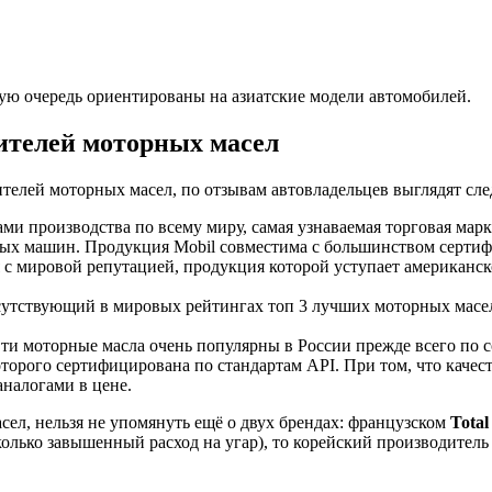
рвую очередь ориентированы на азиатские модели автомобилей.
ителей моторных масел
телей моторных масел, по отзывам автовладельцев выглядят сл
и производства по всему миру, самая узнаваемая торговая мар
вных машин. Продукция Mobil совместима с большинством серт
с мировой репутацией, продукция которой уступает американской
утствующий в мировых рейтингах топ 3 лучших моторных масел
 Эти моторные масла очень популярны в России прежде всего по
торого сертифицирована по стандартам API. При том, что качес
налогами в цене.
ел, нельзя не упомянуть ещё о двух брендах: французском
Total
олько завышенный расход на угар), то корейский производитель