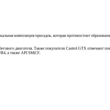
никальная композиция присадок, которая противостоит образован
ового двигателя. Также покупатели Castrol GTX отмечают пов
B4, а также API SM|CF.