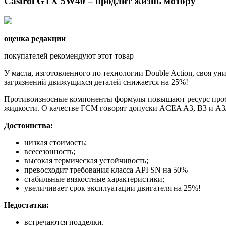
Castrol GTX 5W40 – продлит жизнь мотору
оценка редакции
покупателей рекомендуют этот товар
У масла, изготовленного по технологии Double Action, своя у
загрязнений движущихся деталей снижается на 25%!
Противоизносные компоненты формулы повышают ресурс пробег
жидкости. О качестве ГСМ говорят допуски ACEA A3, B3 и A3/
Достоинства:
низкая стоимость;
всесезонность;
высокая термическая устойчивость;
превосходит требования класса API SN на 50%
стабильные вязкостные характеристики;
увеличивает срок эксплуатации двигателя на 25%!
Недостатки:
встречаются подделки.