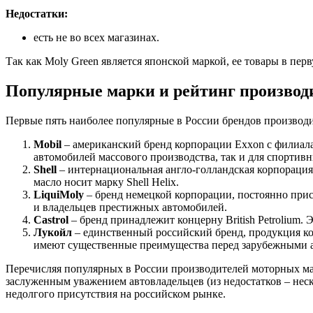
Недостатки:
есть не во всех магазинах.
Так как Moly Green является японской маркой, ее товары в пе
Популярные марки и рейтинг производ
Первые пять наиболее популярные в России брендов производи
Mobil
– американский бренд корпорации Exxon с филиалам
автомобилей массового производства, так и для спорти
Shell
– интернациональная англо-голландская корпорация 
масло носит марку Shell Helix.
Liqui
Moly
– бренд немецкой корпорации, постоянно прис
и владельцев престижных автомобилей.
Castrol
– бренд принадлежит концерну British Petrolium.
Лукойл
– единственный российский бренд, продукция ко
имеют существенные преимущества перед зарубежными а
Перечисляя популярных в России производителей моторных мас
заслуженным уважением автовладельцев (из недостатков – неск
недолгого присутствия на российском рынке.