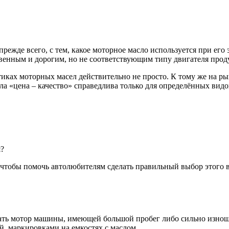
прежде всего, с тем, какое моторное масло используется при его
венным и дорогим, но не соответствующим типу двигателя прод
тиках моторных масел действительно не просто. К тому же на р
ла «цена – качество» справедлива только для определённых видо
я?
, чтобы помочь автолюбителям сделать правильный выбор этого 
вать мотор машины, имеющей большой пробег либо сильно изнош
, маркировками на емкостях с маслом.