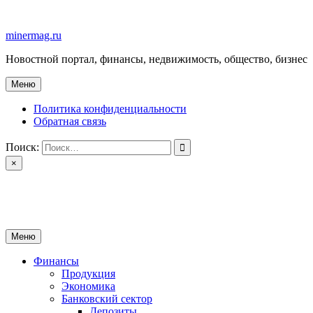
Перейти
к
minermag.ru
содержимому
Новостной портал, финансы, недвижимость, общество, бизнес
Меню
Политика конфиденциальности
Обратная связь
Поиск:
×
minermag.ru
Новостной портал, финансы, недвижимость, общество, бизнес
Меню
Финансы
Продукция
Экономика
Банковский сектор
Депозиты