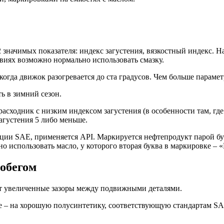
начимых показателя: индекс загустения, вязкостный индекс. На
овиях возможно нормально использовать смазку.
 когда движок разогревается до ста градусов. Чем больше параме
ь в зимний сезон.
асходник с низким индексом загустения (в особенности там, где
густения 5 либо меньше.
ции SAE, применяется API. Маркируется нефтепродукт парой бук
использовать масло, у которого вторая буква в маркировке ­­– «
обегом
ют увеличенные зазоры между подвижными деталями.
але – на хорошую полусинтетику, соответствующую стандартам S