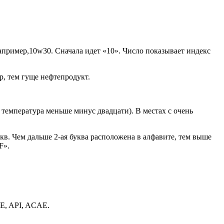
пример,10w30. Сначала идет «10». Число показывает индекс
тр, тем гуще нефтепродукт.
 температура меньше минус двадцати). В местах с очень
в. Чем дальше 2-ая буква расположена в алфавите, тем выше
F».
AE, API, ACAE.