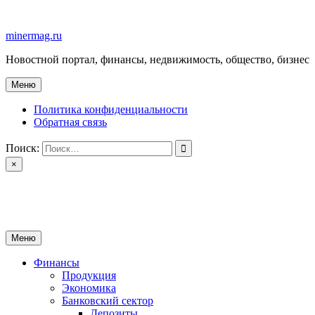
Перейти
к
minermag.ru
содержимому
Новостной портал, финансы, недвижимость, общество, бизнес
Меню
Политика конфиденциальности
Обратная связь
Поиск:
×
minermag.ru
Новостной портал, финансы, недвижимость, общество, бизнес
Меню
Финансы
Продукция
Экономика
Банковский сектор
Депозиты