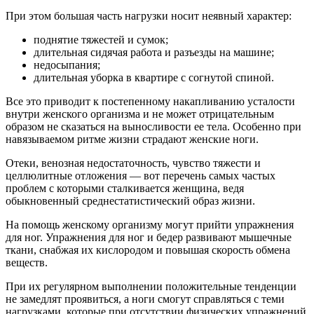
При этом большая часть нагрузки носит неявный характер:
поднятие тяжестей и сумок;
длительная сидячая работа и разъезды на машине;
недосыпания;
длительная уборка в квартире с согнутой спиной.
Все это приводит к постепенному накапливанию усталости
внутри женского организма и не может отрицательным
образом не сказаться на выносливости ее тела. Особенно при
навязываемом ритме жизни страдают женские ноги.
Отеки, венозная недостаточность, чувство тяжести и
целлюлитные отложения — вот перечень самых частых
проблем с которыми сталкивается женщина, ведя
обыкновенный среднестатистический образ жизни.
На помощь женскому организму могут прийти упражнения
для ног. Упражнения для ног и бедер развивают мышечные
ткани, снабжая их кислородом и повышая скорость обмена
веществ.
При их регулярном выполнении положительные тенденции
не замедлят проявиться, а ноги смогут справляться с теми
нагрузками, которые при отсутствии физических упражнений