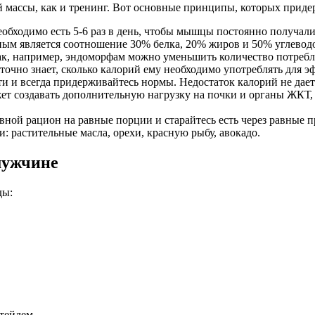
й массы, как и тренинг. Вот основные принципы, которых прид
обходимо есть 5-6 раз в день, чтобы мышцы постоянно получали
ным является соотношение 30% белка, 20% жиров и 50% углеводо
ак, например, эндоморфам можно уменьшить количество потребля
очно знает, сколько калорий ему необходимо употреблять для 
сти и всегда придерживайтесь нормы. Недостаток калорий не да
ет создавать дополнительную нагрузку на почки и органы ЖКТ, 
вной рацион на равные порции и старайтесь есть через равные 
 растительные масла, орехи, красную рыбу, авокадо.
мужчине
ды:
тейлем.