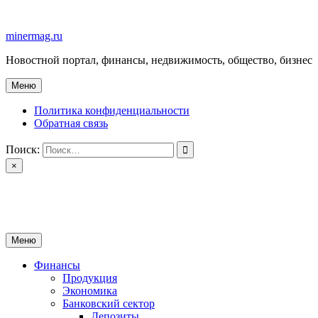
Перейти
к
minermag.ru
содержимому
Новостной портал, финансы, недвижимость, общество, бизнес
Меню
Политика конфиденциальности
Обратная связь
Поиск:
×
minermag.ru
Новостной портал, финансы, недвижимость, общество, бизнес
Меню
Финансы
Продукция
Экономика
Банковский сектор
Депозиты