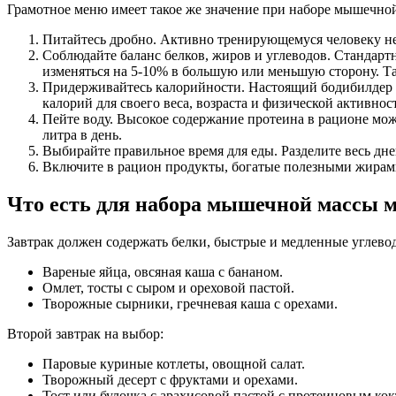
Грамотное меню имеет такое же значение при наборе мышечно
Питайтесь дробно. Активно тренирующемуся человеку не
Соблюдайте баланс белков, жиров и углеводов. Стандарт
изменяться на 5-10% в большую или меньшую сторону. Т
Придерживайтесь калорийности. Настоящий бодибилдер т
калорий для своего веса, возраста и физической активно
Пейте воду. Высокое содержание протеина в рационе мож
литра в день.
Выбирайте правильное время для еды. Разделите весь дне
Включите в рацион продукты, богатые полезными жирами:
Что есть для набора мышечной массы 
Завтрак должен содержать белки, быстрые и медленные углево
Вареные яйца, овсяная каша с бананом.
Омлет, тосты с сыром и ореховой пастой.
Творожные сырники, гречневая каша с орехами.
Второй завтрак на выбор:
Паровые куриные котлеты, овощной салат.
Творожный десерт с фруктами и орехами.
Тост или булочка с арахисовой пастой с протеиновым кок