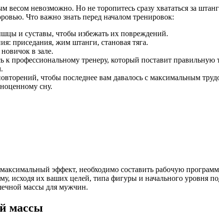
м весом невозможно. Но не торопитесь сразу хвататься за штан
ровью. Что важно знать перед началом тренировок:
ышцы и суставы, чтобы избежать их повреждений.
я: приседания, жим штанги, становая тяга.
новичок в зале.
ь к профессиональному тренеру, который поставит правильную 
.
 повторений, чтобы последнее вам давалось с максимальным труд
ноценному сну.
и максимальный эффект, необходимо составить рабочую программ
мму, исходя их ваших целей, типа фигуры и начального уровня п
шечной массы для мужчин.
ой массы