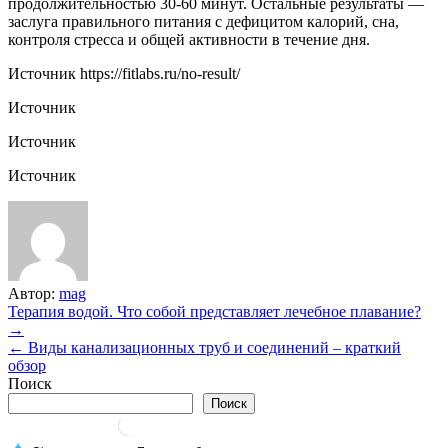
продолжительностью 30-60 минут. Остальные результаты —
заслуга правильного питания с дефицитом калорий, сна,
контроля стресса и общей активности в течение дня.
Источник
https://fitlabs.ru/no-result/
Источник
Источник
Источник
Автор:
mag
Навигация
Терапия водой. Что собой представляет лечебное плавание?
→
по
← Виды канализационных труб и соединений – краткий
записям
обзор
Поиск
Поиск