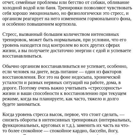
отчет, семейные проблемы или бегство от собаки, обливание
холодной водой или баня. Тренировки позволяют чувствовать
себя хорошо эмоционально, но физиологически это стресс, и
организм реагирует на него изменением гормонального фона,
и особенно повышением кортизола.
Стресс, вызванный большим количеством интенсивных
тренировок, может быть нормальным, при условии, что его
уровень находится под контролем во всех других сферах
жизни, а вы получаете достаточно энергии с едой и успеваете
восстанавливаться.
Обычно организм восстанавливаться не успевает, особенно,
если человек на диете, ведь питание — один из факторов
восстановления. Все это на фоне недосыпа, хронической
усталости и разных нервных ситуаций на работе, дома, в
дороге. Поэтому очень важно учитывать «стрессорность»
жизни и ваши способности к восстановлению при текущем
режиме, когда вы планируете, как часто, тяжело и долго
будете заниматься.
Когда уровень стресса высок, первое, что стоит сделать, —
снизить обороты в интенсивных тренировках (интервальных,
функциональных, круговых и т.д.), заменить их часть на что-
то более спокойное — спокойное кардио, бассейн, йогу,