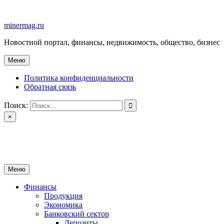
Перейти
к
minermag.ru
содержимому
Новостной портал, финансы, недвижимость, общество, бизнес
Меню
Политика конфиденциальности
Обратная связь
Поиск:
×
minermag.ru
Новостной портал, финансы, недвижимость, общество, бизнес
Меню
Финансы
Продукция
Экономика
Банковский сектор
Депозиты