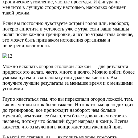
хроническое утомление, частые простуды. И фигура не
меняется в лучшую сторону настолько, насколько обещает
такой режим.
Если вы постоянно чувствуете острый голод или, наоборот,
потерю аппетита и усталость уже с утра, если ваши мышцы
болят после каждой тренировки, а чсс по утрам стала больше,
это может быть признаком истощения организма и
перетренированности.
Можно вскопать огород столовой ложкой — для результата
придется это делать часто, много и долго. Можно пойти более
умным путем и взять лопату или даже экскаватор. Вы
получите лучшие результаты за меньшее время и с меньшими
усилиями.
Глупо хвастаться тем, что вы перекопали огород ложкой, тем,
как вы устали и как было тяжело. Но как только дело доходит
до тренировок, все происходит наоборот: чем больше
мучений, чем тяжелее было, тем более довольным остается
человек, потому что большей будет награда в конце. Всегда
кажется, что за мучения в конце ждет заслуженный приз.
В какой-то степени, да — выходить из зоны комфорта