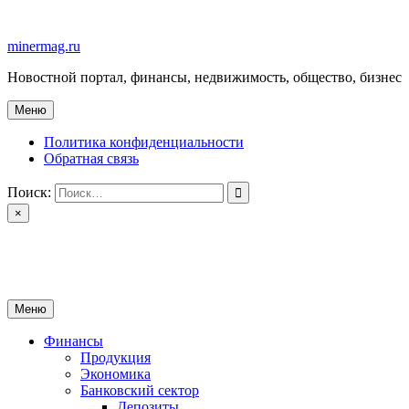
Перейти
к
minermag.ru
содержимому
Новостной портал, финансы, недвижимость, общество, бизнес
Меню
Политика конфиденциальности
Обратная связь
Поиск:
×
minermag.ru
Новостной портал, финансы, недвижимость, общество, бизнес
Меню
Финансы
Продукция
Экономика
Банковский сектор
Депозиты