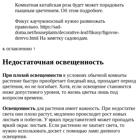
Комнатная китайская роза будет может порадовать
пышным цветением. Об этом подробнее.
Фикус каучуконосный нужно размножать
правильно. https://sad-
doma.net/houseplants/decorative-leaf/fikusy/figovoe-
derevo.html На заметку садоводам.
к оглавлению ↑
Недостаточная освещенность
При плохой освещенности
в условиях обычной комнаты
растение быстро приобретает бледный вид, пропадает период
цветения, но не погибает. Хотя, если освещение становится
ниже допустимого уровня, то жизнь цветка лишь под
вопросом времени.
Освещенность
для растения имеет важность. При недостатке
света они плохо растут, медленно происходит рост новых
листьев и побегов. У ярких представителей может пропадать
яркий окрас листьев. Если растению не хватает света, то
нужно использовать досвет с помощью ламп дневного
освещения.