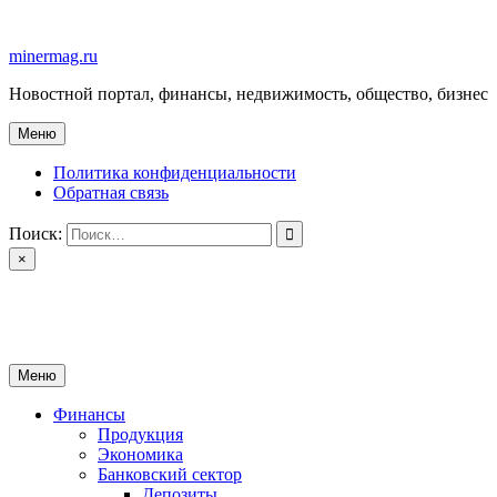
Перейти
к
minermag.ru
содержимому
Новостной портал, финансы, недвижимость, общество, бизнес
Меню
Политика конфиденциальности
Обратная связь
Поиск:
×
minermag.ru
Новостной портал, финансы, недвижимость, общество, бизнес
Меню
Финансы
Продукция
Экономика
Банковский сектор
Депозиты