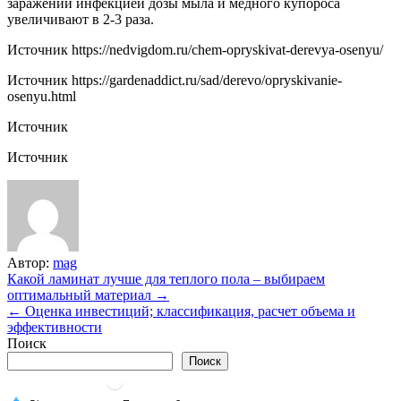
заражении инфекцией дозы мыла и медного купороса
увеличивают в 2-3 раза.
Источник
https://nedvigdom.ru/chem-opryskivat-derevya-osenyu/
Источник
https://gardenaddict.ru/sad/derevo/opryskivanie-
osenyu.html
Источник
Источник
Автор:
mag
Навигация
Какой ламинат лучше для теплого пола – выбираем
оптимальный материал →
по
← Оценка инвестиций; классификация, расчет объема и
записям
эффективности
Поиск
Поиск