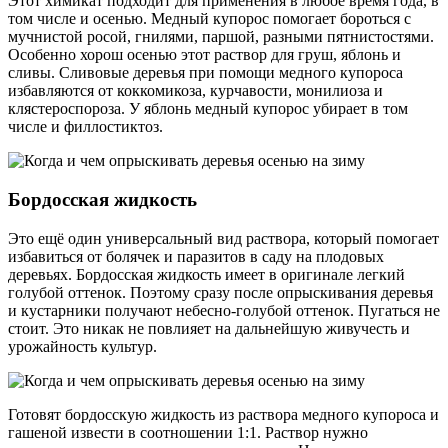
Этот химикат подходит для применения в любое время года, в
том числе и осенью. Медный купорос помогает бороться с
мучнистой росой, гнилями, паршой, разными пятнистостями.
Особенно хорош осенью этот раствор для груш, яблонь и
сливы. Сливовые деревья при помощи медного купороса
избавляются от коккомикоза, курчавости, монилиоза и
клястероспороза. У яблонь медный купорос убирает в том
числе и филлостиктоз.
Бордосская жидкость
Это ещё один универсальный вид раствора, который помогает
избавиться от болячек и паразитов в саду на плодовых
деревьях. Бордосская жидкость имеет в оригинале легкий
голубой оттенок. Поэтому сразу после опрыскивания деревья
и кустарники получают небесно-голубой оттенок. Пугаться не
стоит. Это никак не повлияет на дальнейшую живучесть и
урожайность культур.
Готовят бордосскую жидкость из раствора медного купороса и
гашеной извести в соотношении 1:1. Раствор нужно