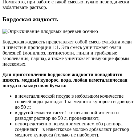
Помня это, при работе с такой смесью нужно периодически
взбалтывать раствор.
Бордоская жидкость
Бордоская жидкость представляет собой смесь сульфата меди
и извести в пропорции 1:1. Эта смесь уничтожает очаги
болезней (монилиоз, пятнистости, гнили и грибковые
заболевания, парша), а также уничтожает зимующие формы
насекомых.
Для приготовления бордоской жидкости понадобится
известь, медный купорос, вода, любая неметаллическая
посуда и лакмусовая бумага:
в неметаллической посуде в небольшом количестве
горячей воды разводят 1 кг медного купороса и доводят
до 50 л;
в другой емкости гасят 1 кг негашеной извести и
разводят раствор до 50 л, процеживают;
непосредственно перед применением оба раствора
соединяют – в известковое молоко добавляют раствор
медного купороса (только не наоборот).